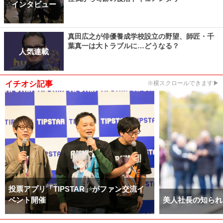
インタビュー
真田広之が俳優養成学校設立の野望、師匠・千
葉真一は大トラブルに…どうなる？
人気連載
イチオシ記事
※横スクロールできます▶
投票アプリ「TIPSTAR」がファン交流イ
ベント開催
美人社長の知られ