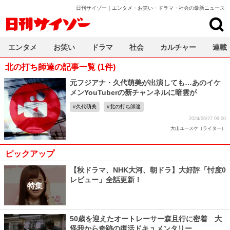
日刊サイゾー｜エンタメ・お笑い・ドラマ・社会の最新ニュース
日刊サイゾー
エンタメ
お笑い
ドラマ
社会
カルチャー
連載
北の打ち師達の記事一覧 (1件)
元フジアナ・久代萌美が出演しても…あのイケ
メンYouTuberの新チャンネルに暗雲が
久代萌美
北の打ち師達
2024/06/27 09:00
大山ユースケ（ライター）
ピックアップ
【秋ドラマ、NHK大河、朝ドラ】大好評「忖度0
レビュー」全話更新！
特集
50歳を迎えたオートレーサー森且行に密着 大
怪我から奇跡の復活ドキュメンタリー