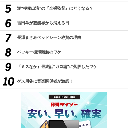
瀧“極秘出演”の『全裸監督』はどうなる？
吉田羊が芸能界から消える日
長澤まさみベッドシーン称賛の理由
ベッキー復帰難航のワケ
『ミスなか』最終話“ガロ編”に落胆したワケ
ゲス川谷に音楽関係者が激怒！