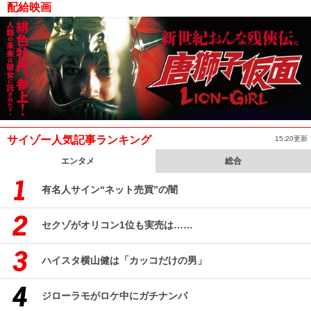
配給映画
サイゾー人気記事ランキング
15:20更新
エンタメ
総合
有名人サイン“ネット売買”の闇
セクゾがオリコン1位も実売は……
ハイスタ横山健は「カッコだけの男」
ジローラモがロケ中にガチナンパ