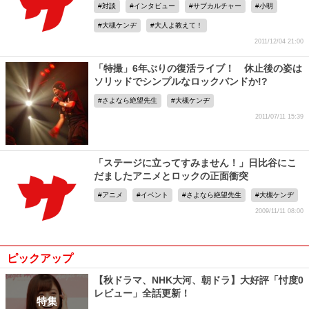
対談
インタビュー
サブカルチャー
小明
大槻ケンヂ
大人よ教えて！
2011/12/04 21:00
「特撮」6年ぶりの復活ライブ！ 休止後の姿は
ソリッドでシンプルなロックバンドか!?
さよなら絶望先生
大槻ケンヂ
2011/07/11 15:39
「ステージに立ってすみません！」日比谷にこ
だましたアニメとロックの正面衝突
アニメ
イベント
さよなら絶望先生
大槻ケンヂ
2009/11/11 08:00
ピックアップ
【秋ドラマ、NHK大河、朝ドラ】大好評「忖度0
レビュー」全話更新！
特集