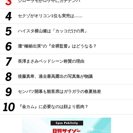
ジローラモがロケ中にガチナンパ
セクゾがオリコン1位も実売は……
ハイスタ横山健は「カッコだけの男」
瀧“極秘出演”の『全裸監督』はどうなる？
長澤まさみベッドシーン称賛の理由
後藤真希、過去最高露出の写真集が物議
センバツ開幕も観客席はガラガラの春夏格差
『金カム』に必要なのは顔より筋肉？