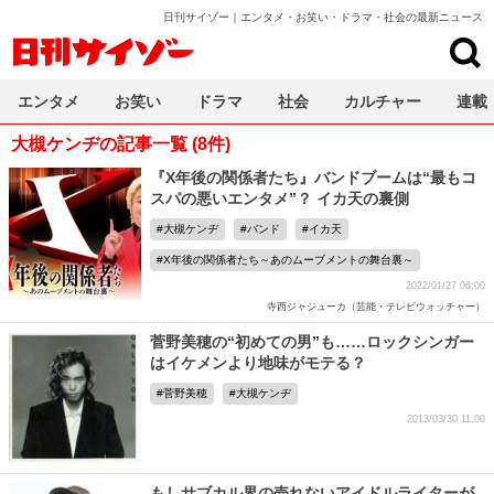
日刊サイゾー｜エンタメ・お笑い・ドラマ・社会の最新ニュース
日刊サイゾー
エンタメ
お笑い
ドラマ
社会
カルチャー
連載
大槻ケンヂの記事一覧 (8件)
『X年後の関係者たち』バンドブームは“最もコ
スパの悪いエンタメ”？ イカ天の裏側
大槻ケンヂ
バンド
イカ天
X年後の関係者たち～あのムーブメントの舞台裏～
2022/01/27 06:00
寺西ジャジューカ（芸能・テレビウォッチャー）
菅野美穂の“初めての男”も……ロックシンガー
はイケメンより地味がモテる？
菅野美穂
大槻ケンヂ
2013/03/30 11:00
もしサブカル界の売れないアイドルライターが