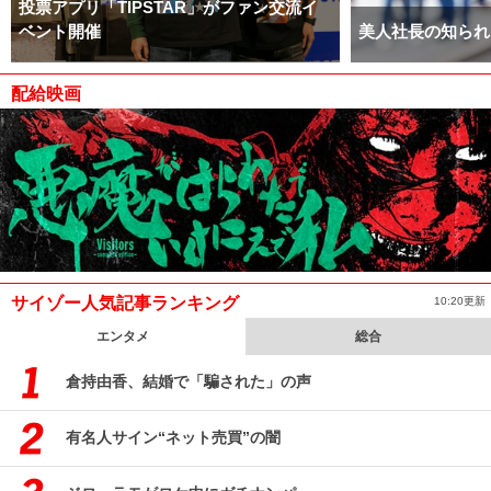
投票アプリ「TIPSTAR」がファン交流イ
ベント開催
美人社長の知られ
配給映画
サイゾー人気記事ランキング
10:20更新
エンタメ
総合
倉持由香、結婚で「騙された」の声
有名人サイン“ネット売買”の闇