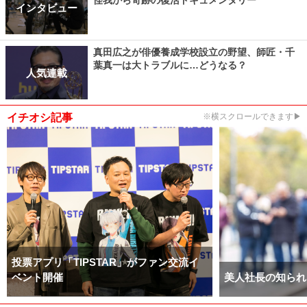
怪我から奇跡の復活ドキュメンタリー
インタビュー
真田広之が俳優養成学校設立の野望、師匠・千
葉真一は大トラブルに…どうなる？
人気連載
イチオシ記事
※横スクロールできます▶
投票アプリ「TIPSTAR」がファン交流イ
ベント開催
美人社長の知られ