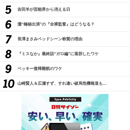
吉田羊が芸能界から消える日
瀧“極秘出演”の『全裸監督』はどうなる？
長澤まさみベッドシーン称賛の理由
『ミスなか』最終話“ガロ編”に落胆したワケ
ベッキー復帰難航のワケ
山崎賢人＆広瀬すず、すれ違い破局危機報道も…