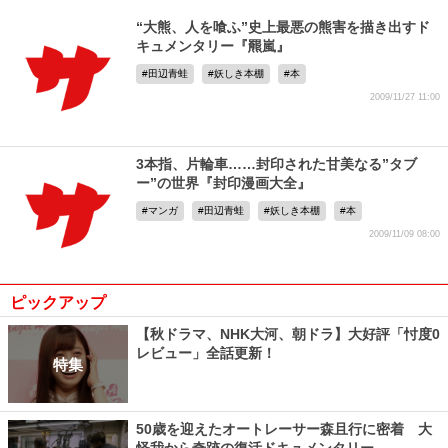
“大熊、人を喰ふ”史上最悪の熊害を描き出すド
キュメンタリー『羆嵐』
田辺青蛙
妖しき本棚
本
2009/11/27 11:00
3本指、片輪車……封印された甘美なる”タブ
ー”の世界『封印漫画大全』
マンガ
田辺青蛙
妖しき本棚
本
2009/11/09 08:00
ピックアップ
【秋ドラマ、NHK大河、朝ドラ】大好評「忖度0
レビュー」全話更新！
特集
50歳を迎えたオートレーサー森且行に密着 大