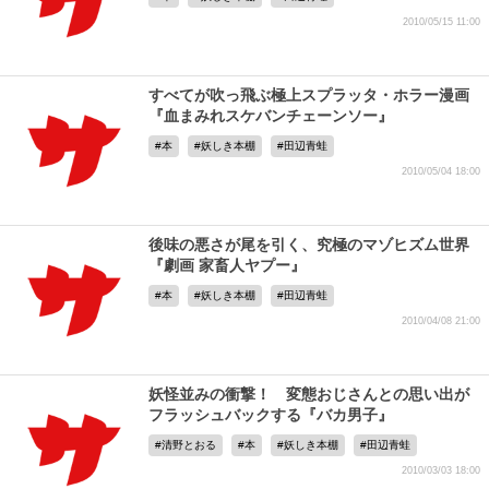
2010/05/15 11:00
すべてが吹っ飛ぶ極上スプラッタ・ホラー漫画
『血まみれスケバンチェーンソー』
本
妖しき本棚
田辺青蛙
2010/05/04 18:00
後味の悪さが尾を引く、究極のマゾヒズム世界
『劇画 家畜人ヤプー』
本
妖しき本棚
田辺青蛙
2010/04/08 21:00
妖怪並みの衝撃！ 変態おじさんとの思い出が
フラッシュバックする『バカ男子』
清野とおる
本
妖しき本棚
田辺青蛙
2010/03/03 18:00