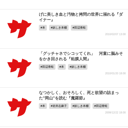
げに美しき血と汚物と拷問の世界に溺れる『ダ
イナー』
本
妖しき本棚
田辺青蛙
2010/02/07 13:00
「グッチャネでシコッてくれ」 河童に脳みそ
をかき回される『粘膜人間』
田辺青蛙
本
妖しき本棚
2010/01/20 18:00
なつかしく、おそろしく、死と欲望の詰まっ
た”岡山”を読む『魔羅節』
本
岩井志麻子
妖しき本棚
田辺青蛙
2009/12/22 18:00