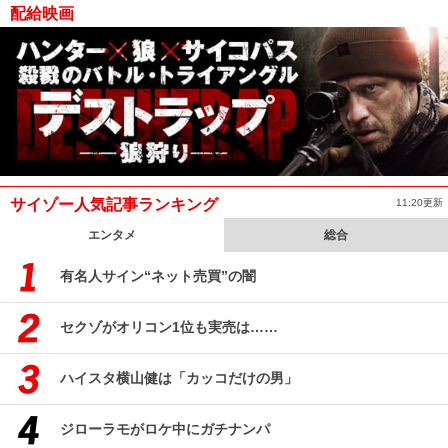
配給映画
サイゾー人気記事ランキング
11:20更新
エンタメ
総合
有名人サイン“ネット売買”の闇
セクゾがオリコン1位も実売は……
ハイスタ横山健は「カッコだけの男」
ジローラモがロケ中にガチナンパ