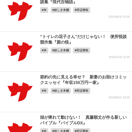
談集『現代百物語』
本
妖しき本棚
田辺青蛙
2010/08/10 15:00
“トイレの花子さん”だけじゃない！ 便所怪談
競作集『厠の怪』
本
妖しき本棚
田辺青蛙
2010/07/25 11:00
節約の先に見える幸せ？ 新妻のお助けコミッ
クエッセイ『年収150万円一家』
本
妖しき本棚
田辺青蛙
2010/06/23 18:00
頭が痺れて動けない！ 真藤順丈が作る新しい
バイブル『バイブルDX』
本
妖しき本棚
田辺青蛙