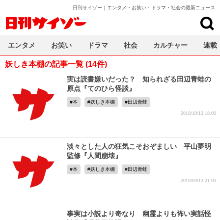
日刊サイゾー｜エンタメ・お笑い・ドラマ・社会の最新ニュース
日刊サイゾー
エンタメ
お笑い
ドラマ
社会
カルチャー
連載
妖しき本棚の記事一覧 (14件)
実は読書嫌いだった？ 知られざる田辺青蛙の
原点『てのひら怪談』
本
妖しき本棚
田辺青蛙
2010/10/13 18:00
淡々とした人の狂気こそおぞましい 平山夢明
監修『人間崩壊』
本
妖しき本棚
田辺青蛙
2010/09/13 21:00
事実は小説より奇なり 幽霊よりも怖い実話怪