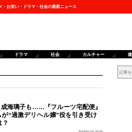
メ・お笑い・ドラマ・社会の最新ニュース
ドラマ
社会
カルチャー
連
、成海璃子も……『フルーツ宅配便』
ちが“過激デリヘル嬢”役を引き受け
は？
2019/01/16 20:00