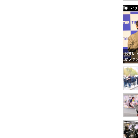
イ
お笑いト
がファ