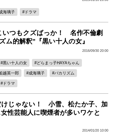
成海璃子
ドラマ
こいつもクズばっか！ 名作不倫劇
ズム的解釈”『黒い十人の女』
2016/09/30 20:00
黒い十人の女
どらまっ子HAYAちゃん
船越英一郎
成海璃子
バカリズム
ドラマ
だけじゃない！ 小雪、松たか子、加
…女性芸能人に喫煙者が多いワケと
2014/01/20 10:00