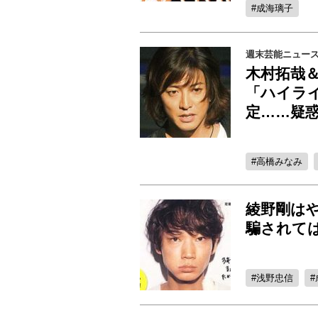
成海璃子
週末芸能ニュー
木村拓哉
「ハイラ
定……疑
高橋みなみ
綾野剛はや
騙されて
浅野忠信