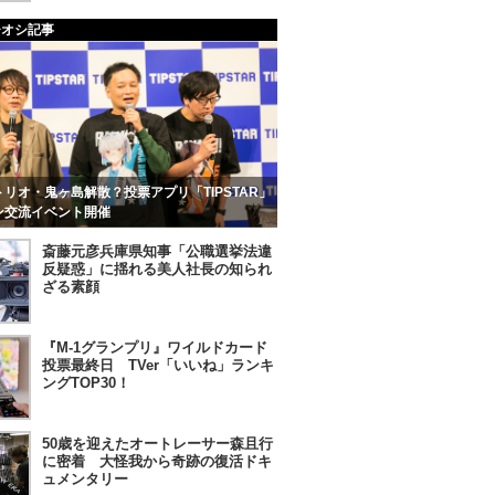
チオシ記事
リオ・鬼ヶ島解散？投票アプリ「TIPSTAR」
ン交流イベント開催
斎藤元彦兵庫県知事「公職選挙法違
反疑惑」に揺れる美人社長の知られ
ざる素顔
『M-1グランプリ』ワイルドカード
投票最終日 TVer「いいね」ランキ
ングTOP30！
50歳を迎えたオートレーサー森且行
に密着 大怪我から奇跡の復活ドキ
ュメンタリー