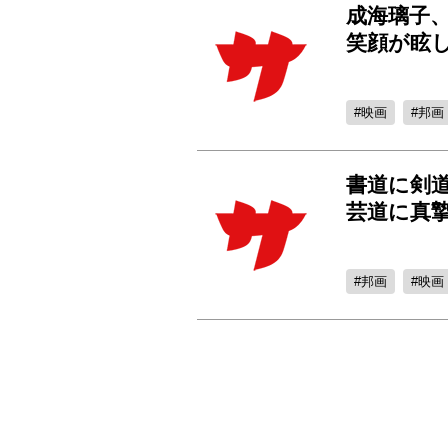
成海璃子
笑顔が眩
映画
邦画
書道に剣
芸道に真
邦画
映画