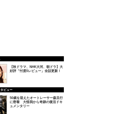
集
【秋ドラマ、NHK大河、朝ドラ】大
好評「忖度0レビュー」全話更新！
ンタビュー
50歳を迎えたオートレーサー森且行
に密着 大怪我から奇跡の復活ドキ
ュメンタリー