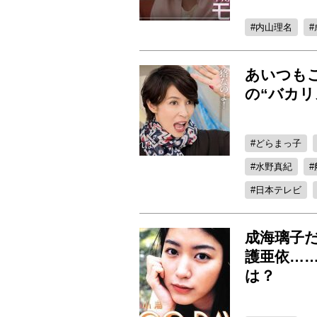
内山理名
あいつも
の“バカリ
どらまっ子
水野真紀
日本テレビ
成海璃子
護亜依…
は？