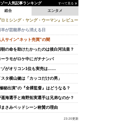
イゾー人気記事ランキング
すべて見る
総合
エンタメ
プロミシング・ヤング・ウーマン』レビュー
田羊が芸能界から消える日
名人サイン“ネット売買”の闇
頼朝の命を助けたかったのは後白河法皇？
ローラモがロケ中にガチナンパ
クゾがオリコン1位も実売は……
イスタ横山健は「カッコだけの男」
“極秘出演”の『全裸監督』はどうなる？
野遥海選手と南野拓実選手は兄弟なのか？
澤まさみベッドシーン称賛の理由
23:20更新