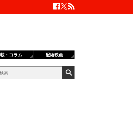
載・コラム
配給映画