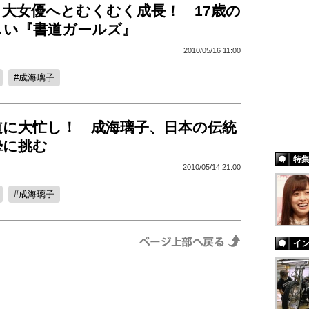
、大女優へとむくむく成長！ 17歳の
しい『書道ガールズ』
2010/05/16 11:00
成海璃子
道に大忙し！ 成海璃子、日本の伝統
摯に挑む
特
2010/05/14 21:00
成海璃子
イ