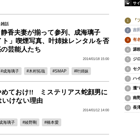
サ
『
ス雑話
吉
＆静香夫妻が揃って参列、成海璃子
イト」喫煙写真、叶姉妹レンタルを否
有
惑の芸能人たち
源
ジ
2014/01/18 15:00
セ
成海璃子
木村拓哉
SMAP
叶姉妹
ハ
瀧
めておけ!! ミステリアス蛇顔男に
南
はいけない理由
長
2014/01/12 14:00
成海璃子
綾野剛
橋本愛