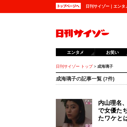
日刊サイゾー｜エンタ
エンタメ
お笑い
日刊サイゾー トップ
>
成海璃子
成海璃子の記事一覧 (7件)
内山理名
で女優た
たワケと