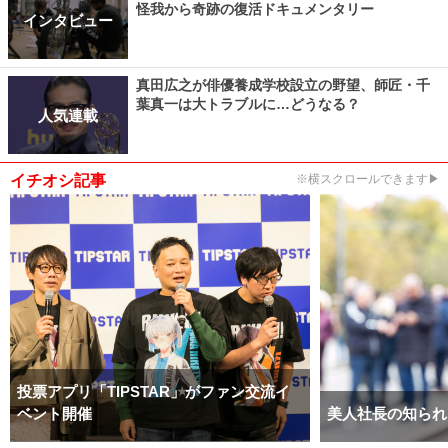
怪我から奇跡の復活ドキュメンタリー
インタビュー
真田広之が俳優養成学校設立の野望、師匠・千
葉真一は大トラブルに…どうなる？
人気連載
イチオシ記事
※横スクロールできます▶
投票アプリ「TIPSTAR」がファン交流イ
ベント開催
美人社長の知られ