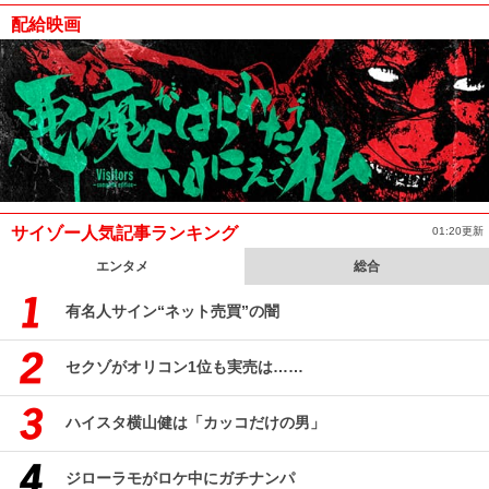
配給映画
サイゾー人気記事ランキング
01:20更新
エンタメ
総合
有名人サイン“ネット売買”の闇
セクゾがオリコン1位も実売は……
ハイスタ横山健は「カッコだけの男」
ジローラモがロケ中にガチナンパ