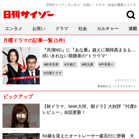
日刊サイゾー｜エンタメ・お笑い・ドラマ・社会の最新ニュース
日刊サイゾー
エンタメ
お笑い
ドラマ
社会
カルチャー
連載
月曜ドラマの記事一覧 (1件)
『共演NG』に『あな番』超えに期待高まるも…
拭いきれない視聴者の“トラウマ”
鈴木京香
大根仁
秋元康
中井貴一
月曜ドラマ
2020/10/26 11:30
東海林かな（ドラマライター）
ピックアップ
【秋ドラマ、NHK大河、朝ドラ】大好評「忖度0
レビュー」全話更新！
特集
50歳を迎えたオートレーサー森且行に密着 大