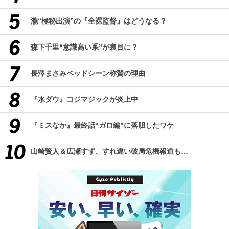
瀧“極秘出演”の『全裸監督』はどうなる？
森下千里“意識高い系”が裏目に？
長澤まさみベッドシーン称賛の理由
『水ダウ』コジマジックが炎上中
『ミスなか』最終話“ガロ編”に落胆したワケ
山崎賢人＆広瀬すず、すれ違い破局危機報道も…