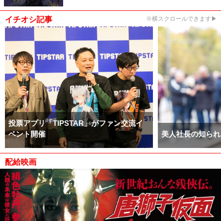
イチオシ記事
※横スクロールできます▶
投票アプリ「TIPSTAR」がファン交流イ
ベント開催
美人社長の知られ
配給映画