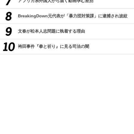
アフリカ系外国人から届く動画孕む差別
BreakingDown元代表が「暴力団対策課」に逮捕され波紋
文春が松本人志問題に執着する理由
袴田事件『拳と祈り』に見る司法の闇