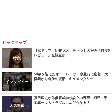
ピックアップ
【秋ドラマ、NHK大河、朝ドラ】大好評「忖度0
レビュー」全話更新！
特集
50歳を迎えたオートレーサー森且行に密着 大
怪我から奇跡の復活ドキュメンタリー
インタビュー
真田広之が俳優養成学校設立の野望、師匠・千
葉真一は大トラブルに…どうなる？
人気連載