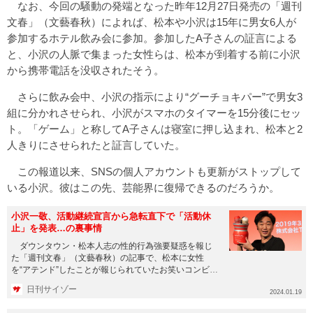
なお、今回の騒動の発端となった昨年12月27日発売の「週刊
文春」（文藝春秋）によれば、松本や小沢は15年に男女6人が
参加するホテル飲み会に参加。参加したA子さんの証言による
と、小沢の人脈で集まった女性らは、松本が到着する前に小沢
から携帯電話を没収されたそう。
さらに飲み会中、小沢の指示により“グーチョキパー”で男女3
組に分かれさせられ、小沢がスマホのタイマーを15分後にセッ
ト。「ゲーム」と称してA子さんは寝室に押し込まれ、松本と2
人きりにさせられたと証言していた。
この報道以来、SNSの個人アカウントも更新がストップして
いる小沢。彼はこの先、芸能界に復帰できるのだろうか。
小沢一敬、活動継続宣言から急転直下で「活動休
止」を発表…の裏事情
ダウンタウン・松本人志の性的行為強要疑惑を報じ
た「週刊文春」（文藝春秋）の記事で、松本に女性
を“アテンド”したことが報じられていたお笑いコンビ・
スピードワゴンの小沢一...
日刊サイゾー
2024.01.19