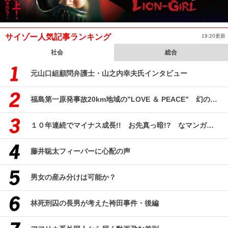
サイゾー人気記事ランキング
19:20更新
社会
総合
元山口組顧問弁護士・山之内幸夫氏インタビュー
福島第一原発事故20km地域の”LOVE ＆ PEACE” 幻のコミューン「獏原人村」の現在
１０年連続でマイナス成長!! お先真っ暗!? なマンガ産業研究
藤井聡太フィーバーに心配の声
男女の産み分けは可能か？
林死刑囚の長男が考えた袴田事件・後編