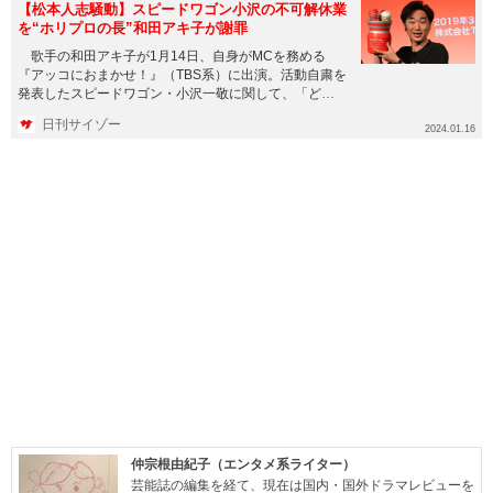
【松本人志騒動】スピードワゴン小沢の不可解休業
を“ホリプロの長”和田アキ子が謝罪
歌手の和田アキ子が1月14日、自身がMCを務める
『アッコにおまかせ！』（TBS系）に出演。活動自粛を
発表したスピードワゴン・小沢一敬に関して、「どう
もすみませんでした...
日刊サイゾー
2024.01.16
仲宗根由紀子（エンタメ系ライター）
芸能誌の編集を経て、現在は国内・国外ドラマレビューを