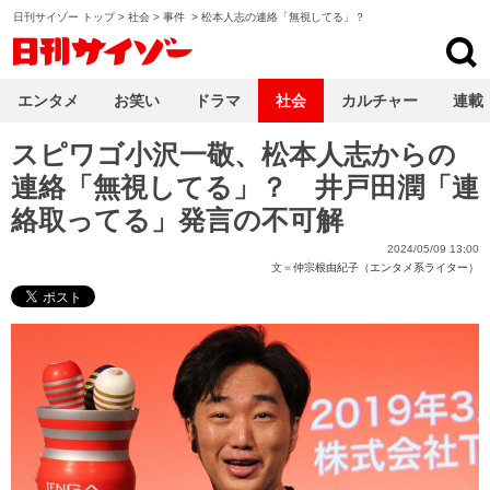
日刊サイゾー トップ
>
社会
>
事件
>
松本人志の連絡「無視してる」？
日刊サイゾー
エンタメ
お笑い
ドラマ
社会
カルチャー
連載
スピワゴ小沢一敬、松本人志からの
連絡「無視してる」？ 井戸田潤「連
絡取ってる」発言の不可解
2024/05/09 13:00
文＝
仲宗根由紀子（エンタメ系ライター）