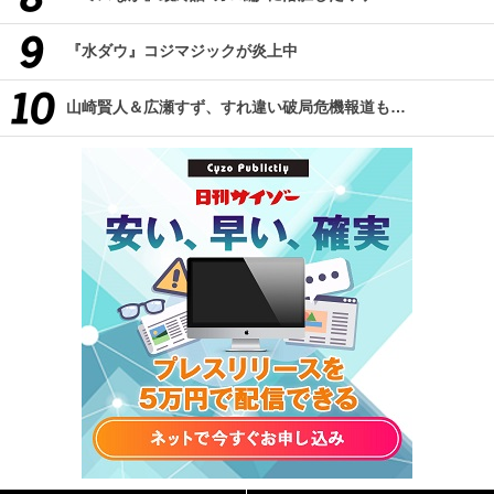
『水ダウ』コジマジックが炎上中
山崎賢人＆広瀬すず、すれ違い破局危機報道も…