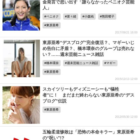
金発言で思い出す「謝らなかったペニオク芸能
人」
ペニオク
菜々緒
小森純
熊田曜子
東原亜希
2017/09/21 16:00
東原亜希“デスブログ”完全復活？、マギーいじ
め告白に矛盾？、橋本環奈のグループは売れな
い？……週末芸能ニュース雑話
橋本環奈
週末芸能ニュース雑話
マギー
東原亜希
2015/12/13 12:00
スカイツリーもディズニーシーも“犠牲
者”に！ まだまだ終わらない東原亜希の“デス
ブログ”伝説
東原亜希
2012/05/30 12:00
五輪柔道惨敗は「恐怖の本命キラー」東原亜希
の“呪い”!?