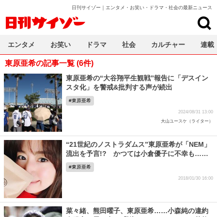
日刊サイゾー｜エンタメ・お笑い・ドラマ・社会の最新ニュース
日刊サイゾー
エンタメ
お笑い
ドラマ
社会
カルチャー
連載
東原亜希の記事一覧 (6件)
東原亜希の“大谷翔平生観戦”報告に「デスイン
スタ化」を警戒&批判する声が続出
東原亜希
2024/08/31 13:00
大山ユースケ（ライター）
“21世紀のノストラダムス”東原亜希が「NEM」
流出を予言!? かつては小倉優子に不幸も……
東原亜希
2018/01/30 16:00
菜々緒、熊田曜子、東原亜希……小森純の違約