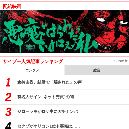
配給映画
サイゾー人気記事ランキング
12:20更新
エンタメ
総合
倉持由香、結婚で「騙された」の声
有名人サイン“ネット売買”の闇
ジローラモがロケ中にガチナンパ
セクゾがオリコン1位も実売は……