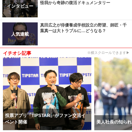
怪我から奇跡の復活ドキュメンタリー
インタビュー
真田広之が俳優養成学校設立の野望、師匠・千
葉真一は大トラブルに…どうなる？
人気連載
イチオシ記事
※横スクロールできます▶
投票アプリ「TIPSTAR」がファン交流イ
ベント開催
美人社長の知られ