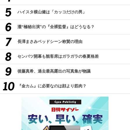
ハイスタ横山健は「カッコだけの男」
瀧“極秘出演”の『全裸監督』はどうなる？
長澤まさみベッドシーン称賛の理由
センバツ開幕も観客席はガラガラの春夏格差
後藤真希、過去最高露出の写真集が物議
『金カム』に必要なのは顔より筋肉？