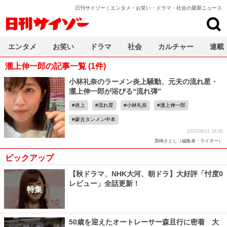
日刊サイゾー｜エンタメ・お笑い・ドラマ・社会の最新ニュース
日刊サイゾー
エンタメ
お笑い
ドラマ
社会
カルチャー
連載
瀧上伸一郎の記事一覧 (1件)
小林礼奈のラーメン炎上騒動、元夫の流れ星・
瀧上伸一郎が浴びる“流れ弾”
炎上
流れ星
小林礼奈
瀧上伸一郎
蒙古タンメン中本
2021/06/11 18:00
黒崎さとし（編集者・ライター）
ピックアップ
【秋ドラマ、NHK大河、朝ドラ】大好評「忖度0
レビュー」全話更新！
特集
50歳を迎えたオートレーサー森且行に密着 大