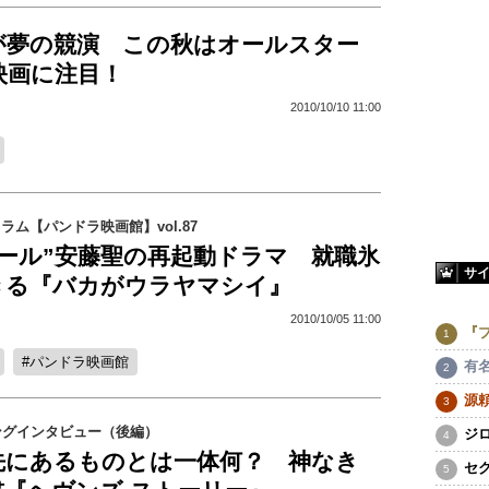
が夢の競演 この秋はオールスター
映画に注目！
2010/10/10 11:00
コラム【パンドラ映画館】vol.87
ガール”安藤聖の再起動ドラマ 就職氷
サ
きる『バカがウラヤマシイ』
2010/10/05 11:00
『
パンドラ映画館
有
源
ングインタビュー（後編）
ジ
の先にあるものとは一体何？ 神なき
セ