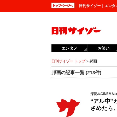
日刊サイゾー｜エンタ
エンタメ
お笑い
日刊サイゾー トップ
>
邦画
邦画の記事一覧 (213件)
深読みCINEMA
“アル中
さめたら