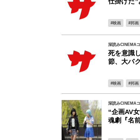
仕掛けた”
映画
邦画
深読みCINEMA
死を意識
節、大バ
映画
邦画
深読みCINEMA
“企画AV
魂劇『名