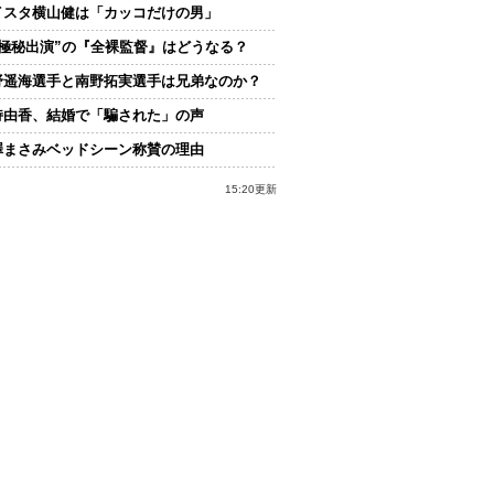
イスタ横山健は「カッコだけの男」
“極秘出演”の『全裸監督』はどうなる？
野遥海選手と南野拓実選手は兄弟なのか？
持由香、結婚で「騙された」の声
澤まさみベッドシーン称賛の理由
15:20更新