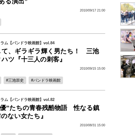
ある演出”
2010/09/17 21:00
コラム【パンドラ映画館】vol.84
して、ギラギラ輝く男たち！ 三池
クハツ『十三人の刺客』
2010/09/15 15:00
三池崇史
パンドラ映画館
コラム【パンドラ映画館】vol.82
女優”たちの青春残酷物語 性なる鎮
前のない女たち』
2010/08/31 15:00