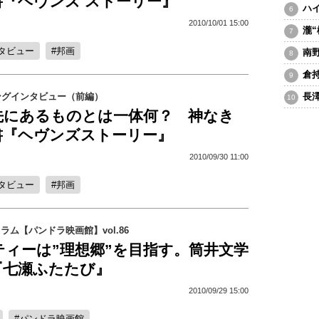
書『ヘヴンズ ストーリー』
ハ
2010/10/01 15:00
瀧
タビュー
邦画
南
倉
ングインタビュー（前編）
長
の先にあるものとは一体何？ 神なき
書『ヘヴンズストーリー』
2010/09/30 11:00
タビュー
邦画
コラム【パンドラ映画館】vol.86
ティーは”理想郷”を目指す。筒井文学
『七瀬ふたたび』
2010/09/29 15:00
パンドラ映画館