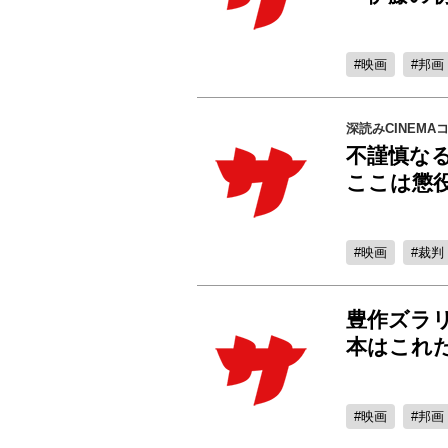
映画
邦画
深読みCINEMA
不謹慎な
ここは懲
映画
裁判
豊作ズラ
本はこれ
映画
邦画