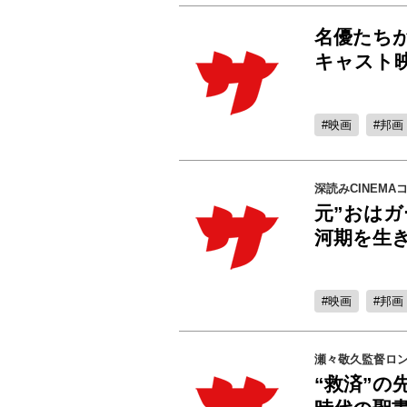
名優たち
キャスト
映画
邦画
深読みCINEMA
元”おは
河期を生
映画
邦画
瀬々敬久監督ロ
“救済”