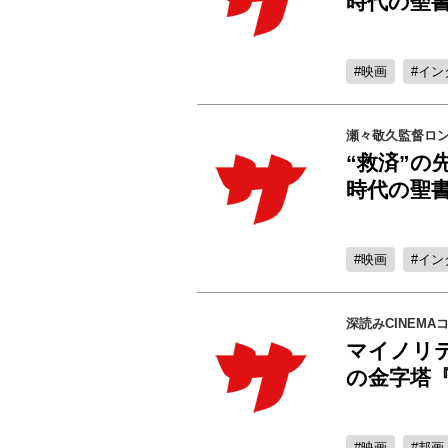
時代の聖
映画
イン
瀬々敬久監督ロ
“救済”
時代の聖
映画
イン
深読みCINEMA
マイノリ
の金字塔
映画
邦画