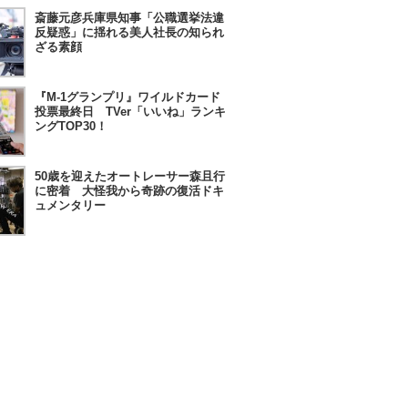
斎藤元彦兵庫県知事「公職選挙法違
反疑惑」に揺れる美人社長の知られ
ざる素顔
『M-1グランプリ』ワイルドカード
投票最終日 TVer「いいね」ランキ
ングTOP30！
50歳を迎えたオートレーサー森且行
に密着 大怪我から奇跡の復活ドキ
ュメンタリー