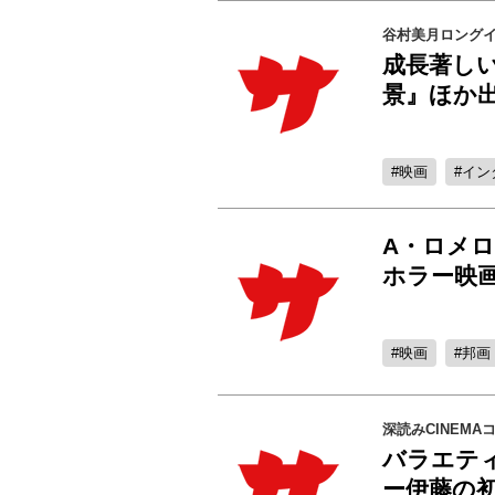
谷村美月ロング
成長著しい
景』ほか
映画
イン
A・ロメ
ホラー映
映画
邦画
深読みCINEMA
バラエテ
ー伊藤の初