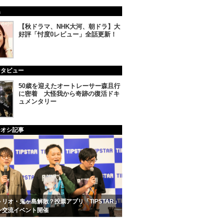
集
【秋ドラマ、NHK大河、朝ドラ】大
好評「忖度0レビュー」全話更新！
ンタビュー
50歳を迎えたオートレーサー森且行
に密着 大怪我から奇跡の復活ドキ
ュメンタリー
チオシ記事
リオ・鬼ヶ島解散？投票アプリ「TIPSTAR」
ン交流イベント開催