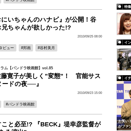
特
おにいちゃんのハナビ』が公開！谷
兄ちゃんが欲しかった!?
2010/09/25 08:00
イ
タビュー
邦画
谷村美月
コラム【パンドラ映画館】vol.85
藤寛子が美しく”変態”！ 官能サス
イ
ヌードの夜──』
2010/09/23 15:00
パンドラ映画館
お笑いト
こと必至!? 『BECK』堤幸彦監督が
がファ