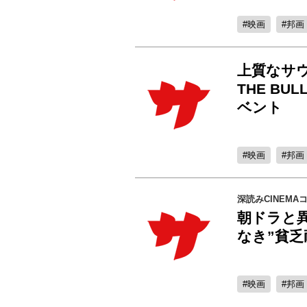
映画
邦画
上質なサウ
THE BUL
ベント
映画
邦画
深読みCINEMA
朝ドラと
なき”貧乏
映画
邦画