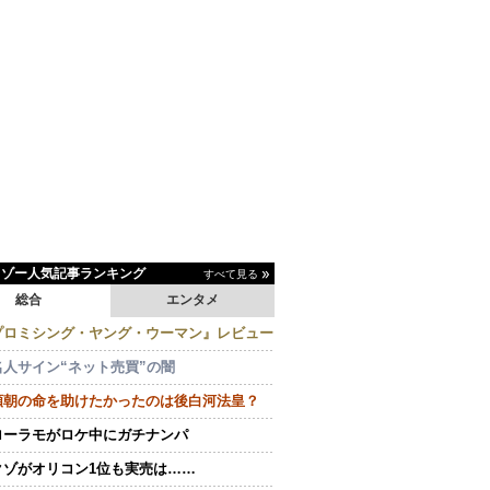
イゾー人気記事ランキング
すべて見る
総合
エンタメ
プロミシング・ヤング・ウーマン』レビュー
名人サイン“ネット売買”の闇
頼朝の命を助けたかったのは後白河法皇？
ローラモがロケ中にガチナンパ
クゾがオリコン1位も実売は……