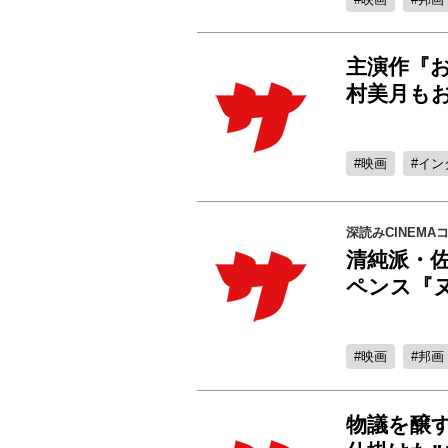
主演作『
村美月もお
映画
イン
深読みCINEMA
清純派・佐
ペンス『
映画
邦画
物議を醸す