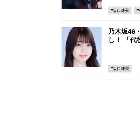
阪口珠美
乃木坂4
し！ 「
阪口珠美