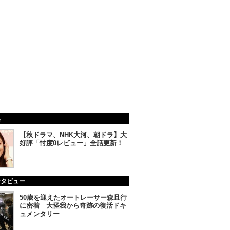
集
【秋ドラマ、NHK大河、朝ドラ】大
好評「忖度0レビュー」全話更新！
ンタビュー
50歳を迎えたオートレーサー森且行
に密着 大怪我から奇跡の復活ドキ
ュメンタリー