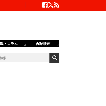
載・コラム
配給映画