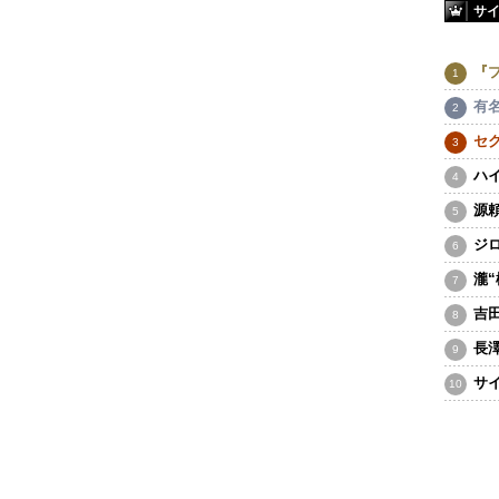
サ
『
有
セ
ハ
源
ジ
瀧
吉
長
サ