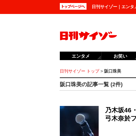
日刊サイゾー｜エンタ
エンタメ
お笑い
日刊サイゾー トップ
>
阪口珠美
阪口珠美の記事一覧 (2件)
乃木坂4
弓木奈於フ