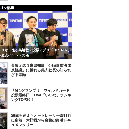
チオシ記事
リオ・鬼ヶ島解散？投票アプリ「TIPSTAR」
ン交流イベント開催
斎藤元彦兵庫県知事「公職選挙法違
反疑惑」に揺れる美人社長の知られ
ざる素顔
『M-1グランプリ』ワイルドカード
投票最終日 TVer「いいね」ランキ
ングTOP30！
50歳を迎えたオートレーサー森且行
に密着 大怪我から奇跡の復活ドキ
ュメンタリー