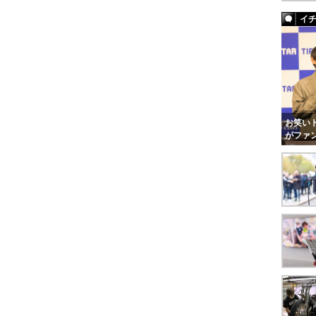
イ
お笑いト
がファ