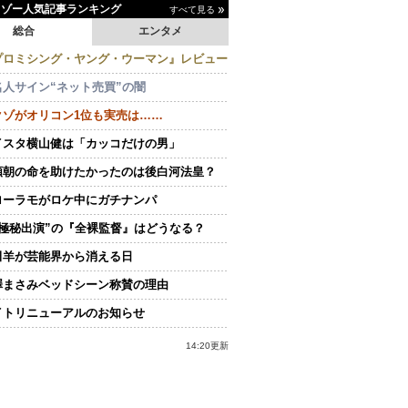
イゾー人気記事ランキング
すべて見る
総合
エンタメ
プロミシング・ヤング・ウーマン』レビュー
名人サイン“ネット売買”の闇
クゾがオリコン1位も実売は……
イスタ横山健は「カッコだけの男」
頼朝の命を助けたかったのは後白河法皇？
ローラモがロケ中にガチナンパ
“極秘出演”の『全裸監督』はどうなる？
田羊が芸能界から消える日
澤まさみベッドシーン称賛の理由
イトリニューアルのお知らせ
14:20更新