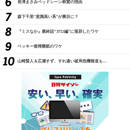
長澤まさみベッドシーン称賛の理由
森下千里“意識高い系”が裏目に？
『ミスなか』最終話“ガロ編”に落胆したワケ
ベッキー復帰難航のワケ
山崎賢人＆広瀬すず、すれ違い破局危機報道も…