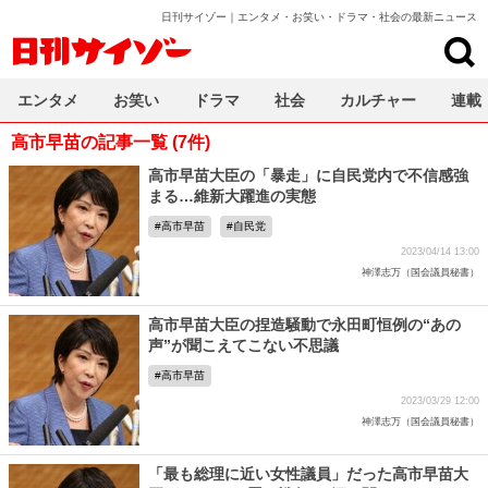
日刊サイゾー｜エンタメ・お笑い・ドラマ・社会の最新ニュース
日刊サイゾー
エンタメ
お笑い
ドラマ
社会
カルチャー
連載
高市早苗の記事一覧 (7件)
高市早苗大臣の「暴走」に自民党内で不信感強
まる…維新大躍進の実態
高市早苗
自民党
2023/04/14 13:00
神澤志万（国会議員秘書）
高市早苗大臣の捏造騒動で永田町恒例の“あの
声”が聞こえてこない不思議
高市早苗
2023/03/29 12:00
神澤志万（国会議員秘書）
「最も総理に近い女性議員」だった高市早苗大