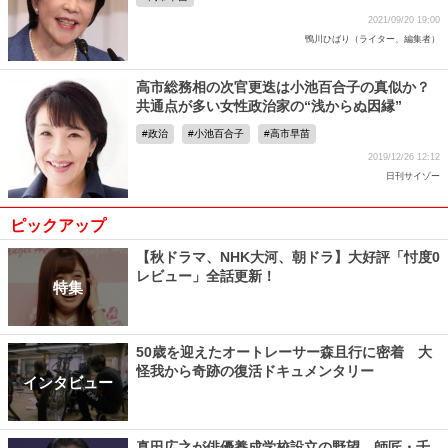
2021/09/20 19:00
鴨川ひばり（ライター、編集者）
高市総務相の次官更迭は小池百合子の真似か？
共通点が多い女性政治家の“浅からぬ因縁”
政治
小池百合子
高市早苗
2019/12/26 12:12
日刊サイゾー
ピックアップ
【秋ドラマ、NHK大河、朝ドラ】大好評「忖度0
レビュー」全話更新！
特集
50歳を迎えたオートレーサー森且行に密着 大
怪我から奇跡の復活ドキュメンタリー
インタビュー
真田広之が俳優養成学校設立の野望、師匠・千