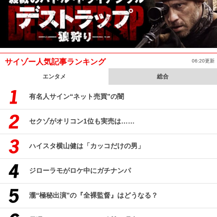
サイゾー人気記事ランキング
06:20更新
エンタメ
総合
有名人サイン“ネット売買”の闇
セクゾがオリコン1位も実売は……
ハイスタ横山健は「カッコだけの男」
ジローラモがロケ中にガチナンパ
瀧“極秘出演”の『全裸監督』はどうなる？