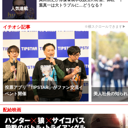
葉真一は大トラブルに…どうなる？
人気連載
イチオシ記事
※横スクロールできます▶
投票アプリ「TIPSTAR」がファン交流イ
ベント開催
美人社長の知られ
配給映画