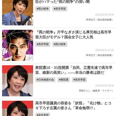
臣がハマった“罠の戦争”の深い闇
罠の戦争
高市早苗
2023/03/20 09:00
神澤志万（国会議員秘書）
『罠の戦争』片平なぎさ演じる厚労相は高市早
苗大臣がモデル？国会女子に大人気
高市早苗
罠の戦争
2023/03/13 07:00
神澤志万（国会議員秘書）
衆院選10・31投開票「自民、立憲失速で高市早
苗、維新の高笑い」――本当の勝者は誰だ
日本維新の会
衆院選
高市早苗
2021/10/29 06:00
黒崎さとし（編集者・ライター）
高市早苗議員の容姿を「妖怪」「化け物」とコ
キ下ろす左翼の皆さん「革命無罪!?」
高市早苗