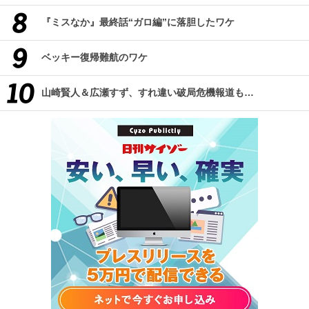
『ミスなか』最終話“ガロ編”に落胆したワケ
ベッキー復帰難航のワケ
山崎賢人＆広瀬すず、すれ違い破局危機報道も…