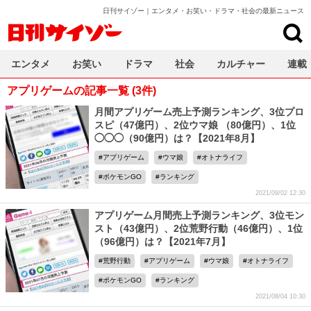
日刊サイゾー｜エンタメ・お笑い・ドラマ・社会の最新ニュース
日刊サイゾー
エンタメ
お笑い
ドラマ
社会
カルチャー
連載
アプリゲームの記事一覧 (3件)
月間アプリゲーム売上予測ランキング、3位プロ
スピ（47億円）、2位ウマ娘 （80億円）、1位
◯◯◯（90億円）は？【2021年8月】
アプリゲーム
ウマ娘
オトナライフ
ポケモンGO
ランキング
2021/09/02 12:30
アプリゲーム月間売上予測ランキング、3位モン
スト（43億円）、2位荒野行動（46億円）、1位
（96億円）は？【2021年7月】
荒野行動
アプリゲーム
ウマ娘
オトナライフ
ポケモンGO
ランキング
2021/08/04 10:30