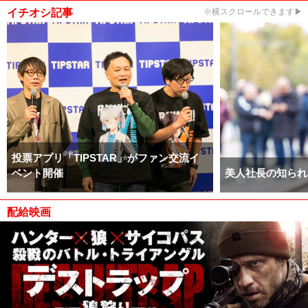
イチオシ記事
※横スクロールできます▶
投票アプリ「TIPSTAR」がファン交流イ
ベント開催
美人社長の知られ
配給映画