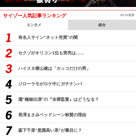
サイゾー人気記事ランキング
06:20更新
エンタメ
総合
有名人サイン“ネット売買”の闇
セクゾがオリコン1位も実売は……
ハイスタ横山健は「カッコだけの男」
ジローラモがロケ中にガチナンパ
瀧“極秘出演”の『全裸監督』はどうなる？
長澤まさみベッドシーン称賛の理由
森下千里“意識高い系”が裏目に？