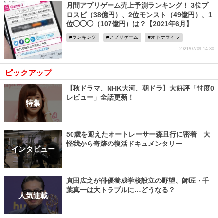
月間アプリゲーム売上予測ランキング！ 3位プ
ロスピ（38億円）、2位モンスト（49億円）、1
位◯◯◯（107億円）は？【2021年6月】
ランキング
アプリゲーム
オトナライフ
2021/07/09 14:30
ピックアップ
【秋ドラマ、NHK大河、朝ドラ】大好評「忖度0
レビュー」全話更新！
特集
50歳を迎えたオートレーサー森且行に密着 大
怪我から奇跡の復活ドキュメンタリー
インタビュー
真田広之が俳優養成学校設立の野望、師匠・千
葉真一は大トラブルに…どうなる？
人気連載