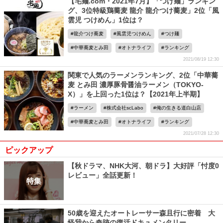
【宅麺.com・2021年7月】「つけ麺」ランキン
グ、3位特級鶏蕎麦 龍介 龍介つけ蕎麦」2位「風
雲児 つけめん」1位は？
龍介つけ蕎麦
風雲児つけめん
つけ麺
中華蕎麦とみ田
オトナライフ
ランキング
2021/08/19 12:30
関東で人気のラーメンランキング、2位「中華蕎
麦 とみ田 濃厚豚骨醤油ラーメン（TOKYO-
X）」を上回った1位は？【2021年上半期】
ラーメン
株式会社scLabo
俺の生きる道白山店
中華蕎麦とみ田
オトナライフ
ランキング
2021/07/28 12:30
ピックアップ
【秋ドラマ、NHK大河、朝ドラ】大好評「忖度0
レビュー」全話更新！
特集
50歳を迎えたオートレーサー森且行に密着 大
怪我から奇跡の復活ドキュメンタリー