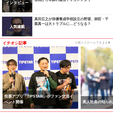
インタビュー
真田広之が俳優養成学校設立の野望、師匠・千
葉真一は大トラブルに…どうなる？
人気連載
イチオシ記事
※横スクロールできます▶
投票アプリ「TIPSTAR」がファン交流イ
ベント開催
美人社長の知られ