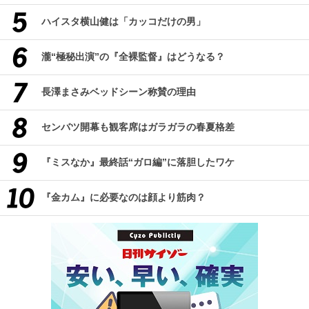
ハイスタ横山健は「カッコだけの男」
瀧“極秘出演”の『全裸監督』はどうなる？
長澤まさみベッドシーン称賛の理由
センバツ開幕も観客席はガラガラの春夏格差
『ミスなか』最終話“ガロ編”に落胆したワケ
『金カム』に必要なのは顔より筋肉？