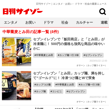
日刊サイゾー｜エンタメ・お笑い・ドラマ・社会の最新ニュース
日刊サイゾー
エンタメ
お笑い
ドラマ
社会
カルチャー
連載
中華蕎麦とみ田の記事一覧 (4件)
セブンイレブンで「飯田商店」と「とみ田」が
冷凍麺に！ 500円の価格も強気な商品の味やい
かに
中華蕎麦とみ田
カップ麺一行３昧
セブンイレブン
2023/01/22 12:00
オサーン（カップ麺ライター）
セブンイレブン「とみ田」カップ麺、満を持し
て“ゴールド”に！ 冷凍つけ麺とWで実食
カップつけ麺
中華蕎麦とみ田
カップ麺一行３昧
カップ麺
コンビニ
セブンイレブン
2022/07/02 13:00
オサーン（カップ麺ライター）