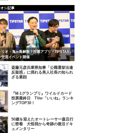
チオシ記事
リオ・鬼ヶ島解散？投票アプリ「TIPSTAR」
ン交流イベント開催
斎藤元彦兵庫県知事「公職選挙法違
反疑惑」に揺れる美人社長の知られ
ざる素顔
『M-1グランプリ』ワイルドカード
投票最終日 TVer「いいね」ランキ
ングTOP30！
50歳を迎えたオートレーサー森且行
に密着 大怪我から奇跡の復活ドキ
ュメンタリー