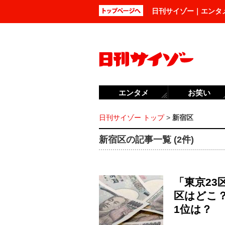
日刊サイゾー｜エンタ
エンタメ
お笑い
日刊サイゾー トップ
>
新宿区
新宿区の記事一覧 (2件)
「東京2
区はどこ？
1位は？