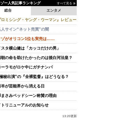
イゾー人気記事ランキング
すべて見る
総合
エンタメ
プロミシング・ヤング・ウーマン』レビュー
名人サイン“ネット売買”の闇
クゾがオリコン1位も実売は……
イスタ横山健は「カッコだけの男」
頼朝の命を助けたかったのは後白河法皇？
ローラモがロケ中にガチナンパ
“極秘出演”の『全裸監督』はどうなる？
田羊が芸能界から消える日
澤まさみベッドシーン称賛の理由
イトリニューアルのお知らせ
13:20更新