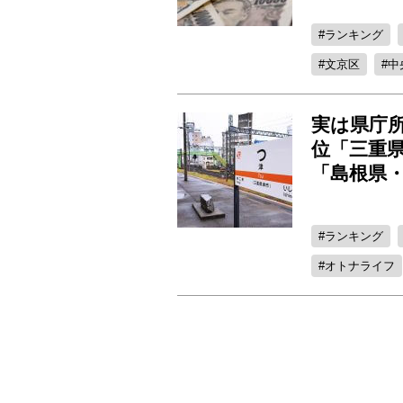
ランキング
文京区
中
実は県庁
位「三重県
「島根県
ランキング
オトナライフ