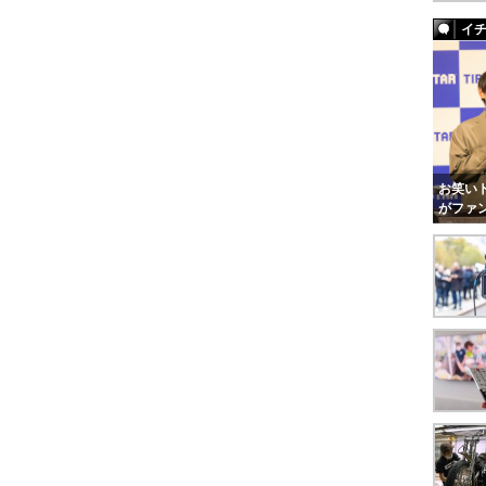
イ
お笑いト
がファ