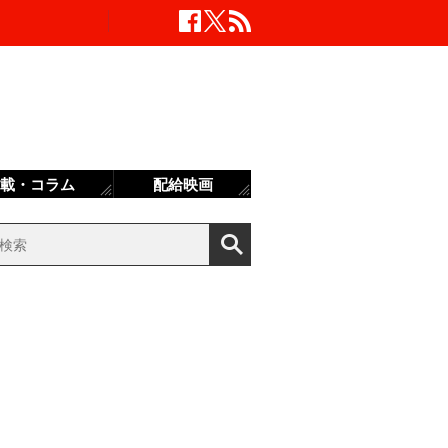
載・コラム
配給映画