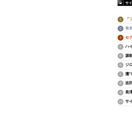
サ
『
有
セ
ハ
源
ジ
瀧
吉
長
サ