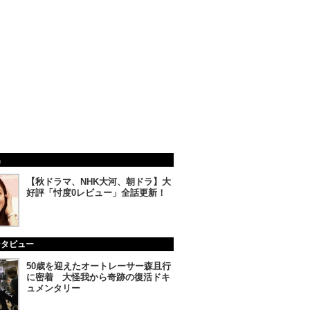
集
【秋ドラマ、NHK大河、朝ドラ】大
好評「忖度0レビュー」全話更新！
ンタビュー
50歳を迎えたオートレーサー森且行
に密着 大怪我から奇跡の復活ドキ
ュメンタリー