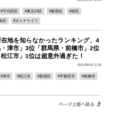
千代田区
東京23区
新宿区
港区
央区
オトナライフ
所在地を知らなかったランキング、4
・津市」3位「群馬県・前橋市」2位
・松江市」1位は超意外過ぎた！
2021/08/16 11:30
津市
松江市
新宿区
宇都宮市
前橋市