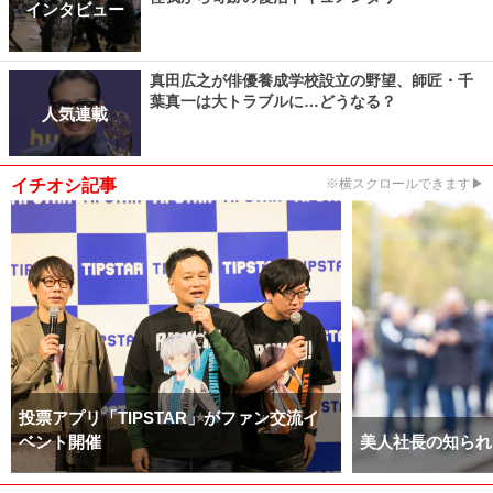
インタビュー
真田広之が俳優養成学校設立の野望、師匠・千
葉真一は大トラブルに…どうなる？
人気連載
イチオシ記事
※横スクロールできます▶
投票アプリ「TIPSTAR」がファン交流イ
ベント開催
美人社長の知られ