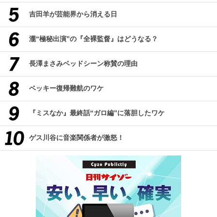
吉田羊が芸能界から消える日
瀧“極秘出演”の『全裸監督』はどうなる？
長澤まさみベッドシーン称賛の理由
ベッキー復帰難航のワケ
『ミスなか』最終話“ガロ編”に落胆したワケ
ゲス川谷に音楽関係者が激怒！