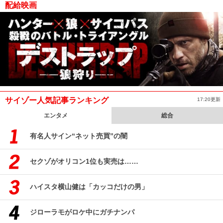
配給映画
サイゾー人気記事ランキング
17:20更新
エンタメ
総合
有名人サイン“ネット売買”の闇
セクゾがオリコン1位も実売は……
ハイスタ横山健は「カッコだけの男」
ジローラモがロケ中にガチナンパ