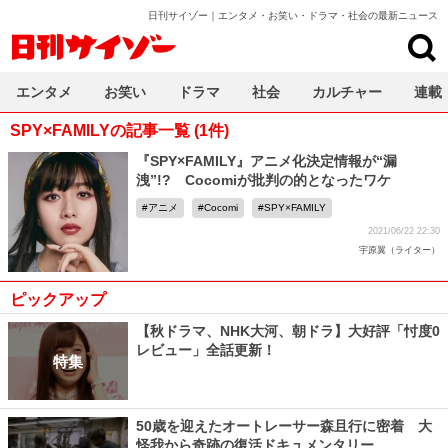
日刊サイゾー｜エンタメ・お笑い・ドラマ・社会の最新ニュース
日刊サイゾー
エンタメ
お笑い
ドラマ
社会
カルチャー
連載
SPY×FAMILYの記事一覧 (1件)
『SPY×FAMILY』アニメ化決定情報が“漏
洩”!? Cocomiが批判の的となったワケ
アニメ
Cocomi
SPY×FAMILY
2021/06/22 22:30
宇原翼（ライター）
ピックアップ
【秋ドラマ、NHK大河、朝ドラ】大好評「忖度0
レビュー」全話更新！
特集
50歳を迎えたオートレーサー森且行に密着 大
怪我から奇跡の復活ドキュメンタリー