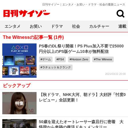
日刊サイゾー｜エンタメ・お笑い・ドラマ・社会の最新ニュース
日刊サイゾー
エンタメ
お笑い
ドラマ
社会
カルチャー
連載
The Witnessの記事一覧 (1件)
PS春のDL祭り開催！PS Plus加入不要で25000
円分以上のPS版ゲーム10本が無料配信
ゲーム
PS4
Horizon Zero
The Witness
ラチェット＆クランク
2021/03/22 20:00
ピックアップ
【秋ドラマ、NHK大河、朝ドラ】大好評「忖度0
レビュー」全話更新！
特集
50歳を迎えたオートレーサー森且行に密着 大
怪我から奇跡の復活ドキュメンタリー