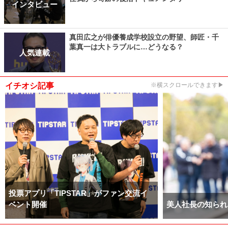
インタビュー
真田広之が俳優養成学校設立の野望、師匠・千
葉真一は大トラブルに…どうなる？
人気連載
イチオシ記事
※横スクロールできます▶
投票アプリ「TIPSTAR」がファン交流イ
ベント開催
美人社長の知られ