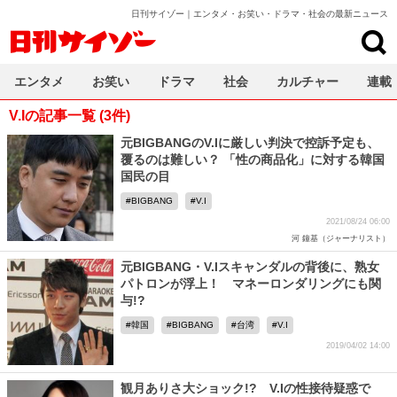
日刊サイゾー｜エンタメ・お笑い・ドラマ・社会の最新ニュース
日刊サイゾー
エンタメ
お笑い
ドラマ
社会
カルチャー
連載
V.Iの記事一覧 (3件)
元BIGBANGのV.Iに厳しい判決で控訴予定も、
覆るのは難しい？ 「性の商品化」に対する韓国
国民の目
BIGBANG
V.I
2021/08/24 06:00
河 鐘基（ジャーナリスト）
元BIGBANG・V.Iスキャンダルの背後に、熟女
パトロンが浮上！ マネーロンダリングにも関
与!?
韓国
BIGBANG
台湾
V.I
2019/04/02 14:00
観月ありさ大ショック!? V.Iの性接待疑惑で