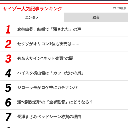
サイゾー人気記事ランキング
21:20更新
エンタメ
総合
倉持由香、結婚で「騙された」の声
セクゾがオリコン1位も実売は……
有名人サイン“ネット売買”の闇
ハイスタ横山健は「カッコだけの男」
ジローラモがロケ中にガチナンパ
瀧“極秘出演”の『全裸監督』はどうなる？
長澤まさみベッドシーン称賛の理由