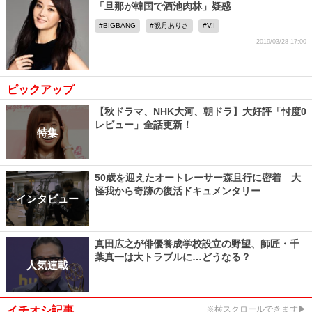
「旦那が韓国で酒池肉林」疑惑
BIGBANG
観月ありさ
V.I
2019/03/28 17:00
ピックアップ
【秋ドラマ、NHK大河、朝ドラ】大好評「忖度0
レビュー」全話更新！
特集
50歳を迎えたオートレーサー森且行に密着 大
怪我から奇跡の復活ドキュメンタリー
インタビュー
真田広之が俳優養成学校設立の野望、師匠・千
葉真一は大トラブルに…どうなる？
人気連載
イチオシ記事
※横スクロールできます▶