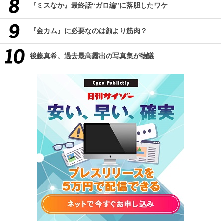
『ミスなか』最終話“ガロ編”に落胆したワケ
『金カム』に必要なのは顔より筋肉？
後藤真希、過去最高露出の写真集が物議