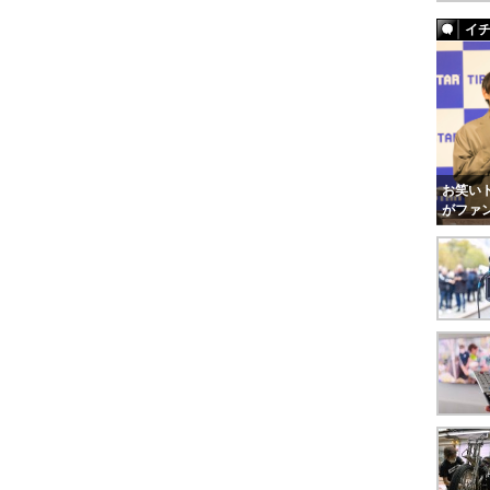
イ
お笑いト
がファ