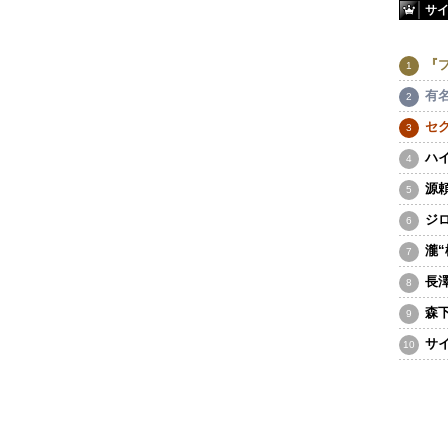
サ
『
有
セ
ハ
源
ジ
瀧
長
森
サ