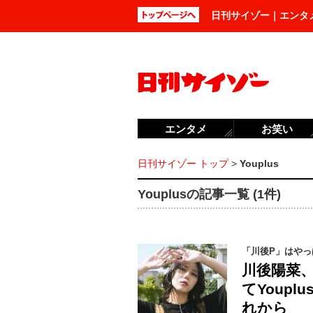
日刊サイゾー｜エンタ
エンタメ
お笑い
日刊サイゾー トップ
>
Youplus
Youplusの記事一覧 (1件)
「川後P」はや
川後陽菜
てYoup
れから