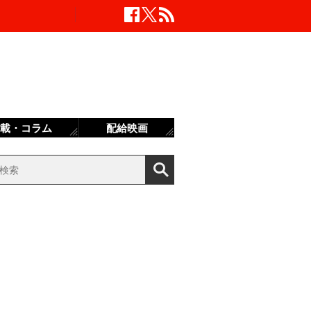
載・コラム
配給映画