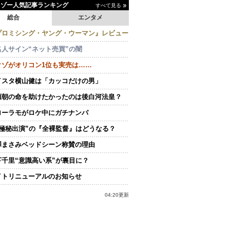
イゾー人気記事ランキング
すべて見る
総合
エンタメ
プロミシング・ヤング・ウーマン』レビュー
名人サイン“ネット売買”の闇
クゾがオリコン1位も実売は……
イスタ横山健は「カッコだけの男」
頼朝の命を助けたかったのは後白河法皇？
ローラモがロケ中にガチナンパ
“極秘出演”の『全裸監督』はどうなる？
澤まさみベッドシーン称賛の理由
下千里“意識高い系”が裏目に？
イトリニューアルのお知らせ
04:20更新