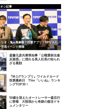
チオシ記事
リオ・鬼ヶ島解散？投票アプリ「TIPSTAR」
ン交流イベント開催
斎藤元彦兵庫県知事「公職選挙法違
反疑惑」に揺れる美人社長の知られ
ざる素顔
『M-1グランプリ』ワイルドカード
投票最終日 TVer「いいね」ランキ
ングTOP30！
50歳を迎えたオートレーサー森且行
に密着 大怪我から奇跡の復活ドキ
ュメンタリー