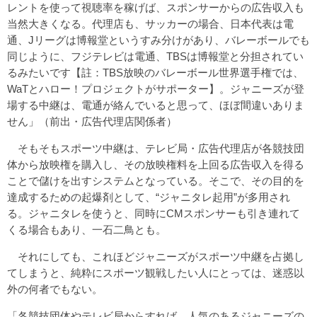
レントを使って視聴率を稼げば、スポンサーからの広告収入も
当然大きくなる。代理店も、サッカーの場合、日本代表は電
通、Jリーグは博報堂というすみ分けがあり、バレーボールでも
同じように、フジテレビは電通、TBSは博報堂と分担されてい
るみたいです【註：TBS放映のバレーボール世界選手権では、
WaTとハロー！プロジェクトがサポーター】。ジャニーズが登
場する中継は、電通が絡んでいると思って、ほぼ間違いありま
せん」（前出・広告代理店関係者）
そもそもスポーツ中継は、テレビ局・広告代理店が各競技団
体から放映権を購入し、その放映権料を上回る広告収入を得る
ことで儲けを出すシステムとなっている。そこで、その目的を
達成するための起爆剤として、“ジャニタレ起用”が多用され
る。ジャニタレを使うと、同時にCMスポンサーも引き連れて
くる場合もあり、一石二鳥とも。
それにしても、これほどジャニーズがスポーツ中継を占拠し
てしまうと、純粋にスポーツ観戦したい人にとっては、迷惑以
外の何者でもない。
「各競技団体やテレビ局からすれば、人気のあるジャニーズの