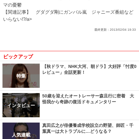
マの憂鬱
【関連記事】
グダグダ剛にガンバル嵐 ジャニーズ番組など
いらない!?/a>
最終更新：
2013/02/04 19:33
ピックアップ
【秋ドラマ、NHK大河、朝ドラ】大好評「忖度0
レビュー」全話更新！
特集
50歳を迎えたオートレーサー森且行に密着 大
怪我から奇跡の復活ドキュメンタリー
インタビュー
真田広之が俳優養成学校設立の野望、師匠・千
葉真一は大トラブルに…どうなる？
人気連載