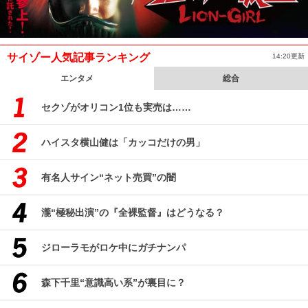
サイゾー人気記事ランキング
14:20更新
エンタメ
総合
セクゾがオリコン1位も実売は……
ハイスタ横山健は「カッコだけの男」
有名人サイン“ネット売買”の闇
瀧“極秘出演”の『全裸監督』はどうなる？
ジローラモがロケ中にガチナンパ
森下千里“意識高い系”が裏目に？