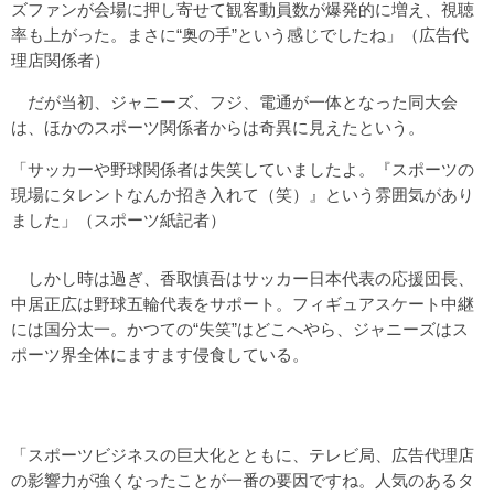
ズファンが会場に押し寄せて観客動員数が爆発的に増え、視聴
率も上がった。まさに“奥の手”という感じでしたね」（広告代
理店関係者）
だが当初、ジャニーズ、フジ、電通が一体となった同大会
は、ほかのスポーツ関係者からは奇異に見えたという。
「サッカーや野球関係者は失笑していましたよ。『スポーツの
現場にタレントなんか招き入れて（笑）』という雰囲気があり
ました」（スポーツ紙記者）
しかし時は過ぎ、香取慎吾はサッカー日本代表の応援団長、
中居正広は野球五輪代表をサポート。フィギュアスケート中継
には国分太一。かつての“失笑”はどこへやら、ジャニーズはス
ポーツ界全体にますます侵食している。
「スポーツビジネスの巨大化とともに、テレビ局、広告代理店
の影響力が強くなったことが一番の要因ですね。人気のあるタ