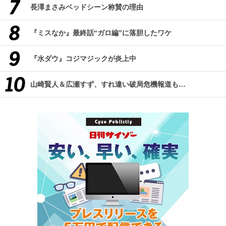
長澤まさみベッドシーン称賛の理由
『ミスなか』最終話“ガロ編”に落胆したワケ
『水ダウ』コジマジックが炎上中
山崎賢人＆広瀬すず、すれ違い破局危機報道も…