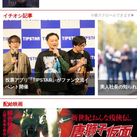
イチオシ記事
※横スクロールできます▶
投票アプリ「TIPSTAR」がファン交流イ
ベント開催
美人社長の知られ
配給映画