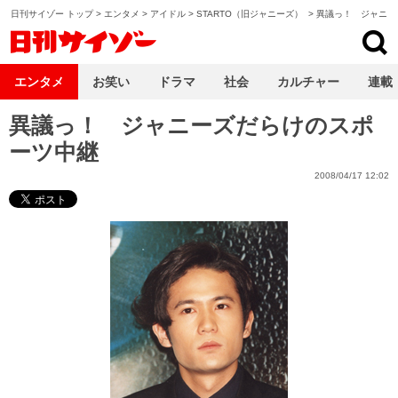
日刊サイゾー トップ
>
エンタメ
>
アイドル
>
STARTO（旧ジャニーズ）
>
異議っ！ ジャニー
日刊サイゾー
エンタメ
お笑い
ドラマ
社会
カルチャー
連載
異議っ！ ジャニーズだらけのスポ
ーツ中継
2008/04/17 12:02