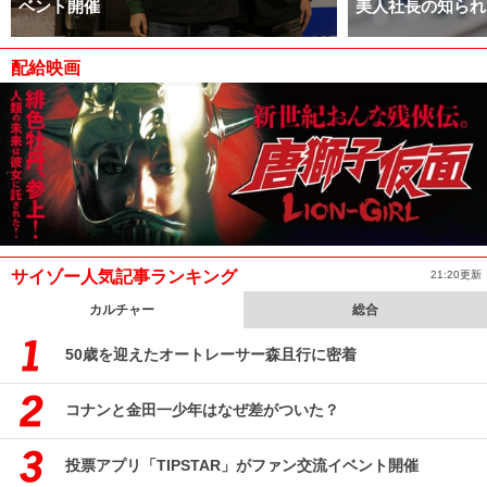
ベント開催
美人社長の知られ
配給映画
サイゾー人気記事ランキング
21:20更新
カルチャー
総合
50歳を迎えたオートレーサー森且行に密着
コナンと金田一少年はなぜ差がついた？
投票アプリ「TIPSTAR」がファン交流イベント開催