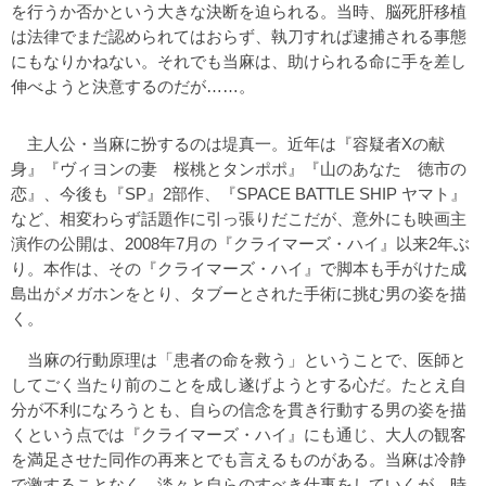
を行うか否かという大きな決断を迫られる。当時、脳死肝移植
は法律でまだ認められてはおらず、執刀すれば逮捕される事態
にもなりかねない。それでも当麻は、助けられる命に手を差し
伸べようと決意するのだが……。
主人公・当麻に扮するのは堤真一。近年は『容疑者Xの献
身』『ヴィヨンの妻 桜桃とタンポポ』『山のあなた 徳市の
恋』、今後も『SP』2部作、『SPACE BATTLE SHIP ヤマト』
など、相変わらず話題作に引っ張りだこだが、意外にも映画主
演作の公開は、2008年7月の『クライマーズ・ハイ』以来2年ぶ
り。本作は、その『クライマーズ・ハイ』で脚本も手がけた成
島出がメガホンをとり、タブーとされた手術に挑む男の姿を描
く。
当麻の行動原理は「患者の命を救う」ということで、医師と
してごく当たり前のことを成し遂げようとする心だ。たとえ自
分が不利になろうとも、自らの信念を貫き行動する男の姿を描
くという点では『クライマーズ・ハイ』にも通じ、大人の観客
を満足させた同作の再来とでも言えるものがある。当麻は冷静
で激することなく、淡々と自らのすべき仕事をしていくが、時