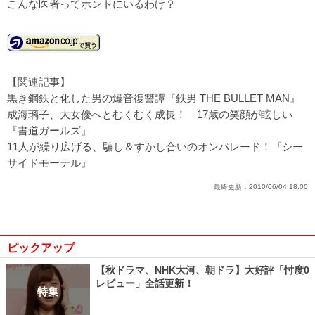
こんな医者ってホントにいるわけ？
【関連記事】
黒き鋼鉄と化した男の爆音復讐譚『鉄男 THE BULLET MAN』
成海璃子、大女優へとむくむく成長！ 17歳の笑顔が眩しい
『書道ガールズ』
11人が繰り広げる、騙し＆すかし合いのオンパレード！『シー
サイドモーテル』
最終更新：
2010/06/04 18:00
ピックアップ
【秋ドラマ、NHK大河、朝ドラ】大好評「忖度0
レビュー」全話更新！
特集