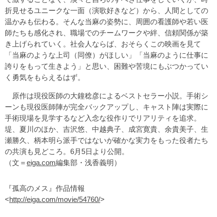
折見せるユニークな一面（演歌好きなど）から、人間としての
温かみも伝わる。そんな当麻の姿勢に、周囲の看護師や若い医
師たちも感化され、職場でのチームワークや絆、信頼関係が築
き上げられていく。社会人ならば、おそらくこの映画を見て
「当麻のような上司（同僚）がほしい」「当麻のように仕事に
誇りをもって生きよう」と思い、困難や苦境にもぶつかってい
く勇気をもらえるはず。
原作は現役医師の大鐘稔彦によるベストセラー小説。手術シ
ーンも現役医師陣が完全バックアップし、キャスト陣は実際に
手術現場を見学するなど入念な役作りでリアリティを追求。
堤、夏川のほか、吉沢悠、中越典子、成宮寛貴、余貴美子、生
瀬勝久、柄本明ら派手ではないが確かな実力をもった役者たち
の共演も見どころ。6月5日より公開。
（文＝
eiga.com
編集部・浅香義明）
『孤高のメス』作品情報
<
http://eiga.com/movie/54760/
>