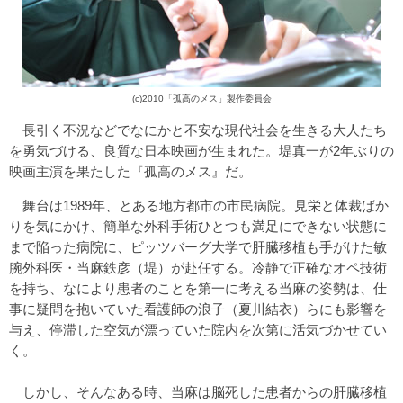
(c)2010「孤高のメス」製作委員会
長引く不況などでなにかと不安な現代社会を生きる大人たち
を勇気づける、良質な日本映画が生まれた。堤真一が2年ぶりの
映画主演を果たした『孤高のメス』だ。
舞台は1989年、とある地方都市の市民病院。見栄と体裁ばか
りを気にかけ、簡単な外科手術ひとつも満足にできない状態に
まで陥った病院に、ピッツバーグ大学で肝臓移植も手がけた敏
腕外科医・当麻鉄彦（堤）が赴任する。冷静で正確なオペ技術
を持ち、なにより患者のことを第一に考える当麻の姿勢は、仕
事に疑問を抱いていた看護師の浪子（夏川結衣）らにも影響を
与え、停滞した空気が漂っていた院内を次第に活気づかせてい
く。
しかし、そんなある時、当麻は脳死した患者からの肝臓移植