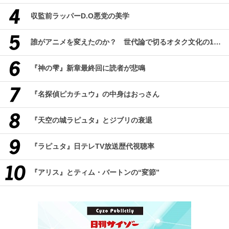
収監前ラッパーD.O悪党の美学
誰がアニメを変えたのか？ 世代論で切るオタク文化の10年、そして50年
『神の雫』新章最終回に読者が悲鳴
『名探偵ピカチュウ』の中身はおっさん
『天空の城ラピュタ』とジブリの衰退
『ラピュタ』日テレTV放送歴代視聴率
『アリス』とティム・バートンの“変節”