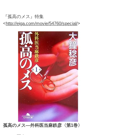
『孤高のメス』特集
<
http://eiga.com/movie/54760/special/
>
孤高のメス―外科医当麻鉄彦〈第1巻〉