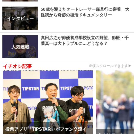
50歳を迎えたオートレーサー森且行に密着 大
怪我から奇跡の復活ドキュメンタリー
インタビュー
真田広之が俳優養成学校設立の野望、師匠・千
葉真一は大トラブルに…どうなる？
人気連載
イチオシ記事
※横スクロールできます▶
投票アプリ「TIPSTAR」がファン交流イ