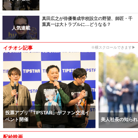
真田広之が俳優養成学校設立の野望、師匠・千
葉真一は大トラブルに…どうなる？
人気連載
イチオシ記事
※横スクロールできます▶
投票アプリ「TIPSTAR」がファン交流イ
ベント開催
美人社長の知られ
配給映画