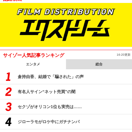
サイゾー人気記事ランキング
16:20更新
エンタメ
総合
倉持由香、結婚で「騙された」の声
有名人サイン“ネット売買”の闇
セクゾがオリコン1位も実売は……
ジローラモがロケ中にガチナンパ