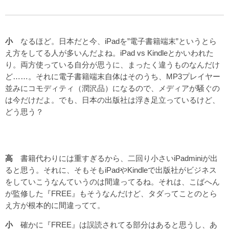
小
なるほど。日本だと今、iPadを”電子書籍端末”というとら
え方をしてる人が多いんだよね。iPad vs Kindleとかいわれた
り。両方使っている自分が思うに、まったく違うものなんだけ
ど……。それに電子書籍端末自体はそのうち、MP3プレイヤー
並みにコモディティ（潤沢品）になるので、メディアが騒ぐの
は今だけだよ。でも、日本の出版社は浮き足立っているけど、
どう思う？
高
書籍代わりには重すぎるから、二回り小さいiPadminiが出
ると思う。それに、そもそもiPadやKindleで出版社がビジネス
をしていこうなんていうのは間違ってるね。それは、こばへん
が監修した『FREE』もそうなんだけど、タダってことのとら
え方が根本的に間違ってて。
小
確かに『FREE』は誤読されてる部分はあると思うし、あ