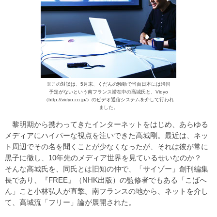
※この対談は、5月末、くだんの騒動で当面日本には帰国
予定がないという南フランス滞在中の高城氏と、Vidyo
（
http://vidyo.co.jp/
）のビデオ通信システムを介して行われ
ました。
黎明期から携わってきたインターネットをはじめ、あらゆる
メディアにハイパーな視点を注いできた高城剛。最近は、ネッ
ト周辺でその名を聞くことが少なくなったが、それは彼が常に
黒子に徹し、10年先のメディア世界を見ているせいなのか？
そんな高城氏を、同氏とは旧知の仲で、「サイゾー」創刊編集
長であり、『FREE』（NHK出版）の監修者でもある「こばへ
ん」こと小林弘人が直撃。南フランスの地から、ネットを介し
て、高城流「フリー」論が展開された。