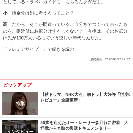
としているトラベルガイドも、もちろんタダだよ。
小
換金化は別に考えるってこと？
高
だから、そこが間違っている。自分ちでつくって余ったも
のを、隣近所にお裾分けするじゃない？ 今後は、そのお裾分
け先が100万人いるっていう楽しい時代なんだよ。
「プレミアサイゾー」で続きを読む
最終更新：
2010/06/17 17:27
ピックアップ
【秋ドラマ、NHK大河、朝ドラ】大好評「忖度0
レビュー」全話更新！
特集
50歳を迎えたオートレーサー森且行に密着 大
怪我から奇跡の復活ドキュメンタリー
インタビュー