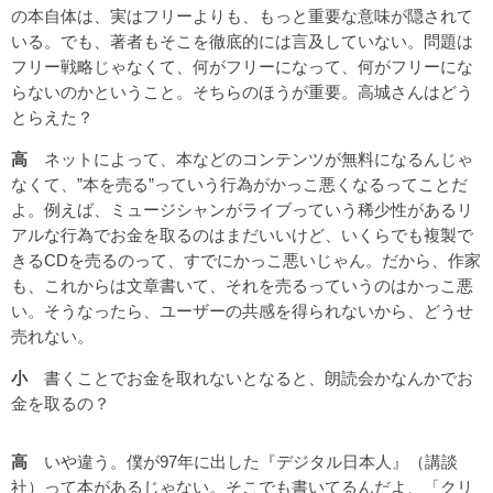
の本自体は、実はフリーよりも、もっと重要な意味が隠されて
いる。でも、著者もそこを徹底的には言及していない。問題は
フリー戦略じゃなくて、何がフリーになって、何がフリーにな
らないのかということ。そちらのほうが重要。高城さんはどう
とらえた？
高
ネットによって、本などのコンテンツが無料になるんじゃ
なくて、”本を売る”っていう行為がかっこ悪くなるってことだ
よ。例えば、ミュージシャンがライブっていう稀少性があるリ
アルな行為でお金を取るのはまだいいけど、いくらでも複製で
きるCDを売るのって、すでにかっこ悪いじゃん。だから、作家
も、これからは文章書いて、それを売るっていうのはかっこ悪
い。そうなったら、ユーザーの共感を得られないから、どうせ
売れない。
小
書くことでお金を取れないとなると、朗読会かなんかでお
金を取るの？
高
いや違う。僕が97年に出した『デジタル日本人』（講談
社）って本があるじゃない。そこでも書いてるんだよ、「クリ