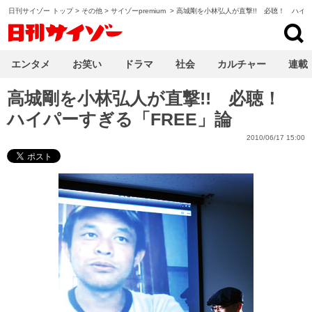
日刊サイゾー トップ
>
その他
>
サイゾーpremium
>
高城剛を小林弘人が直撃!! 必聴！ ハイパ
日刊サイゾー
エンタメ
お笑い
ドラマ
社会
カルチャー
連載
高城剛を小林弘人が直撃!! 必聴！
ハイパーすぎる「FREE」論
2010/06/17 15:00