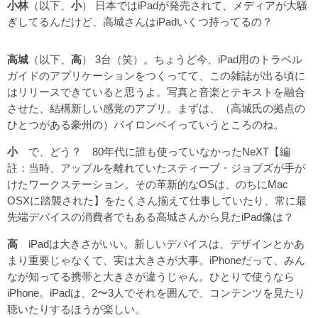
小林
（以下、
小
） 日本ではiPadが発売されて、メディアが大騒
ぎしてるんだけど、高城さんはiPadいくつ持ってるの？
高城
（以下、
高
） 3台（笑）。ちょうど今、iPad用のトラベル
ガイドのアプリケーションをつくってて、この雑誌が出る頃に
はリリースできていると思うよ。写真と音楽とテキストを融合
させた、結構新しい感覚のアプリ。まずは、（高城氏の拠点の
ひとつがある豪州の）バイロンベイっていうところのね。
小
で、どう？ 80年代に誰も使っていなかったNeXT【編
註：当時、アップルを離れていたスティーブ・ジョブズが手が
けたワークステーション。その革新的なOSは、のちにMac
OSXに踏襲された】をたくさん揃えて仕事していたり、常に最
先端デバイスの消費者でもある高城さんから見たiPad像は？
高
iPadは大きさがいい。新しいデバイスは、デザインとかあ
まり重要じゃなくて、実は大きさが大事。iPhoneだって、みん
なが知ってる携帯と大きさが違うじゃん。ひとりで使うなら
iPhone。iPadは、2〜3人でそれを囲んで、コンテンツを見たり
聴いたりするほうが楽しい。