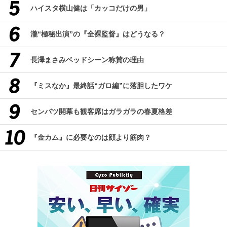
ハイスタ横山健は「カッコだけの男」
瀧“極秘出演”の『全裸監督』はどうなる？
長澤まさみベッドシーン称賛の理由
『ミスなか』最終話“ガロ編”に落胆したワケ
センバツ開幕も観客席はガラガラの春夏格差
『金カム』に必要なのは顔より筋肉？