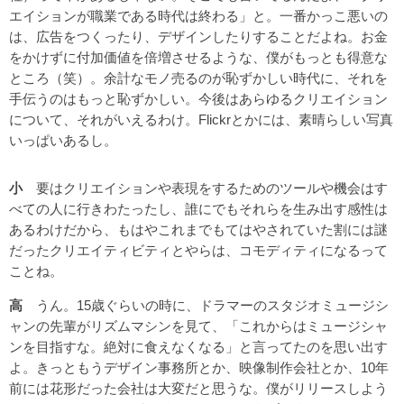
エイションが職業である時代は終わる」と。一番かっこ悪いの
は、広告をつくったり、デザインしたりすることだよね。お金
をかけずに付加価値を倍増させるような、僕がもっとも得意な
ところ（笑）。余計なモノ売るのが恥ずかしい時代に、それを
手伝うのはもっと恥ずかしい。今後はあらゆるクリエイション
について、それがいえるわけ。Flickrとかには、素晴らしい写真
いっぱいあるし。
小
要はクリエイションや表現をするためのツールや機会はす
べての人に行きわたったし、誰にでもそれらを生み出す感性は
あるわけだから、もはやこれまでもてはやされていた割には謎
だったクリエイティビティとやらは、コモディティになるって
ことね。
高
うん。15歳ぐらいの時に、ドラマーのスタジオミュージシ
ャンの先輩がリズムマシンを見て、「これからはミュージシャ
ンを目指すな。絶対に食えなくなる」と言ってたのを思い出す
よ。きっともうデザイン事務所とか、映像制作会社とか、10年
前には花形だった会社は大変だと思うな。僕がリリースしよう