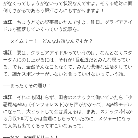
がなくってしょうがないって状況なんですよ。そりゃ絶対に面
倒くさがるであろう堀江さんにもすがりますよ！
堀江
ちょうどその記事書いたんですよ、昨日。グラビアアイ
ドルが墜落していくっていう記事を。
──タイムリー！ どんなお話なんですか？
堀江
要は、グラビアアイドルっていうのは、なんとなくスタ
ーダムにのし上がるには、それが1番近道だとみんな思ってい
る。でも、全然そんなことなくて、みんな悲惨な生活をしてい
て、誰かスポンサーがいないと食っていけないっていう話。
──まったくその通り！
堀江
それにも関わらず、田舎のスナックで働いていたら「小
悪魔ageha」(インフォレスト)から声がかかって、age嬢モデル
になって、大ヒットして金は貰えるは、まあ、スナック時代か
ら月収100万とかは普通にもらっていたのに、メジャーになっ
て人気も出てくるってすごいなぁって。
──おお、age嬢ドリーム！