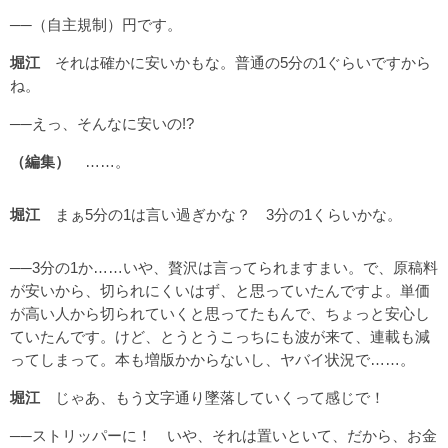
──（自主規制）円です。
堀江
それは確かに安いかもな。普通の5分の1ぐらいですから
ね。
──えっ、そんなに安いの!?
（編集）
……。
堀江
まぁ5分の1は言い過ぎかな？ 3分の1くらいかな。
──3分の1か……いや、贅沢は言ってられますまい。で、原稿料
が安いから、切られにくいはず、と思っていたんですよ。単価
が高い人から切られていくと思ってたもんで、ちょっと安心し
ていたんです。けど、とうとうこっちにも波が来て、連載も減
ってしまって。本も増版かからないし、ヤバイ状況で……。
堀江
じゃあ、もう文字通り墜落していくって感じで！
──ストリッパーに！ いや、それは置いといて、だから、お金