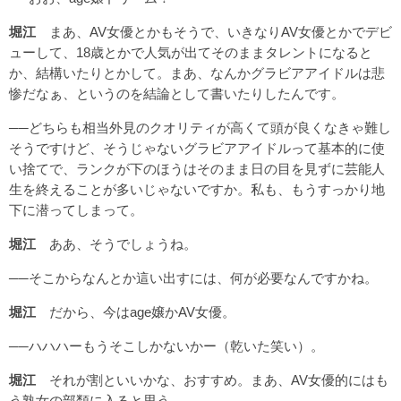
堀江
まあ、AV女優とかもそうで、いきなりAV女優とかでデビ
ューして、18歳とかで人気が出てそのままタレントになると
か、結構いたりとかして。まあ、なんかグラビアアイドルは悲
惨だなぁ、というのを結論として書いたりしたんです。
──どちらも相当外見のクオリティが高くて頭が良くなきゃ難し
そうですけど、そうじゃないグラビアアイドルって基本的に使
い捨てで、ランクが下のほうはそのまま日の目を見ずに芸能人
生を終えることが多いじゃないですか。私も、もうすっかり地
下に潜ってしまって。
堀江
ああ、そうでしょうね。
──そこからなんとか這い出すには、何が必要なんですかね。
堀江
だから、今はage嬢かAV女優。
──ハハハーもうそこしかないかー（乾いた笑い）。
堀江
それが割といいかな、おすすめ。まあ、AV女優的にはも
う熟女の部類に入ると思う。