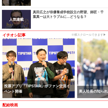
真田広之が俳優養成学校設立の野望、師匠・千
葉真一は大トラブルに…どうなる？
人気連載
イチオシ記事
※横スクロールできます▶
投票アプリ「TIPSTAR」がファン交流イ
ベント開催
美人社長の知られ
配給映画