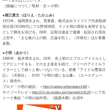
──できればしたいです。
（
後編につづく
／取材・文＝小明）
●堀江貴文（ほりえ・たかふみ）
1972年、福岡県生まれ。実業家。株式会社ライブドア代表取締
役社長CEO時代にプロ野球球団、ラジオ局の買収を表明するな
どして脚光を浴びる。06年、証取法違反で逮捕・起訴され現在
上告中。『まな板の上の鯉、正論を吐く』（洋泉社）ほか著書
多数。
●小明（あかり）
1985年、栃木県生まれ。02年、史上初のエプロンアイドルとし
てデビューするも、そのまま迷走を続け、フリーのアイドルラ
イターとして細々と食いつないでいる。初著『アイドル墜落日
記』（洋泉社）、DVD『小明の感じる仏像』（エースデュー
ス）発売中。
ブログ「小明の秘話」＜
http://yaplog.jp/benijake148/
＞
サイゾーテレビ＜
http://ch.nicovideo.jp/channel/ch3120
＞にて生
トーク番組『小明の副作用』（隔週木曜）出演中