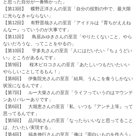
と思った自分が一番怖かった」
【第13回】
蝶野正洋さんの至言「自分の役割の中で、最大限
に光らなきゃならない」
【第12回】
有野晋哉さんの至言「アイドルは『育ちがええね
んなー』っていうのが大事です」
【第11回】
鳥居みゆきさんの至言「やりたくないこと、やら
ないだろうな、ってことをやるの」
【第10回】
宇多丸さんの至言「人にはだいたい『ちょうどい
い』ところがあるんです」
【第9回】
桜木ピロコさんの至言「あたしいつもだいたいい
やらしいことしてるもん！」
【第8回】
伊集院光さんの至言「結局、うんこを食うしかない
状況になるんです」
【第7回】
ルー大柴さんの至言「ライフっていうのはマウンテ
ンありバレーありです」
【第6回】
大堀恵さんの至言「私、いつも『アンチ上等』って
思ってるんです」
【第5回】
品川祐さんの至言「なったらいいなと思ってること
は、だいたい実現する」
【第4回】
福本伸行さんの至言「俺は『面白いものを作ろう』