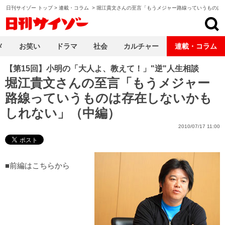
日刊サイゾー トップ
>
連載・コラム
>
堀江貴文さんの至言「もうメジャー路線っていうものは
日刊サイゾー
メ
お笑い
ドラマ
社会
カルチャー
連載・コラム
【第15回】小明の「大人よ、教えて！」"逆"人生相談
堀江貴文さんの至言「もうメジャー
路線っていうものは存在しないかも
しれない」（中編）
2010/07/17 11:00
■
前編はこちらから