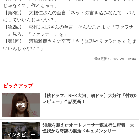
じゃなくて、作れちゃう」
【第3回】
大根仁さんの至言「ネットの書き込みなんて、バカ
にしていいんじゃない？」
【第2回】
杉作J太郎さんの至言「そんなことより『ファフナ
ー』見ろ、『ファフナー』を」
【第1回】
河原雅彦さんの至言「もう無理やりヤラれちゃえば
いいんじゃない？」
最終更新：
2018/12/19 15:04
ピックアップ
【秋ドラマ、NHK大河、朝ドラ】大好評「忖度0
レビュー」全話更新！
特集
50歳を迎えたオートレーサー森且行に密着 大
怪我から奇跡の復活ドキュメンタリー
インタビュー