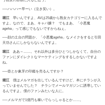
──ハハハー早ーい（泣き笑い）。
堀江
早いんですよ、AVは25歳から熟女カテゴリーに入るんで
すよ。なので、まあ、キャバ嬢？ でもまあ、「小悪魔
ageha」って感じでもないですからねぇ。
──顔の土台の問題か、「小悪魔ageha」なメイクをすると引田
天功さんにしかならないんですよ。
堀江
ああ～……。それ以外は多分ひとつしかなくて。自分の
ファンにダイレクトなマーケティングをするしかないですよ
ね。
──壺とか象牙の印鑑を売るんですか？
堀江
僕はメルマガを出しているんですけど、本にチラシが入
っていませんでした？ チラシでメールマガジンに誘導してい
るんですよ。僕のファンみたいな人に。
──メルマガで1億円も稼いでらっしゃるとか……。