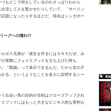
いつもどこで何をしているのかさっぱりわから
に出没して人を驚かせたりしていて、「サベリン
が話題になったりするほどだ。現在はシンガポー
リーグへの憧れ!?
ルボス兄弟が「彼女を作るにはＳＮＳだぜ」み
グが実際にフェイスブックを立ち上げた時も、
中』『既婚』って表示できるんだ。だから女の子
わかる」というようなことを友人に説明するシー
配
う出会い系の目的が当初はクローズアップされ
イスブックにはもっと大きなビジネス的な実利も