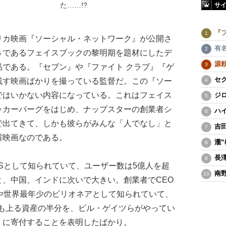
サ
た……!?
『
カ映画『ソーシャル・ネットワーク』が公開さ
有
Ｓであるフェイスブックの黎明期を題材にしたデ
源
である。『セブン』や『ファイト クラブ』『ゲ
セ
残す映画ばかりを撮っている監督だ。この『ソー
ではいかない内容になっている。これはフェイス
ジ
ッカーバーグをはじめ、ナップスターの創業者シ
ハ
で出てきて、しかも彼らがみんな「人でなし」と
吉
露映画なのである。
瀧
長
Sとして知られていて、ユーザー数は5億人を超
南
、中国、インドに次いで大きい。創業者でCEO
や世界最年少のビリオネアとして知られていて、
）にも上る資産の半分を、ビル・ゲイツらがやってい
」に寄付することを表明したばかり。