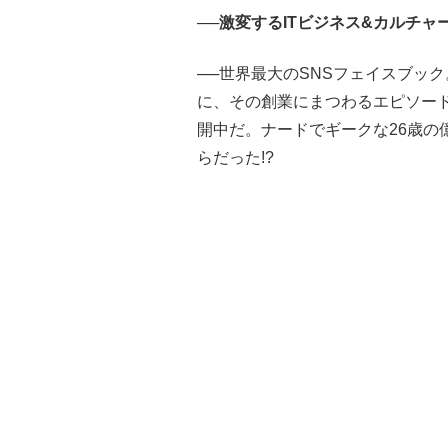
──激変するITビジネス&カルチャ
──世界最大のSNSフェイスブッ
に、その創業にまつわるエピソー
開中だ。ナードでギークな26歳の
らだった!?