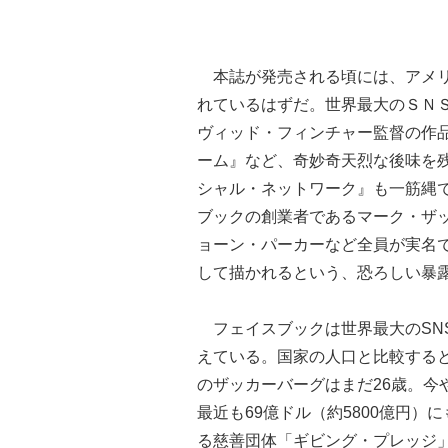
本誌が発売される頃には、アメリ
れているはずだ。世界最大のＳＮ
ヴィッド・フィンチャー監督の作品
ーム』など、奇妙奇天烈な後味を
シャル・ネットワーク』も一筋縄
ブックの創業者であるマーク・ザ
ョーン・パーカーなど全員が実名
して描かれるという、恐ろしい暴
フェイスブックは世界最大のSN
えている。国家の人口と比較すると
のザッカーバーグはまだ26歳。今
最近も69億ドル（約5800億円
る慈善団体「ギビング・プレッジ