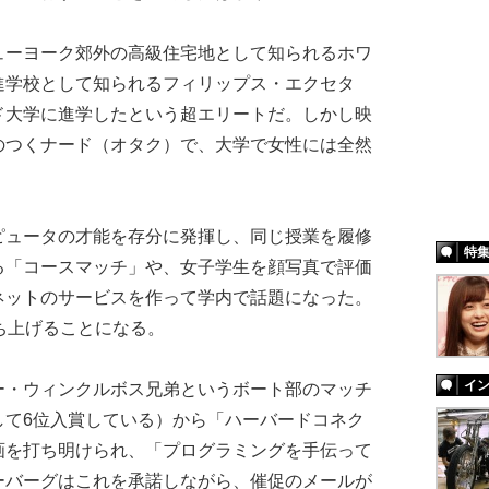
ーヨーク郊外の高級住宅地として知られるホワ
進学校として知られるフィリップス・エクセタ
ド大学に進学したという超エリートだ。しかし映
のつくナード（オタク）で、大学で女性には全然
ュータの才能を存分に発揮し、同じ授業を履修
特
る「コースマッチ」や、女子学生を顔写真で評価
ネットのサービスを作って学内で話題になった。
ち上げることになる。
イ
・ウィンクルボス兄弟というボート部のマッチ
して6位入賞している）から「ハーバードコネク
画を打ち明けられ、「プログラミングを手伝って
ーバーグはこれを承諾しながら、催促のメールが