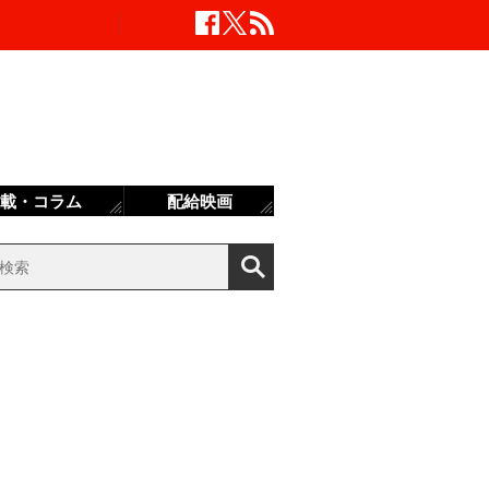
載・コラム
配給映画