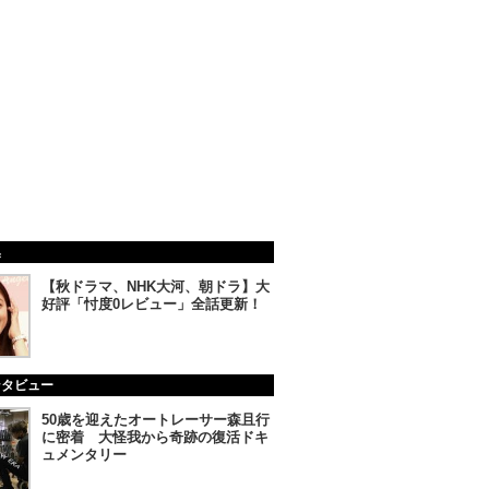
集
【秋ドラマ、NHK大河、朝ドラ】大
好評「忖度0レビュー」全話更新！
ンタビュー
50歳を迎えたオートレーサー森且行
に密着 大怪我から奇跡の復活ドキ
ュメンタリー