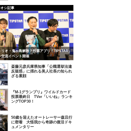
チオシ記事
リオ・鬼ヶ島解散？投票アプリ「TIPSTAR」
ン交流イベント開催
斎藤元彦兵庫県知事「公職選挙法違
反疑惑」に揺れる美人社長の知られ
ざる素顔
『M-1グランプリ』ワイルドカード
投票最終日 TVer「いいね」ランキ
ングTOP30！
50歳を迎えたオートレーサー森且行
に密着 大怪我から奇跡の復活ドキ
ュメンタリー