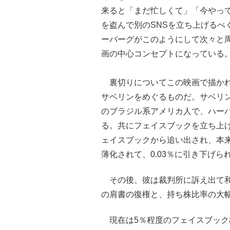
来ると「まだ忙しくて」「今やっ
を盗んで別のSNSを立ち上げるべ
ーバーグがこのようにして次々と
画の中心コンセプトになっている
裏切りについてこの映画で描かれ
サベリンをめぐるものだ。サベリン
のブラジル系アメリカ人で、ハー
る。共にフェイスブックを立ち上げ
ェイスブックから追い出され、本来
薄化されて、0.03％に引き下げら
その後、彼は裁判所に訴え出て和
の肩書の復権と、持ち株比率の大
現在は5％程度のフェイスブック