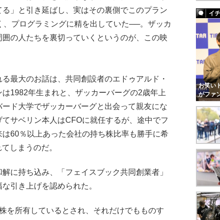
てる」と引き延ばし、実はその裏側でこのプラン
イ
く、プログラミングに精を出していた──。ザッカ
周囲の人たちを裏切っていくというのが、この映
。
る最大のお話は、共同創設者のエドゥアルド・
お笑いト
は1982年生まれと、ザッカーバーグの2歳年上
がファ
バード大学でザッカーバーグと出会って親友にな
てサベリン本人はCFOに就任するが、途中でフ
は60％以上あった会社の持ち株比率も勝手に希
れてしまうのだ。
解に持ち込み、「フェイスブック共同創業者」
幅な引き上げを認められた。
株を所有しているとされ、それだけでもものす