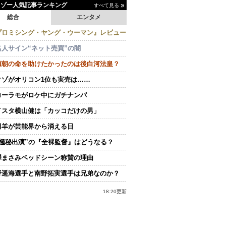
イゾー人気記事ランキング
すべて見る
総合
エンタメ
プロミシング・ヤング・ウーマン』レビュー
名人サイン“ネット売買”の闇
頼朝の命を助けたかったのは後白河法皇？
クゾがオリコン1位も実売は……
ローラモがロケ中にガチナンパ
イスタ横山健は「カッコだけの男」
田羊が芸能界から消える日
“極秘出演”の『全裸監督』はどうなる？
澤まさみベッドシーン称賛の理由
野遥海選手と南野拓実選手は兄弟なのか？
18:20更新