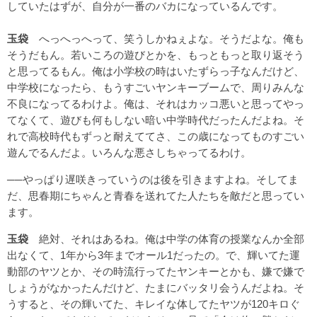
していたはずが、自分が一番のバカになっているんです。
玉袋
へっへっへって、笑うしかねぇよな。そうだよな。俺も
そうだもん。若いころの遊びとかを、もっともっと取り返そう
と思ってるもん。俺は小学校の時はいたずらっ子なんだけど、
中学校になったら、もうすごいヤンキーブームで、周りみんな
不良になってるわけよ。俺は、それはカッコ悪いと思ってやっ
てなくて、遊びも何もしない暗い中学時代だったんだよね。そ
れで高校時代もずっと耐えててさ、この歳になってものすごい
遊んでるんだよ。いろんな悪さしちゃってるわけ。
──やっぱり遅咲きっていうのは後を引きますよね。そしてま
だ、思春期にちゃんと青春を送れてた人たちを敵だと思ってい
ます。
玉袋
絶対、それはあるね。俺は中学の体育の授業なんか全部
出なくて、1年から3年までオール1だったの。で、輝いてた運
動部のヤツとか、その時流行ってたヤンキーとかも、嫌で嫌で
しょうがなかったんだけど、たまにバッタリ会うんだよね。そ
うすると、その輝いてた、キレイな体してたヤツが120キロぐ