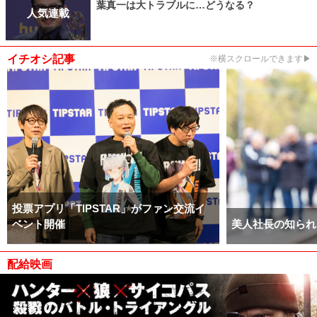
葉真一は大トラブルに…どうなる？
人気連載
イチオシ記事
※横スクロールできます▶
投票アプリ「TIPSTAR」がファン交流イ
ベント開催
美人社長の知られ
配給映画