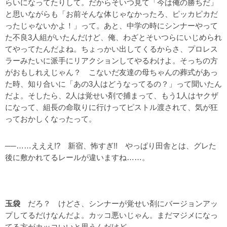
らいになってたりして。だからそいつ見て「今は俺の勝ちだ」
と思いながらも「お前そんな体じゃなかったろ、ピッカピカだ
ったじゃないかよ！」って。あと、中学の時にシンナーやって
た不良3人組がいたんだけど、俺、わざとそいつらにいじめられ
てやってたんだよね。ちょっかい出してくるからさ、プロレス
ラーみたいに派手にリアクションしてやるわけよ。そっちの方
がおもしれえじゃん？ こないだ友達の母ちゃんの葬式があっ
た時、知り合いに「あの3人はどうなってるの？」って聞いたん
だよ。そしたら、2人は覚せい剤で捕まって、もう1人はヤクザ
になって、組長の命取りに行けってピストル渡されて、気が狂
っておかしくなったって。
──……えええ!? 新宿、怖すぎ!! やっぱり田舎とは、グレた
後に敷かれてるレールが違いますね……。
玉袋
だろ？ けどさ、シンナーが覚せい剤にバージョンアッ
プしてるだけなんだよ。カッコ悪いじゃん。まだマジメになっ
てる方がカッコいいと思うんだけど。