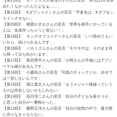
【第22回】
オアシズ大久保佳代子さんの至言「本当はOLを辞
めたくなかったんだよなぁ……」
【第21回】
Kダブシャインさんの至言「宇多丸は、Kダブをシ
ャインさせない」
【第20回】
楳図かずおさんの至言「世界を相手にやっている
人は、友達作っちゃうと危ない！」
【第19回】
キングオブコメディさんの至言「いつ辞めてもい
いから、続けられるんです」
【第18回】
バカリズムさんの至言「モヤモヤは、そのまま持
ち帰って立ち向かいます」
【第17回】
島田秀平さんの至言「小明さんの手相にはアブノ
ーマル線があるんです」
【第16回】
小森純さんの至言「写真のチェックとか、自分で
は一切しないんです」
【第15回】
堀江貴文さんの至言「もうメジャー路線っていう
ものは存在しないかもしれない」
【第14回】
稲川淳二さんの至言「自分の子どもを殺そうか、
と思った自分が一番怖かった」
【第13回】
蝶野正洋さんの至言「自分の役割の中で、最大限
に光らなきゃならない」