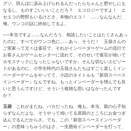
グソ。田んぼに汲み上げられるんだったらちゃんと肥やしにも
なるし、ものすごいいいことだろ？ エコロジーですよ！ エ
セエコの野郎もいるけどさ、本物のエコ！ ……なんなんだ、
俺。ウンコの話に終始してるよ。
──本当ですよ……なんだろう、相談したいことはたくさんあっ
たのに、すべてがウンコ色に……あっ、そうだ！ 玉袋さんの
ご実家って元々は雀荘で、それがインベーダーゲームの流行で
お客さんがゲームセンターに流れて、そのせいで雀荘が傾いて
ホモスナックになったじゃないですか。そんな切ないエピソー
ドがあるのに、小学生時代の玉袋さんたちはすごく楽しくイン
ベーダーゲームをやってて、小説のタイトルも『新宿スペース
インベーダー』なんですね。もっとインベーダーを憎んでも良
いと思うんですけど、そういう複雑な思いはなかったんです
か？
玉袋
これがまたね、バカだったね、俺も。本当、親の心子知
らずなんだよな。そうやって傾いてる原因のところにお金つぎ
込んでるんだからさ。でも、この『新宿スペースインベーダ
ー』の意味っちゅうのはさ、一生懸命インベーダーを打って、