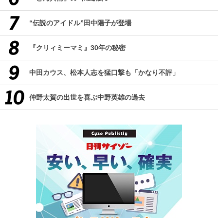
“伝説のアイドル”田中陽子が登場
『クリィミーマミ』30年の秘密
中田カウス、松本人志を猛口撃も「かなり不評」
仲野太賀の出世を喜ぶ中野英雄の過去