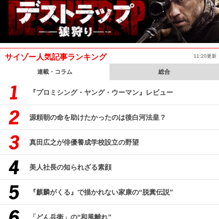
サイゾー人気記事ランキング
11:20更新
連載・コラム
総合
『プロミシング・ヤング・ウーマン』レビュー
源頼朝の命を助けたかったのは後白河法皇？
真田広之が俳優養成学校設立の野望
美人社長の知られざる素顔
『麒麟がくる』で描かれない家康の“脱糞伝説”
「どん兵衛」の“和風離れ”