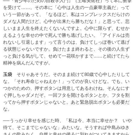
──『青少年のための自殺学入門』（土曜美術社）って本に衝撃
を受けて……。その本に「心中は人生の一点豪華主義だ」って
いう一節があって、「なるほど、私はコンプレックスだらけの
ダメな人間だけど、心中が出来たら勝ちだな！」と思って。悲
しいまま人生を終えたくないんですよ。心中に限らず、むせか
えるような幸せの中で死んで勝ち逃げしたい。「アイドルは売
れないし引退します」って言うのは、負けてしっぽ巻いて逃げ
る状態じゃないですか。負けたまま終わると、その後の人生ず
っと負ける気がして、せめて一花咲かすまで……と続けてたら
精神を病んだんですが。
玉袋
そりゃあそうだ。そのまま続けて80歳で心中したりして
な。「それ寿命じゃねえか！」ってのが良いけどな。でも、い
つかのための、押すボタンは用意してあるわけね。そんなにす
ぐ押しちゃダメだぞ。一回フタを開けるボタンとか、フタを割
ってから押すボタンじゃないと。あと緊急脱出ボタンも必要だ
な。
──うっかり幸せを感じた時、「私は今、本当に幸せか？ いや
待て、そこまでじゃないな」みたいな。そうすれば中島みゆき
さんの歌みたく、自然と幸せの後ろに別れがついてきますから