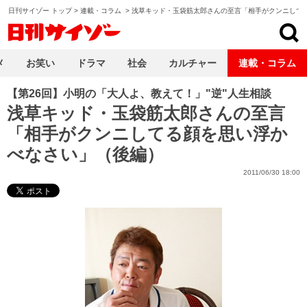
日刊サイゾー トップ
>
連載・コラム
>
浅草キッド・玉袋筋太郎さんの至言「相手がクンニして
日刊サイゾー
メ
お笑い
ドラマ
社会
カルチャー
連載・コラム
【第26回】小明の「大人よ、教えて！」"逆"人生相談
浅草キッド・玉袋筋太郎さんの至言
「相手がクンニしてる顔を思い浮か
べなさい」（後編）
2011/06/30 18:00