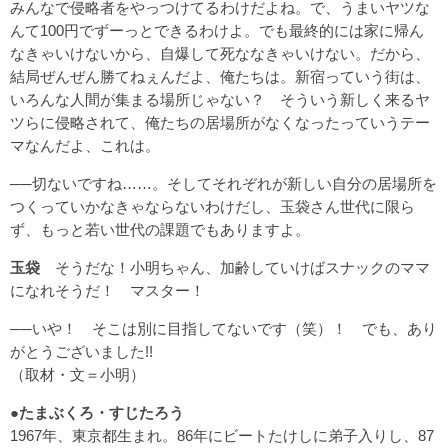
みんなで侵略者をやっつけてるわけだよね。で、うまいヤツな
んて100円でずーっとできるわけよ。でも最終的には家に帰ん
なきゃいけないから、自爆して死ななきゃいけない。だから、
結局ぜんぜん勝てねぇんだよ、俺たちは。新宿っていう街は、
いろんな人間が集まる場所じゃない？ そういう新しく来るヤ
ツらに侵略されて、俺たちの居場所がなくなったっていうテー
マなんだよ、これは。
──切ないですね……。そしてそれぞれが新しい自分の居場所を
つくっていかなきゃならないわけだし、玉袋さん世代に限ら
ず、もっと若い世代の課題でもありますよ。
玉袋
そうだな！小明ちゃん、加齢していけばスナックのママ
になれそうだ！ マスター！
──いや！ そこは別に目指してないです（笑）！ でも、あり
がとうございました!!
（取材・文＝小明）
●たまぶくろ・すじたろう
1967年、東京都生まれ。86年にビートたけしに弟子入りし、87