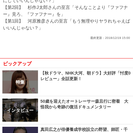
にしていいんじゃない？」
【第2回】
杉作J太郎さんの至言「そんなことより『ファフナ
ー』見ろ、『ファフナー』を」
【第1回】
河原雅彦さんの至言「もう無理やりヤラれちゃえば
いいんじゃない？」
最終更新：
2018/12/19 15:00
ピックアップ
【秋ドラマ、NHK大河、朝ドラ】大好評「忖度0
レビュー」全話更新！
特集
50歳を迎えたオートレーサー森且行に密着 大
怪我から奇跡の復活ドキュメンタリー
インタビュー
真田広之が俳優養成学校設立の野望、師匠・千