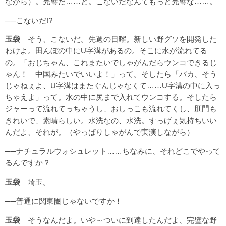
ながら）。完璧だ……と。こないだなんてもっと完璧な……。
──こないだ!?
玉袋
そう、こないだ。先週の日曜。新しい野グソを開発した
わけよ。田んぼの中にU字溝があるの。そこに水が流れてる
の。「おじちゃん、これまたいでしゃがんだらウンコできるじ
ゃん！ 中国みたいでいいよ！」って。そしたら「バカ、そう
じゃねぇよ、U字溝はまたぐんじゃなくて……U字溝の中に入っ
ちゃえよ」って。水の中に尻まで入れてウンコする。そしたら
ジャーって流れてっちゃうし、おしっこも流れてくし、肛門も
きれいで、素晴らしい。水洗なの、水洗。すっげぇ気持ちいい
んだよ、それが。（やっぱりしゃがんで実演しながら）
──ナチュラルウォシュレット……ちなみに、それどこでやって
るんですか？
玉袋
埼玉。
──普通に関東圏じゃないですか！
玉袋
そうなんだよ。いや～ついに到達したんだよ、完璧な野