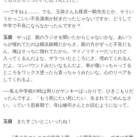
──ですねぇ……。でも、玉袋さんも梶原一騎先生とか、そうい
うかっこいい不良漫画が好きだったじゃないですか。どうして
中学で不良にならなかったんですか？
玉袋
やっぱ、殿のラジオを聞いたからじゃないかな。あいつ
らが憧れてたのは横浜銀蝿だからさ。殿の方がずっと不良だも
ん。俺はそっちに憧れてたから。マイノリティーだったけど、
入ってくるんだよな、ザラついたところにさ。埋めてくれるん
だよ。コンパウンドみたいなもんだよ。車が傷いっちゃってる
ところをワックス塗ったら直っちゃうみたいな。心のリペアを
してくれるよ。
──私も中学校の時は周りがヤンキーばっかりで、ひきこもりだ
ったんですよ。「もう死にたい死にたい、生まれてごめんなさ
い」っていう思春期で、寺山修司さんとか読むようになって。
玉袋
またすごいとこいったね！