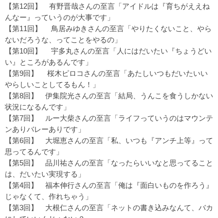
【第12回】
有野晋哉さんの至言「アイドルは『育ちがええね
んなー』っていうのが大事です」
【第11回】
鳥居みゆきさんの至言「やりたくないこと、やら
ないだろうな、ってことをやるの」
【第10回】
宇多丸さんの至言「人にはだいたい『ちょうどい
い』ところがあるんです」
【第9回】
桜木ピロコさんの至言「あたしいつもだいたいい
やらしいことしてるもん！」
【第8回】
伊集院光さんの至言「結局、うんこを食うしかない
状況になるんです」
【第7回】
ルー大柴さんの至言「ライフっていうのはマウンテ
ンありバレーありです」
【第6回】
大堀恵さんの至言「私、いつも『アンチ上等』って
思ってるんです」
【第5回】
品川祐さんの至言「なったらいいなと思ってること
は、だいたい実現する」
【第4回】
福本伸行さんの至言「俺は『面白いものを作ろう』
じゃなくて、作れちゃう」
【第3回】
大根仁さんの至言「ネットの書き込みなんて、バカ