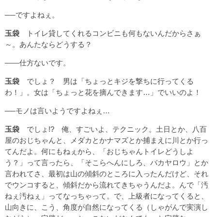
──ですよねぇ。
玉袋
トイレ貸してくれるコンビニも何もないんだからさぁ
～。あんたならどうする？
――仕方ないです。
玉袋
でしょ？ 男は「ちょっとキジを撃ちに行ってくる
わ！」。女は「ちょっと花を摘んできます…」でいいのよ！
──モノは言いようですよねぇ…
玉袋
でしょ!? 俺、すごいよ、テクニック。土日とか、八百
屋のおじちゃんと、メダカとかナマズとか捕まえに川とか行っ
てんだよ。何にもねぇから、「おじちゃんトイレどうしよ
う？」って言ったら、「そこらへんにしろ、バカヤロウ」とか
言われてさ、最初は山の傾斜のところに入ったんだけど、それ
でウンコすると、傾斜だから流れてきちゃうんだよ。んで「汚
ねぇ汚ねぇ」ってなっちゃって。で、上級者になってくると、
山向きに、こう、角度が自然になってくる（しゃがんで実演し