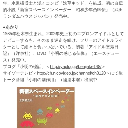
年、水道橋博士と漫才コンビ「浅草キッド」を結成。初の自伝
的小説『新宿スペースインベーダー 昭和少年凸凹伝』（武田
ランダムハウスジャパン）発売中。
●あかり
1985年栃木県生まれ。2002年史上初のエプロンアイドルとして
デビューするも、そのまま迷走を続け、フリーのアイドルライ
ターとして細々と食いつないでいる。初著『アイドル墜落日
記』（洋泉社）、DVD『小明の感じる仏像』（エースデュー
ス）発売中。
ブログ「小明の秘話」＜
http://yaplog.jp/benijake148/
＞
サイゾーテレビ＜
http://ch.nicovideo.jp/channel/ch3120
＞にて生
トーク番組『小明の副作用』（隔週木曜）出演中