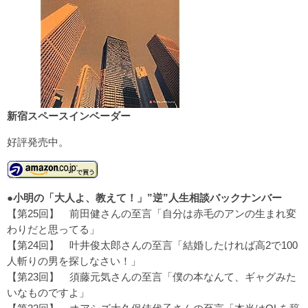
新宿スペースインベーダー
好評発売中。
●
小明の「大人よ、教えて！」”逆”人生相談バックナンバー
【第25回】
前田健さんの至言「自分は赤毛のアンの生まれ変
わりだと思ってる」
【第24回】
叶井俊太郎さんの至言「結婚したければ高2で100
人斬りの男を探しなさい！」
【第23回】
須藤元気さんの至言「僕の本なんて、ギャグみた
いなものですよ」