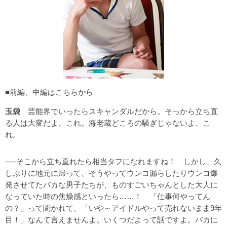
■
前編
、
中編
はこちらから
玉袋
芸能界でいったらスキャンダルだから。そっから立ち直
る人は大変だよ、これ。海老蔵どころの騒ぎじゃないよ、こ
れ。
──そこから立ち直れたら相当タフになれますね！ しかし、久
しぶりに地元に帰って、そうやってウンコ漏らしたりウンコ爆
発させてたバカな男子たちが、ものすごいちゃんとした大人に
なっていた時の焦燥感といったら……！ 「仕事何やってん
の？」って聞かれて、「いや～アイドルやって売れないまま9年
目！」なんて言えませんよ。いくつだよって話ですよ。バカに