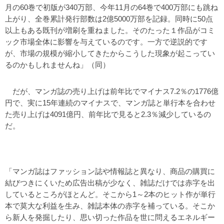
月の60巻で初版が340万部、今年11月の64巻で400万部にも跳ね
上がり、全巻累計発行部数は2億5000万部を記録。同時に50点
以上もある既刊が増刷を重ねました。そのたった１作品がコミ
ック市場全体に影響を与えているのです。一方で逆説的です
が、市場の規模が縮小してきたからこうした現象が起こってい
るのかもしれませんね」（同）
だが、マンガ誌の売り上げは前年比でマイナス7.2％の1776億
円で、実に15年連続のマイナスで、マンガ誌と単行本を合わせ
た売り上げは4091億円、前年比で見ると2.3％減少しているの
だ。
「マンガ誌はファッション誌や情報誌と異なり、商品の購買に
結びつきにくいため広告出稿が少なく、雑誌だけでは赤字を出
しているところがほとんど。そこから1～2本のヒット作が単行
本で莫大な利益を生み、雑誌本体の赤字を補っている。そこか
ら新人を発掘したり、思い切った作品を世に問えるエネルギー