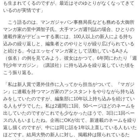
も生まれてくるのですが、最近はそのゆとりがなくなってきて
いるのが実情です」
こう語るのは、マンガジャパン事務局長なども務める大御所
マンガ家の里中満智子氏。大手マンガ週刊誌の場合、ひとりの
連載作家がデビューする裏には、100人以上の新人による持ち
込みの繰り返しと、編集者とのやりとりが繰り広げられている
と続ける。今はエッセイマンガ家として活動しているAさん
（仮名）の例を見てみよう。彼女はかつて、6年間にわたり「週
刊少年マガジン」（講談社）に持ち込みを繰り返していた頃を
こう振り返る。
「私は新人賞で選外佳作に入ってから担当がついて、『マガジ
ン』に連載を持つマンガ家のアシスタントをやりながら持ち込
みをしていたのですが、編集部に10年以上持ち込みを続けてい
る人もザラでした。私は2週間に1回、50ページほどのネームを
出していたのですがこれでも少なかったほうで、3日に1回ペー
スの人もいましたね。企画にOKが出て、新連載のネームを繰り
返し描くのですが、中には同じ話を1年以上直している人もいた
ほどです。結局大勢の新人に対し、掲載枠は限られているた