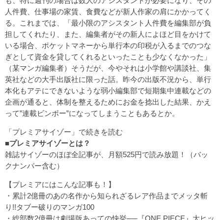
も、特に週刊の場合は数人のアシスタントが必要になり、その
人件費、仕事場の家賃、食費などが新人作家の肩にかかってく
る。これまでは、「最小限のアシスタント人件費を編集部が負
担してくれたり、また、編集者がその新人によほど目をかけて
いる場合、ポケットマネーから単行本の印税が入るまでのつな
ぎとして資金を貸してくれるといったことも少なくなかった」
（某マンガ編集者）そうだが、今やそれは小学館や講談社、集
英社などの大手出版社に限った話。昨今の出版不況から、単行
本化もアテにできないような弱小編集部で短期集中連載などの
企画が通ると、体制を整えるためにお金を捻出した結果、かえ
って”連載ビンボー”になってしまうこともあるとか。
「プレミアサイゾー」で続きを読む
■プレミアサイゾーとは？
雑誌サイゾーのほぼ全記事が、月額525円で読み放題！（バッ
クナンバー含む）
【プレミアにはこんな記事も！】
・
累計2億冊のあの名作から知られざるレア作品までメッタ斬
り!!タブー破りのマンガ100
・
総部数2億冊は劇場版あっての快挙──『ONE PIECE』大ヒッ