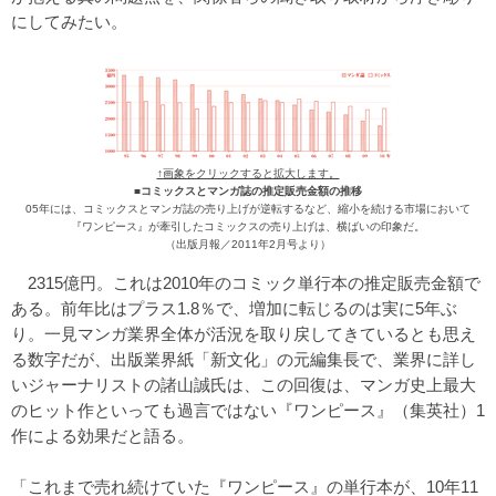
にしてみたい。
↑画象をクリックすると拡大します。
■コミックスとマンガ誌の推定販売金額の推移
05年には、コミックスとマンガ誌の売り上げが逆転するなど、縮小を続ける市場において
『ワンピース』が牽引したコミックスの売り上げは、横ばいの印象だ。
（出版月報／2011年2月号より）
2315億円。これは2010年のコミック単行本の推定販売金額で
ある。前年比はプラス1.8％で、増加に転じるのは実に5年ぶ
り。一見マンガ業界全体が活況を取り戻してきているとも思え
る数字だが、出版業界紙「新文化」の元編集長で、業界に詳し
いジャーナリストの諸山誠氏は、この回復は、マンガ史上最大
のヒット作といっても過言ではない『ワンピース』（集英社）1
作による効果だと語る。
「これまで売れ続けていた『ワンピース』の単行本が、10年11