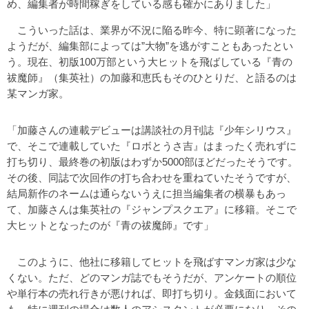
め、編集者が時間稼ぎをしている感も確かにありました」
こういった話は、業界が不況に陥る昨今、特に顕著になった
ようだが、編集部によっては”大物”を逃がすこともあったとい
う。現在、初版100万部という大ヒットを飛ばしている『青の
祓魔師』（集英社）の加藤和恵氏もそのひとりだ、と語るのは
某マンガ家。
「加藤さんの連載デビューは講談社の月刊誌『少年シリウス』
で、そこで連載していた『ロボとうさ吉』はまったく売れずに
打ち切り、最終巻の初版はわずか5000部ほどだったそうです。
その後、同誌で次回作の打ち合わせを重ねていたそうですが、
結局新作のネームは通らないうえに担当編集者の横暴もあっ
て、加藤さんは集英社の『ジャンプスクエア』に移籍。そこで
大ヒットとなったのが『青の祓魔師』です」
このように、他社に移籍してヒットを飛ばすマンガ家は少な
くない。ただ、どのマンガ誌でもそうだが、アンケートの順位
や単行本の売れ行きが悪ければ、即打ち切り。金銭面において