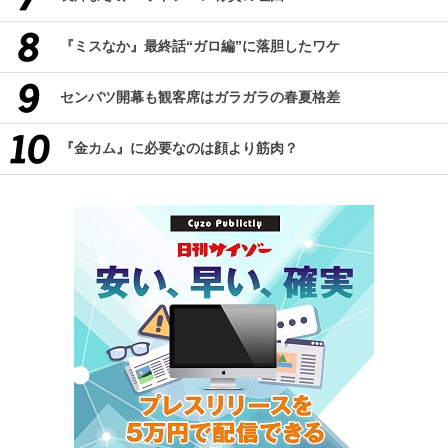
『ミスなか』最終話“ガロ編”に落胆したワケ
センバツ開幕も観客席はガラガラの春夏格差
『金カム』に必要なのは顔より筋肉？