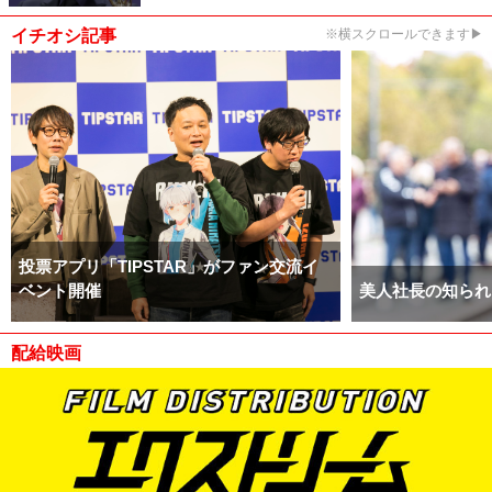
イチオシ記事
※横スクロールできます▶
投票アプリ「TIPSTAR」がファン交流イ
ベント開催
美人社長の知られ
配給映画