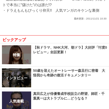
トで本当に”儲けた”のは誰だ!?
・
ドラえもんもびっくり仰天!! 人気マンガのキケンな裏側
最終更新：
2011/11/21 10:30
ピックアップ
【秋ドラマ、NHK大河、朝ドラ】大好評「忖度0
レビュー」全話更新！
特集
50歳を迎えたオートレーサー森且行に密着 大
怪我から奇跡の復活ドキュメンタリー
インタビュー
真田広之が俳優養成学校設立の野望、師匠・千
葉真一は大トラブルに…どうなる？
人気連載