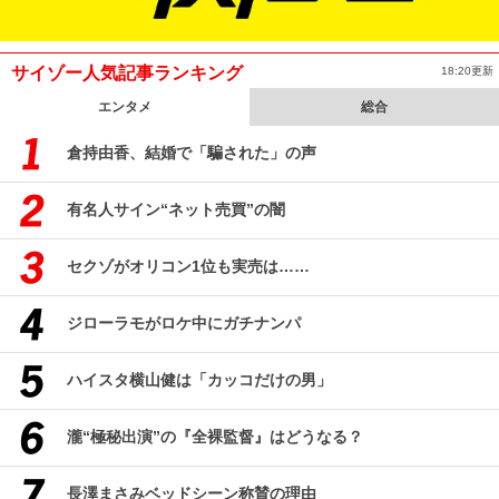
サイゾー人気記事ランキング
18:20更新
エンタメ
総合
倉持由香、結婚で「騙された」の声
有名人サイン“ネット売買”の闇
セクゾがオリコン1位も実売は……
ジローラモがロケ中にガチナンパ
ハイスタ横山健は「カッコだけの男」
瀧“極秘出演”の『全裸監督』はどうなる？
長澤まさみベッドシーン称賛の理由