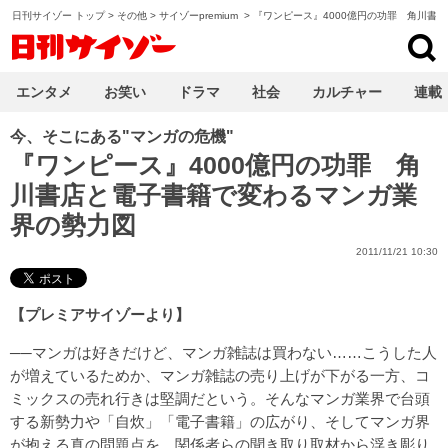
日刊サイゾー トップ
>
その他
>
サイゾーpremium
>
『ワンピース』4000億円の功罪 角川書
日刊サイゾー
エンタメ
お笑い
ドラマ
社会
カルチャー
連載
今、そこにある"マンガの危機"
『ワンピース』4000億円の功罪 角
川書店と電子書籍で変わるマンガ業
界の勢力図
2011/11/21 10:30
【プレミアサイゾーより】
──マンガは好きだけど、マンガ雑誌は買わない……こうした人
が増えているためか、マンガ雑誌の売り上げが下がる一方、コ
ミックスの売れ行きは堅調だという。そんなマンガ業界で台頭
する新勢力や「自炊」「電子書籍」の広がり、そしてマンガ界
が抱える真の問題点を、関係者らの聞き取り取材から浮き彫り