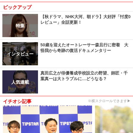
ピックアップ
【秋ドラマ、NHK大河、朝ドラ】大好評「忖度0
レビュー」全話更新！
特集
50歳を迎えたオートレーサー森且行に密着 大
怪我から奇跡の復活ドキュメンタリー
インタビュー
真田広之が俳優養成学校設立の野望、師匠・千
葉真一は大トラブルに…どうなる？
人気連載
イチオシ記事
※横スクロールできます▶