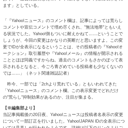
ます」としている。
「『Yahoo!ニュース』のコメント欄は、記事によっては荒らし
コメントや宣伝コメントで埋め尽くされ、”無法地帯”ともいえ
る状況でした。Yahoo!側もついに耐えかねて……ということで
しょうが、今回の変更はかなりの英断だと思いますよ。この変
更でIDが全表示になるということは、その投稿者の『Yahoo!オ
ークション』取引履歴や『Yahoo!メール』の情報が開示される
こととほぼ同義ですからね。過去のコメントもさかのぼって表
示されるとなると、今ごろ青ざめている投稿者も少なくないの
では……」（ネット関連雑誌記者）
昨今、一部では「2chより荒れている」ともいわれてきた
「Yahoo!ニュース」のコメント欄。この表示変更でどれだけ
の”荒らし”抑制効果があるのか、注目が集まる。
【※編集部より】
当記事掲載後の20日夜、Yahoo!ニュースは投稿者名表示の変更
について一部訂正を行いました。Yahoo!JAPAN IDの全表示につ
いては見直しが行われたようです。詳細は以下のリンクよりご