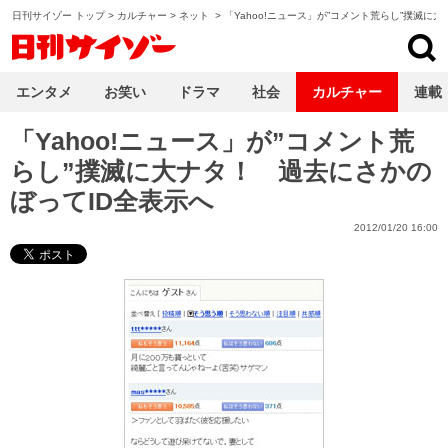
日刊サイゾー トップ
>
カルチャー
>
ネット
>
「Yahoo!ニュース」が”コメント荒らし”撲滅に
日刊サイゾー
エンタメ
お笑い
ドラマ
社会
カルチャー
連載
「Yahoo!ニュース」が”コメント荒
らし”撲滅に大ナタ！ 過去にさかの
ぼってID全表示へ
2012/01/20 16:00