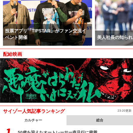
投票アプリ「TIPSTAR」がファン交流イ
ベント開催
美人社長の知られ
配給映画
サイゾー人気記事ランキング
23:20更新
カルチャー
総合
50歳を迎えたオートレーサー森且行に密着