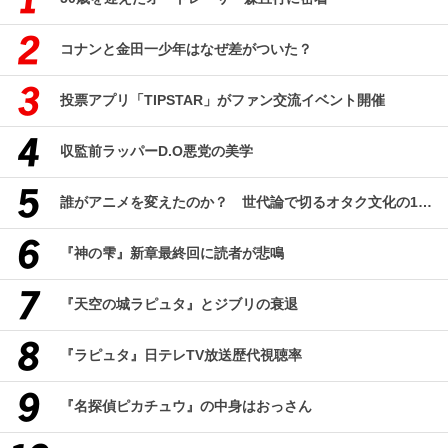
コナンと金田一少年はなぜ差がついた？
投票アプリ「TIPSTAR」がファン交流イベント開催
収監前ラッパーD.O悪党の美学
誰がアニメを変えたのか？ 世代論で切るオタク文化の10年、そして50年
『神の雫』新章最終回に読者が悲鳴
『天空の城ラピュタ』とジブリの衰退
『ラピュタ』日テレTV放送歴代視聴率
『名探偵ピカチュウ』の中身はおっさん