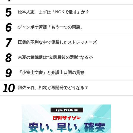
松本人志 まずは「NGKで漫才」か？
ジャンポケ斉藤「もう一つの問題」
圧倒的不利な中で優勝したストレッチーズ
来夏の衆院選は”立民最後の選挙”なるか
「小室圭文書」と弁護士口調の貫禄
阿佐ヶ谷、相次ぐ再開発でどうなる？