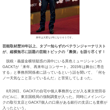
来年は大変な1年になりそうです。
芸能取材歴30年以上、タブー知らずのベテランジャーナリスト
が、縦横無尽に話題の芸能トピックの「裏側」を語り尽くす！
脱税・義援金横領疑惑の渦中にいる異色ミュージシャンの
GACKTが「来年、再来年はコンサート。2015年は舞台に専念
する」と事務所関係者に語っているという話を聞いて、「何を
ノー天気なこと言っているんだ」と苦笑してしまった。
8月28日、GACKTの自宅や個人事務所などが入る東京世田谷
のビルに、東京国税局の強制調査が入った。同時にメインバン
クの取引支店とGACKT個人の口座がある銀行の支店にも査察が
入ったという。