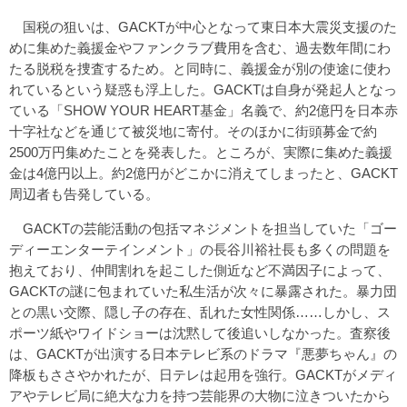
国税の狙いは、GACKTが中心となって東日本大震災支援のた
めに集めた義援金やファンクラブ費用を含む、過去数年間にわ
たる脱税を捜査するため。と同時に、義援金が別の使途に使わ
れているという疑惑も浮上した。GACKTは自身が発起人となっ
ている「SHOW YOUR HEART基金」名義で、約2億円を日本赤
十字社などを通じて被災地に寄付。そのほかに街頭募金で約
2500万円集めたことを発表した。ところが、実際に集めた義援
金は4億円以上。約2億円がどこかに消えてしまったと、GACKT
周辺者も告発している。
GACKTの芸能活動の包括マネジメントを担当していた「ゴー
ディーエンターテインメント」の長谷川裕社長も多くの問題を
抱えており、仲間割れを起こした側近など不満因子によって、
GACKTの謎に包まれていた私生活が次々に暴露された。暴力団
との黒い交際、隠し子の存在、乱れた女性関係……しかし、ス
ポーツ紙やワイドショーは沈黙して後追いしなかった。査察後
は、GACKTが出演する日本テレビ系のドラマ『悪夢ちゃん』の
降板もささやかれたが、日テレは起用を強行。GACKTがメディ
アやテレビ局に絶大な力を持つ芸能界の大物に泣きついたから