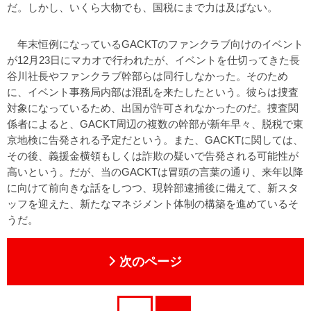
だ。しかし、いくら大物でも、国税にまで力は及ばない。
年末恒例になっているGACKTのファンクラブ向けのイベント
が12月23日にマカオで行われたが、イベントを仕切ってきた長
谷川社長やファンクラブ幹部らは同行しなかった。そのため
に、イベント事務局内部は混乱を来たしたという。彼らは捜査
対象になっているため、出国が許可されなかったのだ。捜査関
係者によると、GACKT周辺の複数の幹部が新年早々、脱税で東
京地検に告発される予定だという。また、GACKTに関しては、
その後、義援金横領もしくは詐欺の疑いで告発される可能性が
高いという。だが、当のGACKTは冒頭の言葉の通り、来年以降
に向けて前向きな話をしつつ、現幹部逮捕後に備えて、新スタ
ッフを迎えた、新たなマネジメント体制の構築を進めているそ
うだ。
次のページ