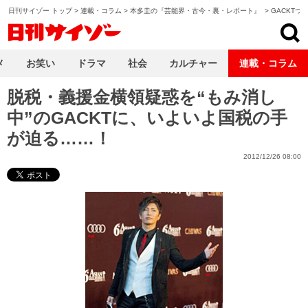
日刊サイゾー トップ
>
連載・コラム
>
本多圭の『芸能界・古今・裏・レポート』
>
GACKTつ
日刊サイゾー
メ
お笑い
ドラマ
社会
カルチャー
連載・コラム
脱税・義援金横領疑惑を“もみ消し
中”のGACKTに、いよいよ国税の手
が迫る……！
2012/12/26 08:00