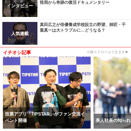
怪我から奇跡の復活ドキュメンタリー
インタビュー
真田広之が俳優養成学校設立の野望、師匠・千
葉真一は大トラブルに…どうなる？
人気連載
イチオシ記事
※横スクロールできます▶
投票アプリ「TIPSTAR」がファン交流イ
ベント開催
美人社長の知られ