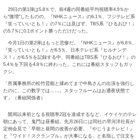
29日の第1弾は5.8％で、前4週の同番組平均視聴率4.9％か
ら“微増”したものの、『NHKニュース』の6.1％、フジテレビ系
『笑っていいとも！』の7％には及ばず。TBS系『ひるおび！』
の5.7％に0.1ポイント勝っただけだった。
今月1日の第2弾はもっと悲惨だ。『NHKニュース』が6.8％、
『笑っていいとも！』が6.5％、日本テレビ系『ヒルナンデ
ス！』が6.5％を記録する中、同番組はTBS系『ひるおび！』の
5.4％を下回る4.8％に終わった。これには番組スタッフもガッ
クシ。
「所属事務所の松竹芸能と揉めてまで中島さんの出演を強行し
たのに、この数字では……。スタッフルームはお通夜状態で
す」（番組関係者）
開局以来初となる視聴率2冠を達成するなど、イケイケのテレ
朝にあって、鬼門は昼番組。先月26日には同社の早河洋社長が
定例会見で「早朝と昼間の改善が必要。『やじうまテレビ！』
と『ワイド！スクランブル』が大事になる」と名指しで注文を