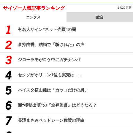
サイゾー人気記事ランキング
14:20更新
エンタメ
総合
有名人サイン“ネット売買”の闇
倉持由香、結婚で「騙された」の声
ジローラモがロケ中にガチナンパ
セクゾがオリコン1位も実売は……
ハイスタ横山健は「カッコだけの男」
瀧“極秘出演”の『全裸監督』はどうなる？
長澤まさみベッドシーン称賛の理由