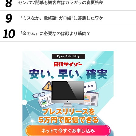
センバツ開幕も観客席はガラガラの春夏格差
『ミスなか』最終話“ガロ編”に落胆したワケ
『金カム』に必要なのは顔より筋肉？