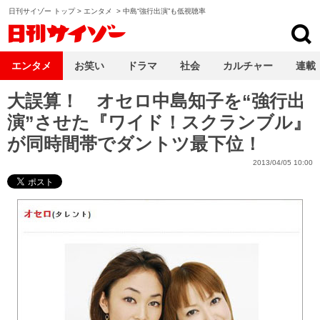
日刊サイゾー トップ
>
エンタメ
>
中島“強行出演”も低視聴率
日刊サイゾー
エンタメ
お笑い
ドラマ
社会
カルチャー
連載
大誤算！ オセロ中島知子を“強行出
演”させた『ワイド！スクランブル』
が同時間帯でダントツ最下位！
2013/04/05 10:00