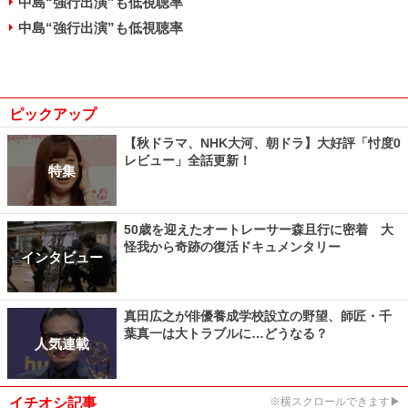
中島“強行出演”も低視聴率
中島“強行出演”も低視聴率
ピックアップ
【秋ドラマ、NHK大河、朝ドラ】大好評「忖度0
レビュー」全話更新！
特集
50歳を迎えたオートレーサー森且行に密着 大
怪我から奇跡の復活ドキュメンタリー
インタビュー
真田広之が俳優養成学校設立の野望、師匠・千
葉真一は大トラブルに…どうなる？
人気連載
イチオシ記事
※横スクロールできます▶