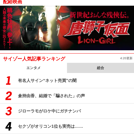
配給映画
サイゾー人気記事ランキング
4:20更新
エンタメ
総合
有名人サイン“ネット売買”の闇
倉持由香、結婚で「騙された」の声
ジローラモがロケ中にガチナンパ
セクゾがオリコン1位も実売は……