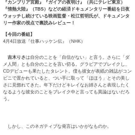
『カンブリア宮殿』『ガイアの夜明け』（共にテレビ東京）
『情熱大陸』（TBS）などの経済ドキュメンタリー番組を日夜
ウォッチし続けている映画監督・松江哲明氏が、ドキュメンタ
リー作家の視点で裏読みレビュー！
【今回の番組】
4月4日放送『仕事ハッケン伝』（NHK）
吉木りさ
は自分のことを「自信がない」と言う。さらに「ダ
メ人間」とも自分のことを言い切る。グラビアでブレイクし、
CDデビューも果たしたタレント。僕も彼女が表紙の雑誌がコン
ビニで置かれていると、つい手に取って「ほほう」とその美し
さに見惚れてきた。年下だけどキレイなお姉さんと表現したく
なるような彼女のことをブレイク中と言っても異論はないだろ
う。
しかし、このネガティブな発言はいかがなものか。