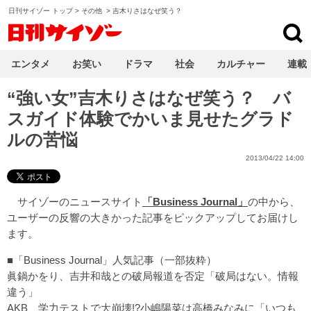
日刊サイゾー トップ
>
その他
>
吉木りさはなぜ笑う？
日刊サイゾー
エンタメ
お笑い
ドラマ
社会
カルチャー
連載
“強い女”吉木りさはなぜ笑う？ バ
スガイド体験でかいま見せたグラド
ルの苦悩
2013/04/22 14:00
サイゾーのニュースサイト
「Business Journal」
の中から、
ユーザーの反響の大きかった記事をピックアップしてお届けし
ます。
■「Business Journal」人気記事（一部抜粋）
眞鍋かをり、吉井和哉との破局報道を否定「破局はない。情報
違う」
AKB、学力テストで大崩壊!?小嶋陽菜は高橋みなみに「いつも