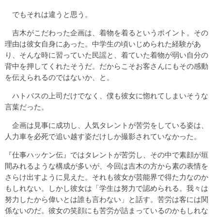
でもそれは違うと思う。
吉木がこだわった企画は、着物を着るというポイント。その
理由は彼女自身にあった。中学生の頃いじめられた経験があ
り、そんな時に習っていた民謡と、着ていた着物が弱い自分の
背中を押してくれたそうだ。だからこそお客さんにもその感動
を伝えられるのではないか、と。
ハトバスの上司だけでなく、僕も彼女に惚れてしまいそうな
言葉だった。
企画は見事に成功し、人気タレントが苦労をしている姿は、
人力車を必死で追い越す姿だけしか撮影されていなかった。
『仕事ハッケン伝』ではタレントが苦労し、その中で素顔が垣
間みれるような構成が多いが、今回は吉木の方から素の表情を
さらけ出すように見えた。それも彼女が芸能界で得た力なのか
もしれない。しかし彼女は「学生は努力で認められる。我々は
努力したから偉いとは誰も言わない」と話す。苦労は客には関
係ないのだ。彼女の笑顔にも苦労が詰まっているのかもしれな