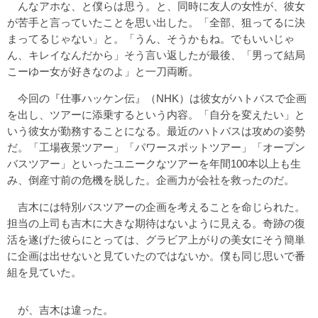
んなアホな、と僕らは思う。と、同時に友人の女性が、彼女
が苦手と言っていたことを思い出した。「全部、狙ってるに決
まってるじゃない」と。「うん、そうかもね。でもいいじゃ
ん、キレイなんだから」そう言い返したが最後、「男って結局
こーゆー女が好きなのよ」と一刀両断。
今回の『仕事ハッケン伝』（NHK）は彼女がハトバスで企画
を出し、ツアーに添乗するという内容。「自分を変えたい」と
いう彼女が勤務することになる。最近のハトバスは攻めの姿勢
だ。「工場夜景ツアー」「パワースポットツアー」「オープン
バスツアー」といったユニークなツアーを年間100本以上も生
み、倒産寸前の危機を脱した。企画力が会社を救ったのだ。
吉木には特別バスツアーの企画を考えることを命じられた。
担当の上司も吉木に大きな期待はないように見える。奇跡の復
活を遂げた彼らにとっては、グラビア上がりの美女にそう簡単
に企画は出せないと見ていたのではないか。僕も同じ思いで番
組を見ていた。
が、吉木は違った。