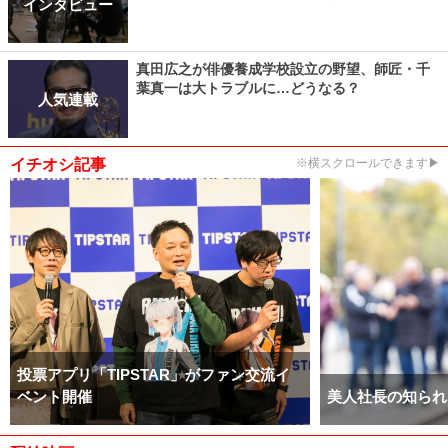
インタビュー
真田広之が俳優養成学校設立の野望、師匠・千
葉真一は大トラブルに…どうなる？
人気連載
イチオシ記事
※横スクロールできます▶
投票アプリ「TIPSTAR」がファン交流イ
ベント開催
美人社長の知られ