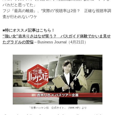
バカだと思ってた」
フジ『最高の離婚』、“実際の”視聴率は2倍？ 正確な視聴率調
査が行われないワケ
■特にオススメ記事はこちら！
“強い女”吉木りさはなぜ笑う？ バスガイド体験でかいま見せ
たグラドルの苦悩
– Business Journal（4月21日）
「仕事ハッケン伝 公式サイト」（NHK HP）より