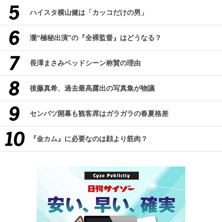
ハイスタ横山健は「カッコだけの男」
瀧“極秘出演”の『全裸監督』はどうなる？
長澤まさみベッドシーン称賛の理由
後藤真希、過去最高露出の写真集が物議
センバツ開幕も観客席はガラガラの春夏格差
『金カム』に必要なのは顔より筋肉？