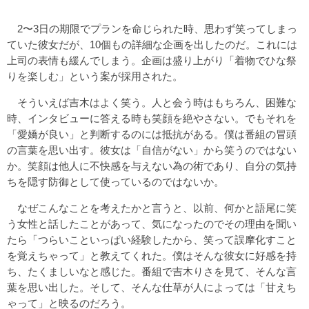
2〜3日の期限でプランを命じられた時、思わず笑ってしまっ
ていた彼女だが、10個もの詳細な企画を出したのだ。これには
上司の表情も緩んでしまう。企画は盛り上がり「着物でひな祭
りを楽しむ」という案が採用された。
そういえば吉木はよく笑う。人と会う時はもちろん、困難な
時、インタビューに答える時も笑顔を絶やさない。でもそれを
「愛嬌が良い」と判断するのには抵抗がある。僕は番組の冒頭
の言葉を思い出す。彼女は「自信がない」から笑うのではない
か。笑顔は他人に不快感を与えない為の術であり、自分の気持
ちを隠す防御として使っているのではないか。
なぜこんなことを考えたかと言うと、以前、何かと語尾に笑
う女性と話したことがあって、気になったのでその理由を聞い
たら「つらいこといっぱい経験したから、笑って誤摩化すこと
を覚えちゃって」と教えてくれた。僕はそんな彼女に好感を持
ち、たくましいなと感じた。番組で吉木りさを見て、そんな言
葉を思い出した。そして、そんな仕草が人によっては「甘えち
ゃって」と映るのだろう。