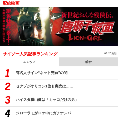
配給映画
サイゾー人気記事ランキング
03:20更新
エンタメ
総合
有名人サイン“ネット売買”の闇
セクゾがオリコン1位も実売は……
ハイスタ横山健は「カッコだけの男」
ジローラモがロケ中にガチナンパ