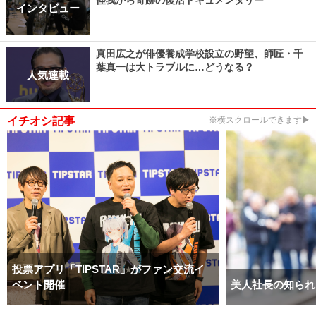
インタビュー
真田広之が俳優養成学校設立の野望、師匠・千
葉真一は大トラブルに…どうなる？
人気連載
イチオシ記事
※横スクロールできます▶
投票アプリ「TIPSTAR」がファン交流イ
ベント開催
美人社長の知られ