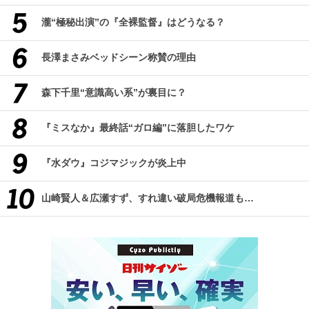
瀧“極秘出演”の『全裸監督』はどうなる？
長澤まさみベッドシーン称賛の理由
森下千里“意識高い系”が裏目に？
『ミスなか』最終話“ガロ編”に落胆したワケ
『水ダウ』コジマジックが炎上中
山崎賢人＆広瀬すず、すれ違い破局危機報道も…