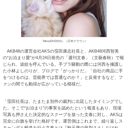
「Mine(DVD付A)」（日本クラウン）
AKB48の運営会社AKSの窪田康志社長と、AKB48河西智美
の“お泊まり愛”が4月24日発売の「週刊文春」（文藝春秋）で報
じられ、波紋を呼んでいる。手ブラ騒動の際には河西を擁護し
た小林よしのりが、ブログで「がっかりだ」「自社の商品に手
をつけるのは、芸能界では普通なのか？」と反発するなど、フ
ァンの間でも動揺が広がっている模様だ。
「窪田社長は、たまたま別件の裁判に出廷したタイミングでし
た。そこで“お泊まり”の事実を認めたという報道もあり、現場
写真も押さえた決定的なスクープを放った文春に対し、AKSは
完全に白旗を挙げた格好です。運営側はこれまで、繰り返しス
キャンダル報道を行う文春とは『秋元康の批判さえしなけれ