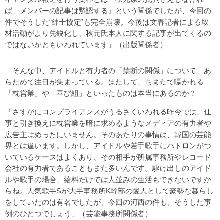
ば、メンバーの記事は黙認する』という関係でしたが、今回の
件でそうした“紳士協定”も完全崩壊。今後は文春記者による取
材活動がより先鋭化し、秋元氏本人に関する記事が出てくるの
ではないかともいわれています」（出版関係者）
そんな中、アイドルと有力者の「禁断の関係」について、あ
らためて注目が集まっている。はたして、ちまたで囁かれる
「枕営業」や「喜び組」といったものは本当にあるのか？
「さすがにコンプライアンスがうるさくいわれる昨今では、仕
事と引き換えに枕営業を暗に求めるようなメディアの有力者や
広告主はめったにいません。そのあたりの事情は、韓国の芸能
界とは違います。しかし、アイドルや若手歌手にパトロンがつ
いているケースはよくあり、その相手が所属事務所やレコード
会社の有力者であることもまた多いんです。駆け出しのアイド
ルや歌手の場合、給料だけでは人並みの生活もできないですか
らね。人気歌手Sが大手事務所K幹部の愛人として豪勢な暮らし
をしていたのは有名でしたが、今回の河西の件も、そうした事
例のひとつでしょう」（芸能事務所関係者）