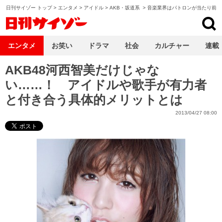
日刊サイゾー トップ
>
エンタメ
>
アイドル
>
AKB・坂道系
>
音楽業界はパトロンが当たり前？
日刊サイゾー
エンタメ
お笑い
ドラマ
社会
カルチャー
連載
AKB48河西智美だけじゃな
い……！ アイドルや歌手が有力者
と付き合う具体的メリットとは
2013/04/27 08:00