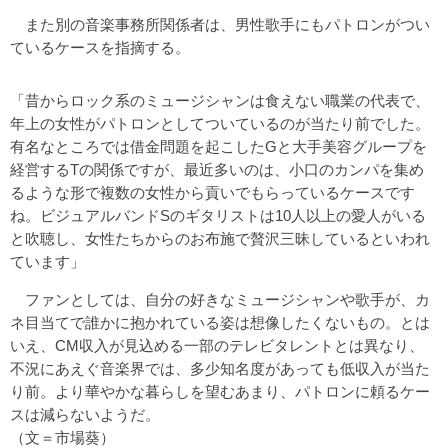
また別の音楽事務所関係者は、男性歌手にもパトロンがつい
ているケースを指摘する。
「昔からロック系のミュージシャンは食えない職業の代表で、
年上の女性がパトロンとしてついているのが当たり前でした。
有名なところでは借金問題を起こしたGと大手美容グループを
経営するTの関係ですが、最近多いのは、小口のカンパを集め
るような形で複数の女性から貢いでもらっているケースです
ね。ビジュアルバンドSのギタリストは10人以上の愛人がいる
と吹聴し、女性たちからのお布施で贅沢三昧しているといわれ
ています」
ファンとしては、自分の好きなミュージシャンや歌手が、カ
ネ目当てで誰かに抱かれている姿は想像したくないもの。とは
いえ、CM収入が見込める一部のテレビタレントとは異なり、
不況にあえぐ音楽界では、多少知名度があっても低収入が当た
り前。より華やかな暮らしを望むあまり、パトロンに頼るケー
スは減らないようだ。
（文＝市場葵）