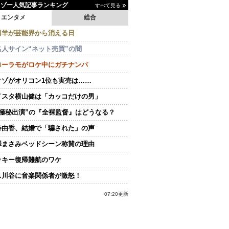
イゾー人気記事ランキング
すべて見る
エンタメ
総合
田羊が芸能界から消える日
名人サイン“ネット売買”の闇
ローラモがロケ中にガチナンパ
クゾがオリコン1位も実売は……
イスタ横山健は「カッコだけの男」
“極秘出演”の『全裸監督』はどうなる？
持由香、結婚で「騙された」の声
澤まさみベッドシーン称賛の理由
ッキー復帰難航のワケ
ス川谷に音楽関係者が激怒！
07:20更新