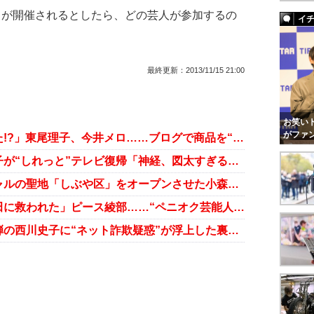
」が開催されるとしたら、どの芸人が参加するの
イ
最終更新：
2013/11/15 21:00
お笑いト
がファ
「ペニオク騒動は終わってなかった!?」東尾理子、今井メロ……ブログで商品を“ステマ”し続ける芸能人たち
謝罪なしペニオク芸能人・熊田曜子が“しれっと”テレビ復帰「神経、図太すぎる」の声
涙のペニオク騒動から復活！ ギャルの聖地「しぶや区」をオープンさせた小森純の“したたかさ”
「謝り損」の小森純、「爆笑・太田に救われた」ピース綾部……“ペニオク芸能人”明暗のナゼ
「絶対に潰す！」ペニオク詐欺指弾の西川史子に“ネット詐欺疑惑”が浮上した裏事情