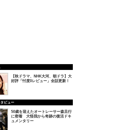
集
【秋ドラマ、NHK大河、朝ドラ】大
好評「忖度0レビュー」全話更新！
ンタビュー
50歳を迎えたオートレーサー森且行
に密着 大怪我から奇跡の復活ドキ
ュメンタリー