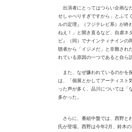
出演者にとってはつらい企画なだ
せしゃべりすぎですから」とふて
ルの定理』（フジテレビ系）が終
ねえ！」と開き直るなど、自虐ネタ
ビ』（同）でナインティナインの
聴者から「イジメだ」と非難され
れている原因の一つであると自ら
また、なぜ嫌われているのかを探
は、「個展とかしてアーティスト気取
った声が多く、品川については「
多かった。
さらに、番組中盤では、西野とわ
氏が登場。西野は今年2月、鈴木