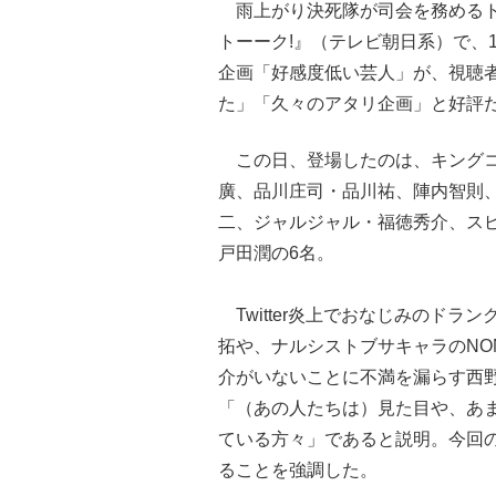
雨上がり決死隊が司会を務めるト
トーーク!』（テレビ朝日系）で、
企画「好感度低い芸人」が、視聴
た」「久々のアタリ企画」と好評
この日、登場したのは、キング
廣、品川庄司・品川祐、陣内智則
二、ジャルジャル・福徳秀介、ス
戸田潤の6名。
Twitter炎上でおなじみのドラ
拓や、ナルシストブサキャラのNON
介がいないことに不満を漏らす西
「（あの人たちは）見た目や、あ
ている方々」であると説明。今回の
ることを強調した。