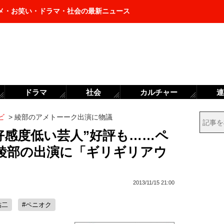
メ・お笑い・ドラマ・社会の最新ニュース
ドラマ
社会
カルチャー
連
ビ
>
綾部のアメトーーク出演に物議
好感度低い芸人”好評も……ペ
綾部の出演に「ギリギリアウ
2013/11/15 21:00
祐二
#ペニオク