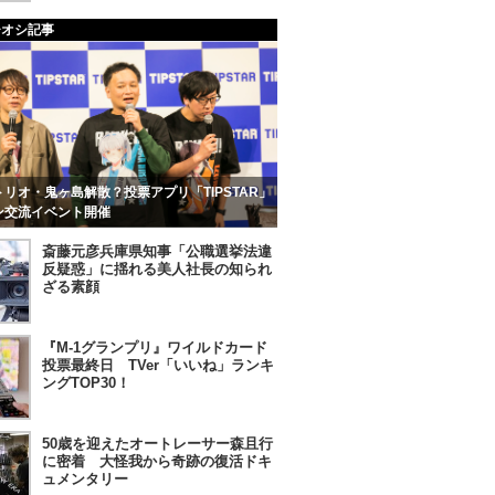
チオシ記事
リオ・鬼ヶ島解散？投票アプリ「TIPSTAR」
ン交流イベント開催
斎藤元彦兵庫県知事「公職選挙法違
反疑惑」に揺れる美人社長の知られ
ざる素顔
『M-1グランプリ』ワイルドカード
投票最終日 TVer「いいね」ランキ
ングTOP30！
50歳を迎えたオートレーサー森且行
に密着 大怪我から奇跡の復活ドキ
ュメンタリー