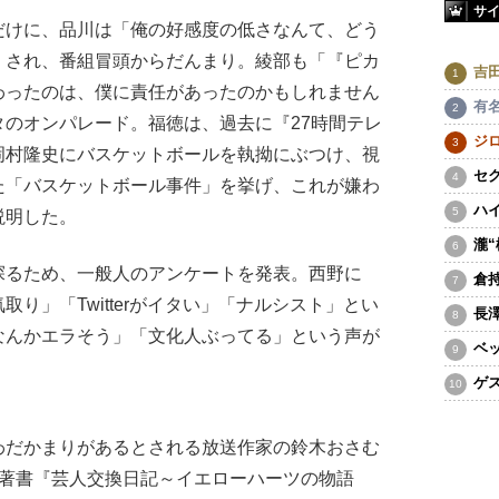
サ
けに、品川は「俺の好感度の低さなんて、どう
くされ、番組冒頭からだんまり。綾部も「『ピカ
吉
わったのは、僕に責任があったのかもしれません
有
のオンパレード。福徳は、過去に『27時間テレ
ジ
岡村隆史にバスケットボールを執拗にぶつけ、視
セ
た「バスケットボール事件」を挙げ、これが嫌わ
ハ
説明した。
瀧
るため、一般人のアンケートを発表。西野に
倉
り」「Twitterがイタい」「ナルシスト」とい
長
なんかエラそう」「文化人ぶってる」という声が
ベ
ゲ
だかまりがあるとされる放送作家の鈴木おさむ
の著書『芸人交換日記～イエローハーツの物語