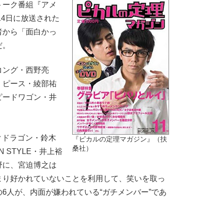
ーク番組『アメ
14日に放送された
者から「面白かっ
だ。
コング・西野亮
、ピース・綾部祐
ピードワゴン・井
ンクドラゴン・鈴木
『ピカルの定理マガジン』（扶
桑社）
 STYLE・井上裕
野に、宮迫博之は
まり好かれていないことを利用して、笑いを取っ
6人が、内面が嫌われている“ガチメンバー”であ