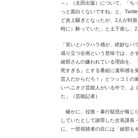
～』（太田出版）について、「ち
っと面白くないですね」と、Twit
ど炎上騒ぎとなったが、2人が対
時に）酔っていた」と土下座し、
「笑いとハラハラ感が、絶妙なバ
成り立つ企画という意味では、さ
綾部さんの嫌われている理由を、
死すぎる』とする番組に違和感を
芸人だからだろ！』とツッコミの
いペニオク芸能人がいる中で、よ
た」（芸能記者）
確かに、拉致・暴行疑惑が報じら
していたとして謝罪した次長課長
に、一部視聴者の目には「綾部も