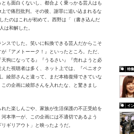
っとも面白くないし、都合よく乗っかる芸人はも
ter上で痛烈批判。その後、謝罪に追い込まれるな
面したのはこれが初めて。西野は「（書き込んだ
2人は和解した。
ランスでした。笑いに転換できる芸人だからこそ
すが『アメトーーク！』といったところ。ただ、
『天狗になってる』『うるさい』『売れようと必
覚えた視聴者は多く、ネット上では、『ペニオク
特
嵐。綾部さんと違って、まだ本格復帰できていな
くこの企画に綾部さんを入れたな、と驚きまし
イ
れた楽しんごや、家族が生活保護の不正受給を
・河本準一が、この企画には不適切であるよう
ギリギリアウト」と映ったようだ。