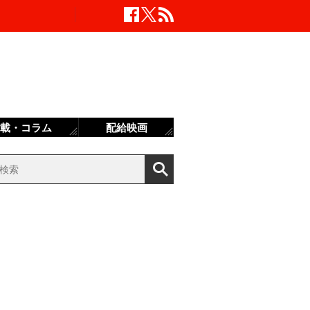
載・コラム
配給映画