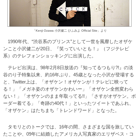
「Kenji Ozawa 小沢健二 ひふみよ Official Site」より
1990年代、“渋谷系のプリンス”として一世を風靡したオザケ
ンこと小沢健二が20日、『笑っていいとも！』（フジテレビ
系）のテレフォンショッキングに出演した。
テレビ出演は、98年2月8日放送の『知ってるつもり?!』の淡
谷のり子特集以来、約16年ぶり。45歳となった小沢が登場する
と、Twitter上は、「オザケン！オザケンが！テレビに映って
る！」「メガネ姿のオザケンかわいー」「オザケン全然変わら
ない！」「オザケンのまま年取ってる!!」「さすがオザケン。ボ
ーダー着てる」「奇跡の40代！」といったツイートであふれ、
「オザケン」はたちまち「トレンドワード」となった。
タモリとのトークでは、16年の間、さまざまな国を旅してい
たことや、09年に結婚したアメリカ人写真家のエリザベス・コ