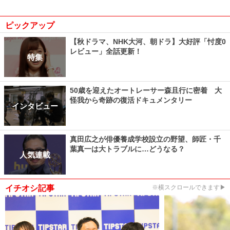
ピックアップ
【秋ドラマ、NHK大河、朝ドラ】大好評「忖度0
レビュー」全話更新！
特集
50歳を迎えたオートレーサー森且行に密着 大
怪我から奇跡の復活ドキュメンタリー
インタビュー
真田広之が俳優養成学校設立の野望、師匠・千
葉真一は大トラブルに…どうなる？
人気連載
イチオシ記事
※横スクロールできます▶