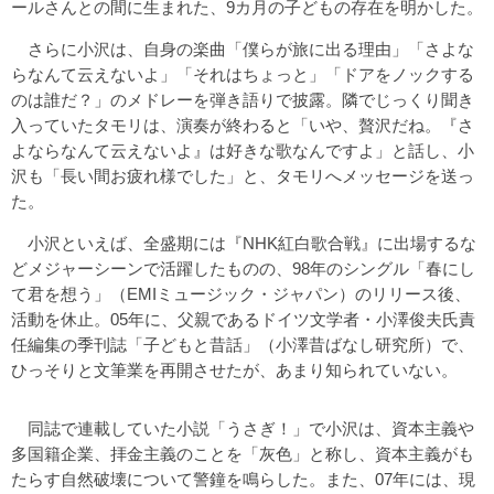
ールさんとの間に生まれた、9カ月の子どもの存在を明かした。
さらに小沢は、自身の楽曲「僕らが旅に出る理由」「さよな
らなんて云えないよ」「それはちょっと」「ドアをノックする
のは誰だ？」のメドレーを弾き語りで披露。隣でじっくり聞き
入っていたタモリは、演奏が終わると「いや、贅沢だね。『さ
よならなんて云えないよ』は好きな歌なんですよ」と話し、小
沢も「長い間お疲れ様でした」と、タモリへメッセージを送っ
た。
小沢といえば、全盛期には『NHK紅白歌合戦』に出場するな
どメジャーシーンで活躍したものの、98年のシングル「春にし
て君を想う」（EMIミュージック・ジャパン）のリリース後、
活動を休止。05年に、父親であるドイツ文学者・小澤俊夫氏責
任編集の季刊誌「子どもと昔話」（小澤昔ばなし研究所）で、
ひっそりと文筆業を再開させたが、あまり知られていない。
同誌で連載していた小説「うさぎ！」で小沢は、資本主義や
多国籍企業、拝金主義のことを「灰色」と称し、資本主義がも
たらす自然破壊について警鐘を鳴らした。また、07年には、現