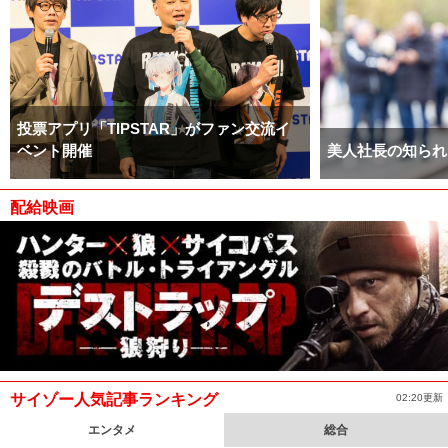
投票アプリ「TIPSTAR」がファン交流イ
ベント開催
美人社長の知られ
配給映画
サイゾー人気記事ランキング
02:20更新
エンタメ
総合