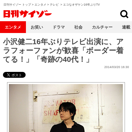
日刊サイゾー トップ
>
エンタメ
>
テレビ
>
エコなオザケン16年ぶりTV
日刊サイゾー
エンタメ
お笑い
ドラマ
社会
カルチャー
連載
小沢健二16年ぶりテレビ出演に、ア
ラフォーファンが歓喜「ボーダー着
てる！」「奇跡の40代！」
2014/03/20 16:30