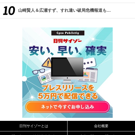
山崎賢人＆広瀬すず、すれ違い破局危機報道も…
日刊サイゾーとは
会社概要