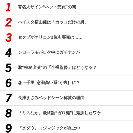
有名人サイン“ネット売買”の闇
ハイスタ横山健は「カッコだけの男」
セクゾがオリコン1位も実売は……
ジローラモがロケ中にガチナンパ
瀧“極秘出演”の『全裸監督』はどうなる？
森下千里“意識高い系”が裏目に？
長澤まさみベッドシーン称賛の理由
『ミスなか』最終話“ガロ編”に落胆したワケ
『水ダウ』コジマジックが炎上中