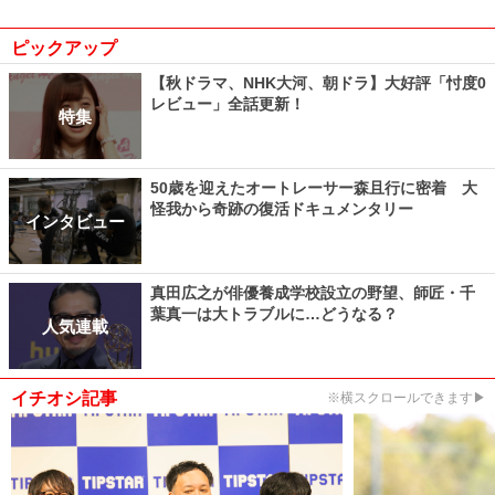
ピックアップ
【秋ドラマ、NHK大河、朝ドラ】大好評「忖度0
レビュー」全話更新！
特集
50歳を迎えたオートレーサー森且行に密着 大
怪我から奇跡の復活ドキュメンタリー
インタビュー
真田広之が俳優養成学校設立の野望、師匠・千
葉真一は大トラブルに…どうなる？
人気連載
イチオシ記事
※横スクロールできます▶