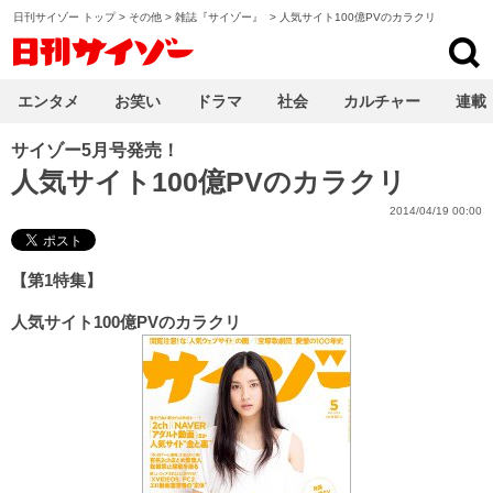
日刊サイゾー トップ
>
その他
>
雑誌『サイゾー』
>
人気サイト100億PVのカラクリ
日刊サイゾー
エンタメ
お笑い
ドラマ
社会
カルチャー
連載
サイゾー5月号発売！
人気サイト100億PVのカラクリ
2014/04/19 00:00
【第1特集】
人気サイト100億PVのカラクリ