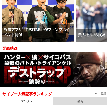
投票アプリ「TIPSTAR」がファン交流イ
ベント開催
美人社長の知られ
配給映画
サイゾー人気記事ランキング
21:20更新
エンタメ
総合