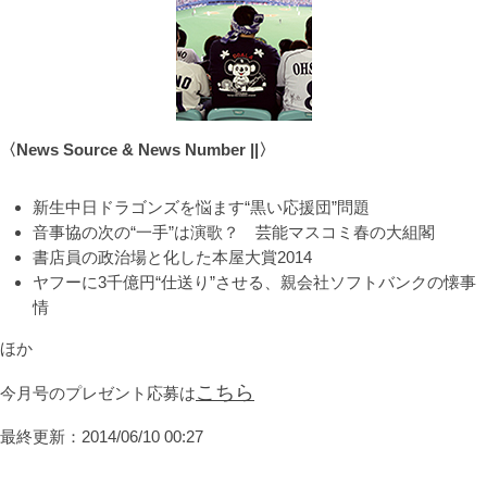
〈News Source & News Number ||〉
新生中日ドラゴンズを悩ます“黒い応援団”問題
音事協の次の“一手”は演歌？ 芸能マスコミ春の大組閣
書店員の政治場と化した本屋大賞2014
ヤフーに3千億円“仕送り”させる、親会社ソフトバンクの懐事
情
ほか
こちら
今月号のプレゼント応募は
最終更新：
2014/06/10 00:27