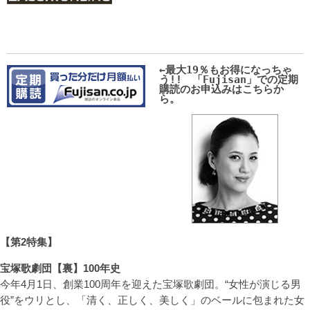
←最大19％もお得になっちゃ
う!! 「Fujisan」での定期
購読のお申込みはこちらか
ら。
【第2特集】
宝塚歌劇団【裏】100年史
今年4月1日、創業100周年を迎えた宝塚歌劇団。“女性が演じる男
役”をウリとし、「清く、正しく、美しく」のベールに包まれた女