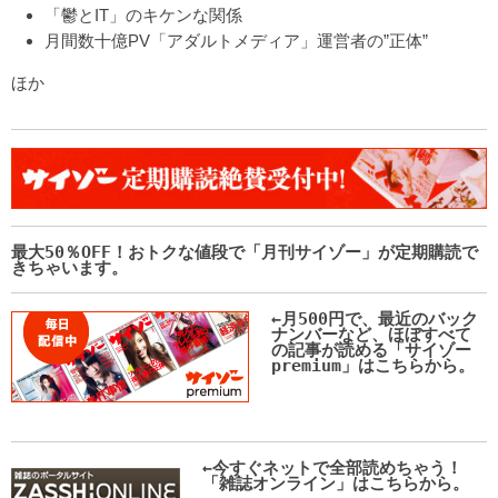
「鬱とIT」のキケンな関係
月間数十億PV「アダルトメディア」運営者の”正体”
ほか
最大50％OFF！おトクな値段で「月刊サイゾー」が定期購読で
きちゃいます。
←月500円で、最近のバック
ナンバーなど、ほぼすべて
の記事が読める「サイゾー
premium」はこちらから。
←今すぐネットで全部読めちゃう！
「雑誌オンライン」はこちらから。