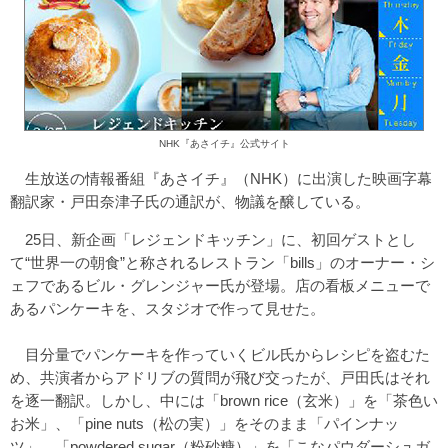
NHK『あさイチ』公式サイト
生放送の情報番組『あさイチ』（NHK）に出演した映画字幕
翻訳家・戸田奈津子氏の通訳が、物議を醸している。
25日、新企画「レジェンドキッチン」に、初回ゲストとし
て“世界一の朝食”と称されるレストラン「bills」のオーナー・シ
ェフであるビル・グレンジャー氏が登場。店の看板メニューで
あるパンケーキを、スタジオで作って見せた。
目分量でパンケーキを作っていくビル氏からレシピを盗むた
め、共演者からアドリブの質問が飛び交ったが、戸田氏はそれ
を逐一翻訳。しかし、中には「brown rice（玄米）」を「茶色い
お米」、「pine nuts（松の実）」をそのまま「パインナッ
ツ」、「powdered sugar（粉砂糖）」を「こなパウダーシュガ