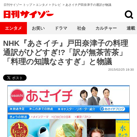
日刊サイゾー トップ
>
エンタメ
>
テレビ
>
あさイチ戸田奈津子の通訳が物議
日刊サイゾー
エンタメ
お笑い
ドラマ
社会
カルチャー
連載
NHK『あさイチ』戸田奈津子の料理
通訳がひどすぎ!?「訳が無茶苦茶」
「料理の知識なさすぎ」と物議
2015/02/25 19:30