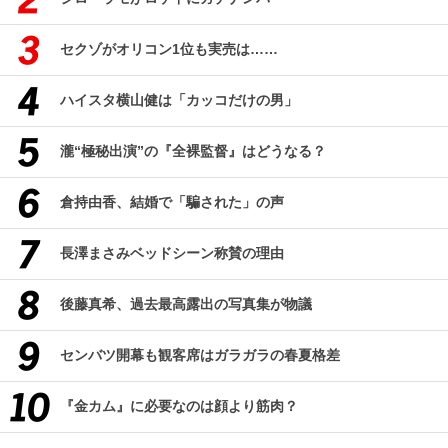
セクゾがオリコン1位も実売は……
ハイスタ横山健は「カッコだけの男」
瀧“極秘出演”の『全裸監督』はどうなる？
倉持由香、結婚で「騙された」の声
長澤まさみベッドシーン称賛の理由
後藤真希、過去最高露出の写真集が物議
センバツ開幕も観客席はガラガラの春夏格差
『金カム』に必要なのは顔より筋肉？