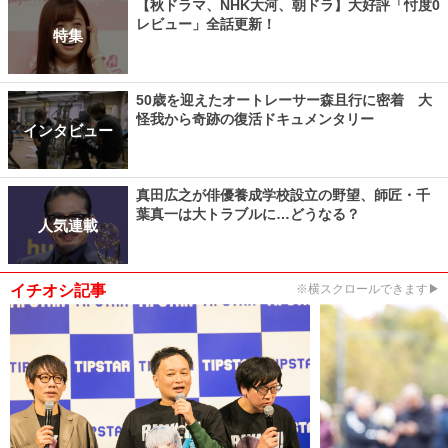
【秋ドラマ、NHK大河、朝ドラ】大好評「忖度0
レビュー」全話更新！
特集
50歳を迎えたオートレーサー森且行に密着 大
怪我から奇跡の復活ドキュメンタリー
インタビュー
真田広之が俳優養成学校設立の野望、師匠・千
葉真一は大トラブルに…どうなる？
人気連載
イチオシ記事
※横スクロールできます▶