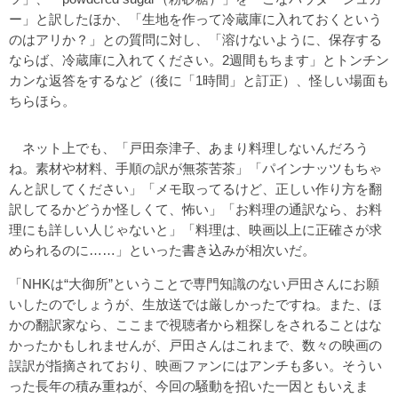
ー」と訳したほか、「生地を作って冷蔵庫に入れておくという
のはアリか？」との質問に対し、「溶けないように、保存する
ならば、冷蔵庫に入れてください。2週間もちます」とトンチン
カンな返答をするなど（後に「1時間」と訂正）、怪しい場面も
ちらほら。
ネット上でも、「戸田奈津子、あまり料理しないんだろう
ね。素材や材料、手順の訳が無茶苦茶」「パインナッツもちゃ
んと訳してください」「メモ取ってるけど、正しい作り方を翻
訳してるかどうか怪しくて、怖い」「お料理の通訳なら、お料
理にも詳しい人じゃないと」「料理は、映画以上に正確さが求
められるのに……」といった書き込みが相次いだ。
「NHKは“大御所”ということで専門知識のない戸田さんにお願
いしたのでしょうが、生放送では厳しかったですね。また、ほ
かの翻訳家なら、ここまで視聴者から粗探しをされることはな
かったかもしれませんが、戸田さんはこれまで、数々の映画の
誤訳が指摘されており、映画ファンにはアンチも多い。そうい
った長年の積み重ねが、今回の騒動を招いた一因ともいえま