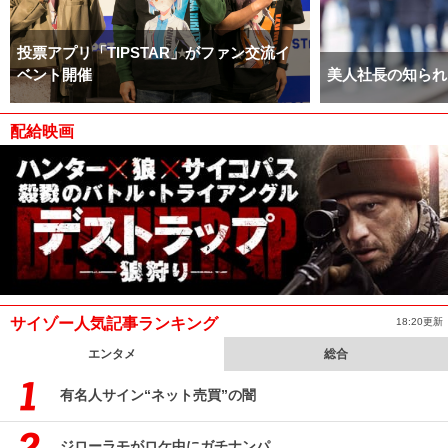
投票アプリ「TIPSTAR」がファン交流イ
ベント開催
美人社長の知られ
配給映画
サイゾー人気記事ランキング
18:20更新
エンタメ
総合
有名人サイン“ネット売買”の闇
ジローラモがロケ中にガチナンパ