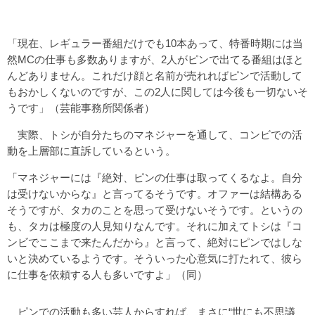
「現在、レギュラー番組だけでも10本あって、特番時期には当
然MCの仕事も多数ありますが、2人がピンで出てる番組はほと
んどありません。これだけ顔と名前が売れればピンで活動して
もおかしくないのですが、この2人に関しては今後も一切ないそ
うです」（芸能事務所関係者）
実際、トシが自分たちのマネジャーを通して、コンビでの活
動を上層部に直訴しているという。
「マネジャーには『絶対、ピンの仕事は取ってくるなよ。自分
は受けないからな』と言ってるそうです。オファーは結構ある
そうですが、タカのことを思って受けないそうです。というの
も、タカは極度の人見知りなんです。それに加えてトシは『コ
ンビでここまで来たんだから』と言って、絶対にピンではしな
いと決めているようです。そういった心意気に打たれて、彼ら
に仕事を依頼する人も多いですよ」（同）
ピンでの活動も多い芸人からすれば、まさに“世にも不思議