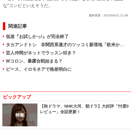
な”コンビといえそうだ。
最終更新：
2015/04/21 11:49
関連記事
低迷『お試しかっ!』が完全終了
タカアンドトシ 非関西系漫才のツッコミ新境地「欧米か！」が生まれた理由
芸人仲間がネットでラッスン叩き？
Wコロン、暴露合戦始まる？
ピース、イロモネアで格差明白に
ピックアップ
【秋ドラマ、NHK大河、朝ドラ】大好評「忖度0
レビュー」全話更新！
特集