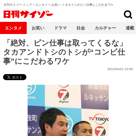
日刊サイゾー トップ
>
エンタメ
>
お笑い
>
タカトシがピン仕事にこだわるワケ
日刊サイゾー
エンタメ
お笑い
ドラマ
社会
カルチャー
連載
「絶対、ピン仕事は取ってくるな」
タカアンドトシのトシが“コンビ仕
事”にこだわるワケ
2015/04/21 10:00