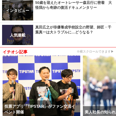
50歳を迎えたオートレーサー森且行に密着 大
怪我から奇跡の復活ドキュメンタリー
インタビュー
真田広之が俳優養成学校設立の野望、師匠・千
葉真一は大トラブルに…どうなる？
人気連載
イチオシ記事
※横スクロールできます▶
投票アプリ「TIPSTAR」がファン交流イ
ベント開催
美人社長の知られ