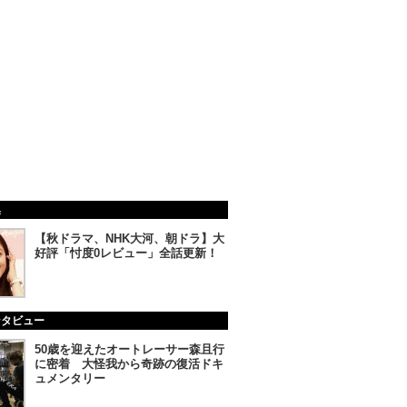
集
【秋ドラマ、NHK大河、朝ドラ】大
好評「忖度0レビュー」全話更新！
ンタビュー
50歳を迎えたオートレーサー森且行
に密着 大怪我から奇跡の復活ドキ
ュメンタリー