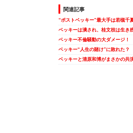
関連記事
“ポストベッキー”最大手は若槻千
ベッキーは潰され、桂文枝は生き残
ベッキーと清原和博がまさかの共演