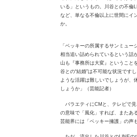
いる」というもの。川谷との不倫L
など、単なる不倫以上に世間にイ
か。
「ベッキーの所属するサンミュー
相当追い詰められているという話
山も『事務所は大変』ということ
谷との“結婚”は不可能な状況です
ような活躍は難しいでしょうが、
しょうか」（芸能記者）
バラエティにCMと、テレビで見
の意味で「風化」すれば、またあ
芸能界には「ベッキー擁護」の声
ただ、流出した川谷とのLINEの