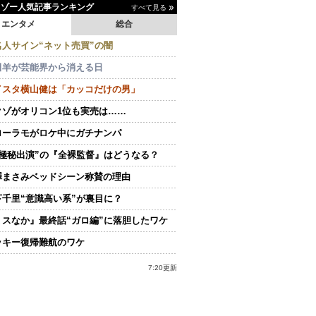
イゾー人気記事ランキング
すべて見る
エンタメ
総合
名人サイン“ネット売買”の闇
田羊が芸能界から消える日
イスタ横山健は「カッコだけの男」
クゾがオリコン1位も実売は……
ローラモがロケ中にガチナンパ
“極秘出演”の『全裸監督』はどうなる？
澤まさみベッドシーン称賛の理由
下千里“意識高い系”が裏目に？
ミスなか』最終話“ガロ編”に落胆したワケ
ッキー復帰難航のワケ
7:20更新