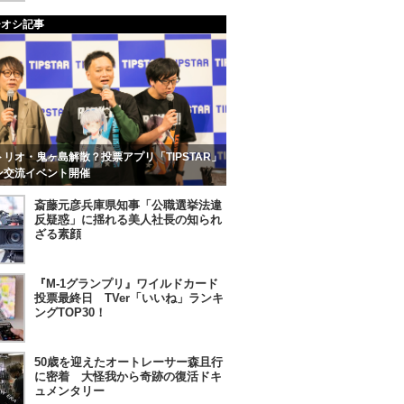
チオシ記事
リオ・鬼ヶ島解散？投票アプリ「TIPSTAR」
ン交流イベント開催
斎藤元彦兵庫県知事「公職選挙法違
反疑惑」に揺れる美人社長の知られ
ざる素顔
『M-1グランプリ』ワイルドカード
投票最終日 TVer「いいね」ランキ
ングTOP30！
50歳を迎えたオートレーサー森且行
に密着 大怪我から奇跡の復活ドキ
ュメンタリー