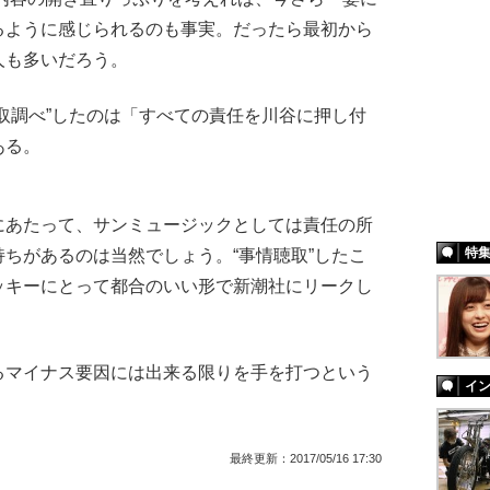
るように感じられるのも事実。だったら最初から
人も多いだろう。
取調べ”したのは「すべての責任を川谷に押し付
ある。
にあたって、サンミュージックとしては責任の所
特
ちがあるのは当然でしょう。“事情聴取”したこ
ッキーにとって都合のいい形で新潮社にリークし
）
マイナス要因には出来る限りを手を打つという
イ
。
最終更新：
2017/05/16 17:30