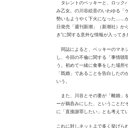
タレントのベッキーと、ロックバ
み乙女。の川谷絵音のいわゆる「
勢いもようやく下火になった……か
日発売「週刊新潮」（新潮社）から
き”に関する意外な情報が入ってき
同誌によると、ベッキーのマネジ
し、今回の不倫に関する「事情聴
う。初めて一緒に食事をした場所
「既婚」であることを告白したの
いう。
また、川谷とその妻が「離婚」を
ーが鵜呑みにした、ということだ
に「直接謝罪したい」とも考えて
これに対しネット上で多く挙げら