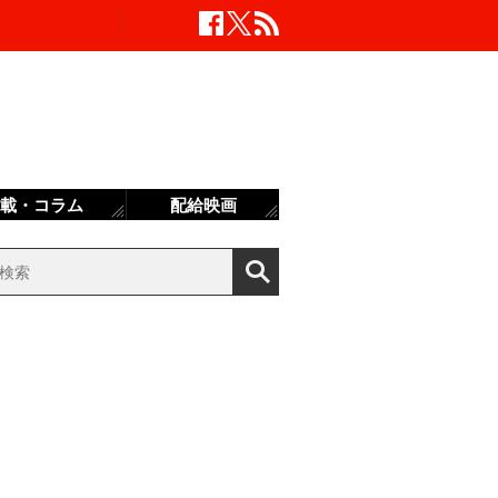
載・コラム
配給映画