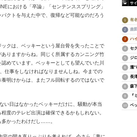
サ
INEにおける「卒論」「センテンススプリング」
ンパクトを与えた中で、復帰など可能なのだろう
有
吉
ハ
ジックは、ベッキーという屋台骨を失ったことで
セ
がありますからね。同じく所属するカンニング竹
ジ
を認めています。ベッキーとしても望んでいた川
瀧
し、仕事をしなければなりませんしね。今までの
長
休養明けからは、またフル回転するのではないで
森
『
ない日はなかったベッキーだけに、騒動が本当
ベ
る程度のテレビ出演は確保できるかもしれない。
も多かったわけだし……。
内容の開き直りっぷりを考えれば、今さら「妻に