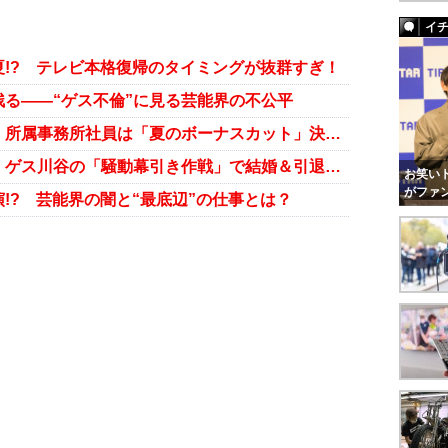
イ
夏!? テレビ本格復帰のタイミングが抜群すぎ！
る――“ゲス不倫”に見る芸能界の不公平
ベッキー不倫騒動の大ダメージ！ 所属事務所社員は「夏のボーナスカット」決定!?
ベッキー“人生の賭け”に敗れた？ ゲス川谷の「騒動幕引き作戦」で結婚＆引退の夢も消滅か
お笑いト
がファ
!? 芸能界の闇と“最底辺”の仕事とは？