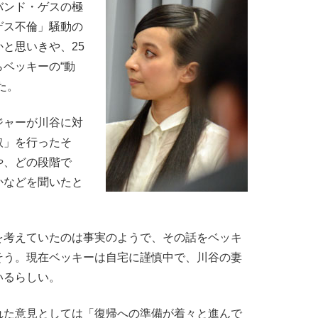
ンド・ゲスの極
ゲス不倫」騒動の
と思いきや、25
ベッキーの“動
た。
ャーが川谷に対
取」を行ったそ
や、どの段階で
かなどを聞いたと
考えていたのは事実のようで、その話をベッキ
そう。現在ベッキーは自宅に謹慎中で、川谷の妻
いるらしい。
れた意見としては「復帰への準備が着々と進んで