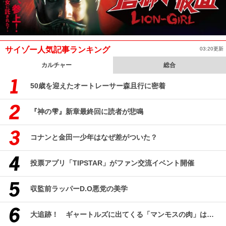
サイゾー人気記事ランキング
03:20更新
カルチャー
総合
50歳を迎えたオートレーサー森且行に密着
『神の雫』新章最終回に読者が悲鳴
コナンと金田一少年はなぜ差がついた？
投票アプリ「TIPSTAR」がファン交流イベント開催
収監前ラッパーD.O悪党の美学
大追跡！ ギャートルズに出てくる「マンモスの肉」はどんな味なのか？（前編）