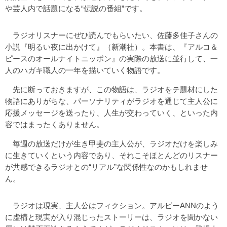
や芸人内で話題になる“伝説の番組”です。
ラジオリスナーにぜひ読んでもらいたい、佐藤多佳子さんの
小説『明るい夜に出かけて』（新潮社）。本書は、『アルコ＆
ピースのオールナイトニッポン』の実際の放送に並行して、一
人のハガキ職人の一年を描いていく物語です。
先に断っておきますが、この物語は、ラジオをテ題材にした
物語にありがちな、パーソナリティがラジオを通じて主人公に
応援メッセージを送ったり、人生が交わっていく、といった内
容ではまったくありません。
毎週の放送だけが生き甲斐の主人公が、ラジオだけを楽しみ
に生きていくという内容であり、それこそほとんどのリスナー
が共感できるラジオとの“リアル”な関係性なのかもしれませ
ん。
ラジオは現実、主人公はフィクション。アルピーANNのよう
に虚構と現実が入り混じったストーリーは、ラジオを聞かない