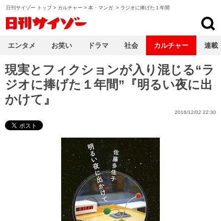
日刊サイゾー トップ
>
カルチャー
>
本・マンガ
>
ラジオに捧げた１年間
日刊サイゾー
エンタメ
お笑い
ドラマ
社会
カルチャー
連載
現実とフィクションが入り混じる“ラ
ジオに捧げた１年間”『明るい夜に出
かけて』
2016/12/02 22:30