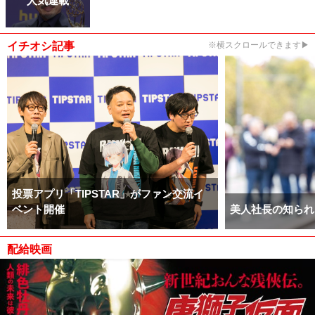
イチオシ記事
※横スクロールできます▶
投票アプリ「TIPSTAR」がファン交流イ
ベント開催
美人社長の知られ
配給映画