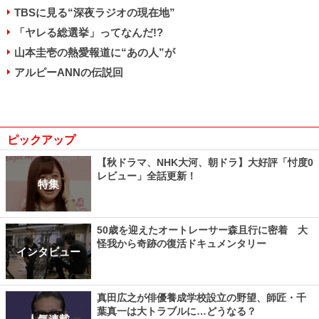
TBSに見る“深夜ラジオの現在地”
「ヤレる総選挙」ってなんだ!?
山本圭壱の熱愛報道に“あの人”が
アルピーANNの伝説回
ピックアップ
【秋ドラマ、NHK大河、朝ドラ】大好評「忖度0
レビュー」全話更新！
特集
50歳を迎えたオートレーサー森且行に密着 大
怪我から奇跡の復活ドキュメンタリー
インタビュー
真田広之が俳優養成学校設立の野望、師匠・千
葉真一は大トラブルに…どうなる？
人気連載