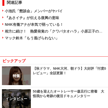
関連記事
小池氏「懇談会」メンバーがヤバイ
『あさイチ』が伝える復興の意味
NHK有働アナが本気で弱っている！
相方に続け！ 熱愛発覚の「クワバタオハラ」小原正子のお相手とは――
マック鈴木「もう逃げられない」
ピックアップ
【秋ドラマ、NHK大河、朝ドラ】大好評「忖度0
レビュー」全話更新！
特集
50歳を迎えたオートレーサー森且行に密着 大
怪我から奇跡の復活ドキュメンタリー
インタビュー