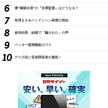
瀧“極秘出演”の『全裸監督』はどうなる？
長澤まさみベッドシーン称賛の理由
倉持由香、結婚で「騙された」の声
ベッキー復帰難航のワケ
ゲス川谷に音楽関係者が激怒！