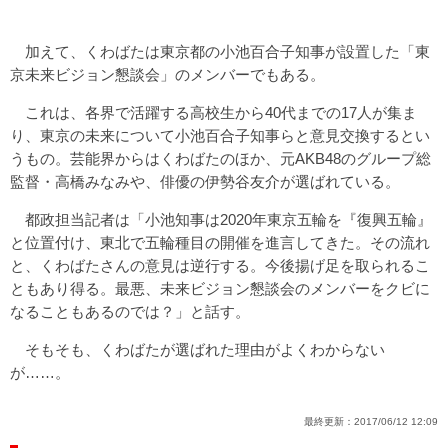
加えて、くわばたは東京都の小池百合子知事が設置した「東
京未来ビジョン懇談会」のメンバーでもある。
これは、各界で活躍する高校生から40代までの17人が集ま
り、東京の未来について小池百合子知事らと意見交換するとい
うもの。芸能界からはくわばたのほか、元AKB48のグループ総
監督・高橋みなみや、俳優の伊勢谷友介が選ばれている。
都政担当記者は「小池知事は2020年東京五輪を『復興五輪』
と位置付け、東北で五輪種目の開催を進言してきた。その流れ
と、くわばたさんの意見は逆行する。今後揚げ足を取られるこ
ともあり得る。最悪、未来ビジョン懇談会のメンバーをクビに
なることもあるのでは？」と話す。
そもそも、くわばたが選ばれた理由がよくわからない
が……。
最終更新：
2017/06/12 12:09