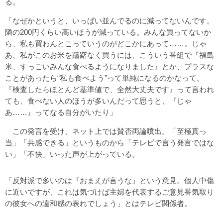
る。
「なぜかというと、いっぱい並んでるのに減ってないんです。
隣の200円くらい高いほうが減っている。みんな買ってないか
ら、私も買わんとこっていうのがどこかにあって……。じゃ
あ、私がこのお米を躊躇なく買うには、こういう番組で『福島
米、すっごいみんな食べるようになりました』とか、プラスな
ことがあったら“私も食べよう”って単純になるのかなって。
『検査したらほとんど基準値で、全然大丈夫です』って言われ
ても、食べない人のほうが多いんだって思うと、『じゃ
あ……』ってなる自分がいたり」
この発言を受け、ネット上では賛否両論噴出。「至極真っ
当」「共感できる」というものから「テレビで言う発言ではな
い」「不快」いった声が上がっている。
「反対派で多いのは『おまえが言うな』という意見。個人中傷
に近いですが、これは気づけば主婦を代表するご意見番気取り
の彼女への違和感の表れでしょう」とはテレビ関係者。