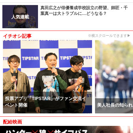
真田広之が俳優養成学校設立の野望、師匠・千
葉真一は大トラブルに…どうなる？
人気連載
イチオシ記事
※横スクロールできます▶
投票アプリ「TIPSTAR」がファン交流イ
ベント開催
美人社長の知られ
配給映画