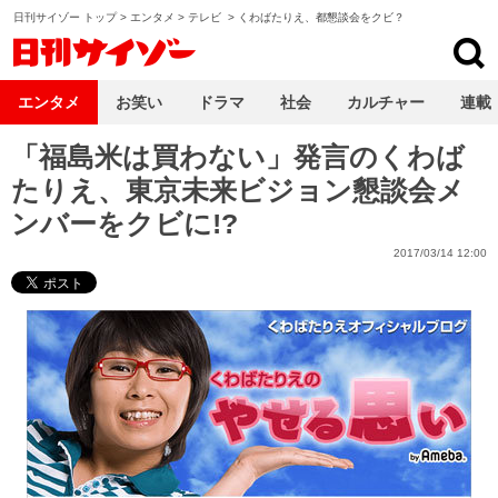
日刊サイゾー トップ
>
エンタメ
>
テレビ
>
くわばたりえ、都懇談会をクビ？
日刊サイゾー
エンタメ
お笑い
ドラマ
社会
カルチャー
連載
「福島米は買わない」発言のくわば
たりえ、東京未来ビジョン懇談会メ
ンバーをクビに!?
2017/03/14 12:00