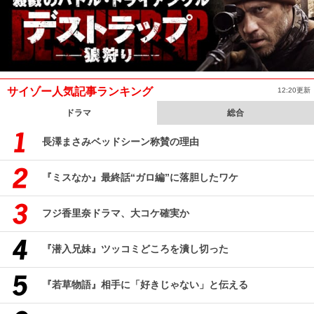
サイゾー人気記事ランキング
12:20更新
ドラマ
総合
長澤まさみベッドシーン称賛の理由
『ミスなか』最終話“ガロ編”に落胆したワケ
フジ香里奈ドラマ、大コケ確実か
『潜入兄妹』ツッコミどころを潰し切った
『若草物語』相手に「好きじゃない」と伝える