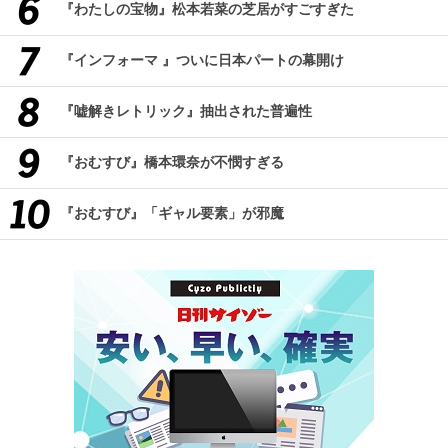
『わたしの宝物』松本若菜の芝居がすごすぎた
『インフォーマ 』ついに日本パートの幕開け
『嘘解きレトリック』抽出された普遍性
『おむすび』橋本環奈が不憫すぎる
『おむすび』「ギャル要素」が邪魔