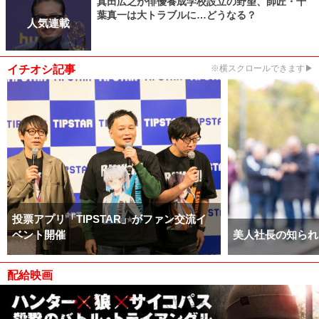
真田広之が俳優養成学校設立の野望、師匠・千
葉真一は大トラブルに…どうなる？
人気連載
イチオシ記事
※横スクロールできます▶
投票アプリ「TIPSTAR」がファン交流イ
ベント開催
美人社長の知られ
配給映画