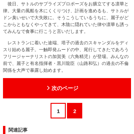
後日、サトルのサプライズプロポーズをお膳立てする凛華と
律。大量の風船を木にくくりつけ、計画を進めるも、サトルが
ドン臭いせいで大失敗に。そうこうしているうちに、麗子がど
こからともなくやってきて、木陰に隠れていた律や凛華も誘っ
てみんなで食事に行こうと言いだします。
レストランに着いた途端、塔子の過去のスキャンダルをディ
スり始める麗子。一触即発ムードの中、尾行してきたであろう
フリージャーナリストの加賀美（六角精児）が登場。みんなの
前で、麗子と有名指揮者・黒川龍臣（山路和弘）の過去の不倫
関係を大声で暴露し始めます。
次のページ
1
2
関連記事