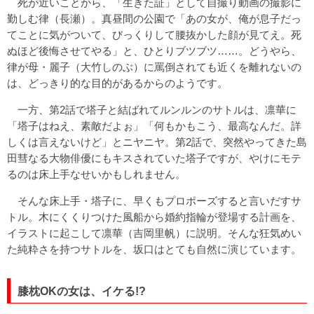
死が近いことから、「生きた証」として自撮り動画の撮影に
勤しむ律（長瀬）。真昼間の公園で「あの女が、俺が息子だっ
てことに気がついて、びっくりして腰抜かした顔が見てえ。死
ぬほど後悔させてやる」と、ひとりブツブツ……。どうやら、
律が母・麗子（大竹しのぶ）に罵倒されても近くを離れないの
は、どっきり的な目的があるからのようです。
一方、第2話で塔子と結ばれてルンルンのサトルは、凛華に
「塔子はねえ、素敵だよぉ」「何もかもこう、最高なんだ。詳
しくは言えないけど」とニヤニヤ。第2話で、突然やってきた島
田彗なる大物俳優にもキスされていた塔子ですが、やけにモテ
るのは床上手なせいかもしれません。
そんな床上手・塔子に、早くもプロポーズすると言いだすサ
トル。木にくくりつけた風船から婚約指輪が登場する計画を、
イラストに起こして凛華（吉岡里帆）に説明。そんな狂気めい
た純粋さを持つサトルを、坂口はとても自然に演じています。
膝枕OKの女は、イケる!?