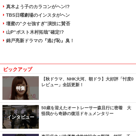
真木よう子のカラコンがヘン!?
TBS日曜劇場のインスタがヘン
壇蜜の“クセ強すぎ”演技に賛否
山P“ポスト木村拓哉”確定!?
錦戸亮新ドラマの『逃げ恥』臭！
ピックアップ
【秋ドラマ、NHK大河、朝ドラ】大好評「忖度0
レビュー」全話更新！
特集
50歳を迎えたオートレーサー森且行に密着 大
怪我から奇跡の復活ドキュメンタリー
インタビュー