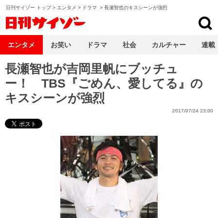
日刊サイゾー トップ
>
エンタメ
>
ドラマ
>
長瀬智也のキスシーンが強烈
日刊サイゾー
エンタメ
お笑い
ドラマ
社会
カルチャー
連載
長瀬智也が吉岡里帆にブッチュ
ー！ TBS『ごめん、愛してる』の
キスシーンが強烈
2017/07/24 23:00