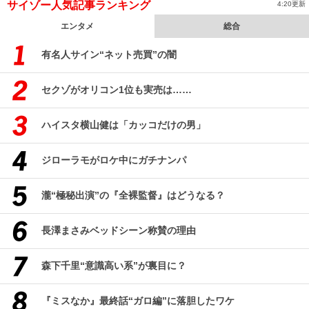
サイゾー人気記事ランキング
4:20更新
エンタメ
総合
有名人サイン“ネット売買”の闇
セクゾがオリコン1位も実売は……
ハイスタ横山健は「カッコだけの男」
ジローラモがロケ中にガチナンパ
瀧“極秘出演”の『全裸監督』はどうなる？
長澤まさみベッドシーン称賛の理由
森下千里“意識高い系”が裏目に？
『ミスなか』最終話“ガロ編”に落胆したワケ