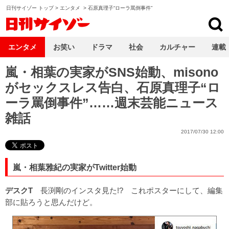
日刊サイゾー トップ
>
エンタメ
>
石原真理子“ローラ罵倒事件”
日刊サイゾー
エンタメ
お笑い
ドラマ
社会
カルチャー
連載
嵐・相葉の実家がSNS始動、misono
がセックスレス告白、石原真理子“ロ
ーラ罵倒事件”……週末芸能ニュース
雑話
2017/07/30 12:00
嵐・相葉雅紀の実家がTwitter始動
デスクT
長渕剛のインスタ見た!? これポスターにして、編集
部に貼ろうと思んだけど。