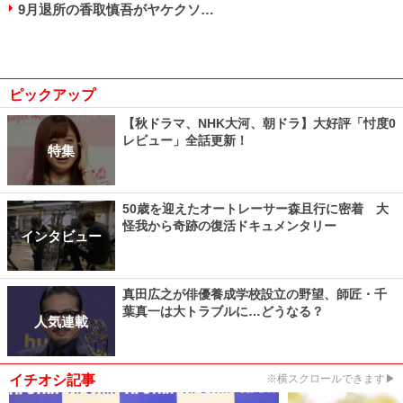
9月退所の香取慎吾がヤケクソ…
ピックアップ
【秋ドラマ、NHK大河、朝ドラ】大好評「忖度0
レビュー」全話更新！
特集
50歳を迎えたオートレーサー森且行に密着 大
怪我から奇跡の復活ドキュメンタリー
インタビュー
真田広之が俳優養成学校設立の野望、師匠・千
葉真一は大トラブルに…どうなる？
人気連載
イチオシ記事
※横スクロールできます▶