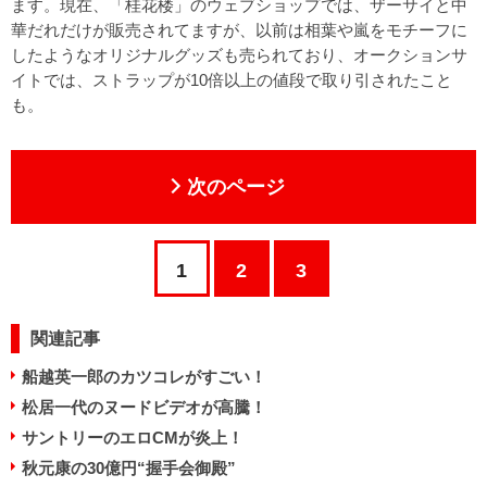
ます。現在、「桂花楼」のウェブショップでは、ザーサイと中
華だれだけが販売されてますが、以前は相葉や嵐をモチーフに
したようなオリジナルグッズも売られており、オークションサ
イトでは、ストラップが10倍以上の値段で取り引されたこと
も。
次のページ
1
2
3
関連記事
船越英一郎のカツコレがすごい！
松居一代のヌードビデオが高騰！
サントリーのエロCMが炎上！
秋元康の30億円“握手会御殿”