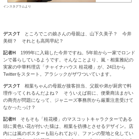
インスタグラムより
デスクT
ところでこの娘さんの母親は、山下久美子？ 今井
美樹？ それとも高岡早紀？
記者H
1999年に入籍した今井ですね。5年前から一家でロンド
ンで暮らしているようです。そんなことより、嵐・相葉雅紀の
実家の中華料理店「チャイナハウス 桂花楼」が、24日から
Twitterをスタート。アラシックがザワついています。
デスクT
相葉ちゃんの母親が接客担当、父親や弟が厨房で料
理作ってくれるんだよね？ そういえば前に、便乗商法まがい
の商売が問題になって、ジャニーズ事務所から厳重注意受けて
なかったっけ？
記者H
そもそも「桂花楼」のマスコットキャラクターである
頭に黄色い花が付いた猿は、相葉を彷彿とさせるデザイン。店
内には嵐のポスターも貼られており、ファンの聖地と化してい