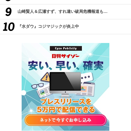
山崎賢人＆広瀬すず、すれ違い破局危機報道も…
『水ダウ』コジマジックが炎上中