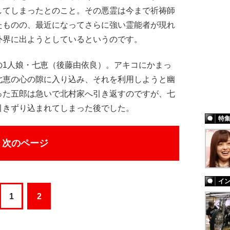
してしまったとのこと。その悪霊は今まで祈祷師
たものの、最近になってさらに強い霊能者が現れ
外界に出ようとしているというのです。
1人娘・七恵（後藤由依良）。アキコにかまっ
七恵の心の隙に入り込み、それを利用しようと幽
った五郎は急いで北村家へ引き返すのですが、七
引きずり込まれてしまった後でした。
特
次のページ
イ
1
2