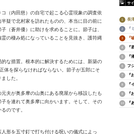
サ
コ（内田慈）の自宅で起こる心霊現象の調査依
長
信半疑で北村家を訪れたものの、本当に目の前に
『
節子（蒼井優）に助けを求めることに。節子は、
幽霊の棲み処になっていることを見抜き、護符縄
『
『
『
的な措置。根本的に解決するためには、新築の
フ
の正体を探らなければならない。節子が五郎にそ
『
りました。
『
元夫が奥多摩の山奥にある廃屋から移設したも
『
節子を連れて奥多摩に向かいます。そして、その
『
かるのです。
人形を五寸釘で打ち付ける呪いの儀式によっ