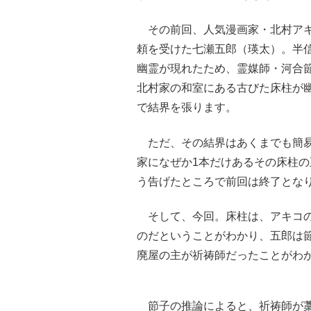
その前回、人気漫画家・北村アキ
頼を受けた七瀬五郎（瑛太）。半
幽霊が現れたため、霊媒師・河合
北村家の和室にある古びた床柱が
で結界を張ります。
ただ、その結界はあくまでも簡易
家になぜか1本だけあるその床柱
う告げたところで前回は終了とな
そして、今回。床柱は、アキコの
のだということがわかり、五郎は
廃屋の主が祈祷師だったことがわ
節子の推論によると、祈祷師が藁