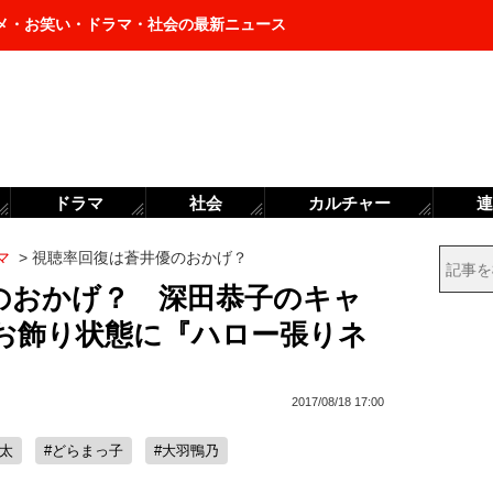
メ・お笑い・ドラマ・社会の最新ニュース
ドラマ
社会
カルチャー
連
マ
>
視聴率回復は蒼井優のおかげ？
のおかげ？ 深田恭子のキャ
お飾り状態に『ハロー張りネ
2017/08/18 17:00
瑛太
#どらまっ子
#大羽鴨乃