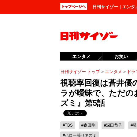
日刊サイゾー｜エンタ
エンタメ
お笑い
日刊サイゾー トップ
>
エンタメ
>
ドラ
視聴率回復は蒼井優
ラが曖昧で、ただの
ズミ』第5話
#TBS
#森田剛
#深田恭子
#
#ハロー張りネズミ