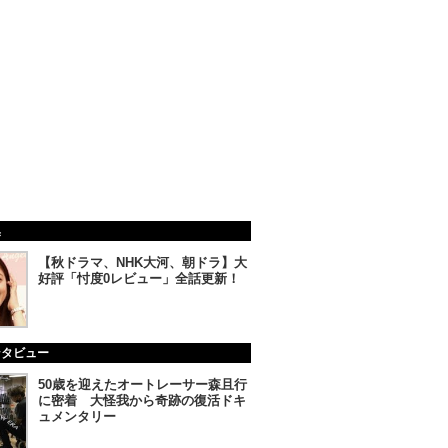
集
【秋ドラマ、NHK大河、朝ドラ】大
好評「忖度0レビュー」全話更新！
ンタビュー
50歳を迎えたオートレーサー森且行
に密着 大怪我から奇跡の復活ドキ
ュメンタリー