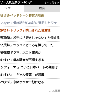
イゾー人気記事ランキング
すべて見る
ドラマ
総合
澤まさみベッドシーン称賛の理由
ミスなか』最終話“ガロ編”に落胆したワケ
嘘解きレトリック』抽出された普遍性
若草物語』相手に「好きじゃない」と伝える
潜入兄妹』ツッコミどころを潰し切った
ジ香里奈ドラマ、大コケ確実か
おむすび』橋本環奈が不憫すぎる
インフォーマ 』ついに日本パートの幕開け
おむすび』「ギャル要素」が邪魔
あのクズ』奈緒ボクサー顔になる
07:20更新