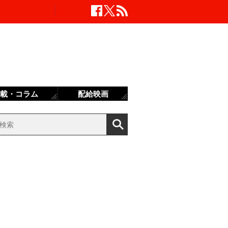
載・コラム
配給映画