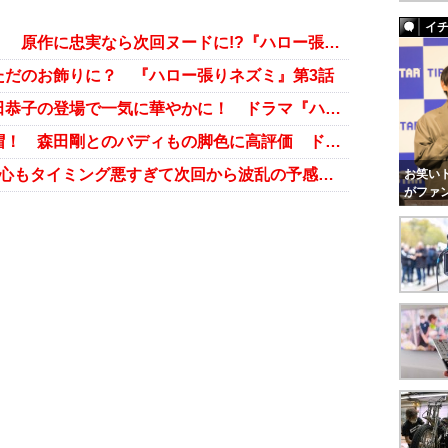
イ
視聴率下落も蒼井優の演技が秀逸！ 原作に忠実なら次回ヌードに!?『ハロー張りネズミ』第4話
ただのお飾りに？ 『ハロー張りネズミ』第3話
フェロモンあふれるヒロイン・深田恭子の登場で一気に華やかに！ ドラマ『ハロー張りネズミ』第2話
主演・瑛太の緩急巧みな演技に脱帽！ 森田剛とのバディもの脚色に高評価 ドラマ『ハロー張りネズミ』第1話
視聴率2ケタ台に回復！ ゲス夫改心もタイミング悪すぎて次回から波乱の予感『カンナさーん！』第5話
お笑いト
がファ