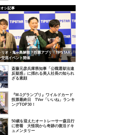
チオシ記事
リオ・鬼ヶ島解散？投票アプリ「TIPSTAR」
ン交流イベント開催
斎藤元彦兵庫県知事「公職選挙法違
反疑惑」に揺れる美人社長の知られ
ざる素顔
『M-1グランプリ』ワイルドカード
投票最終日 TVer「いいね」ランキ
ングTOP30！
50歳を迎えたオートレーサー森且行
に密着 大怪我から奇跡の復活ドキ
ュメンタリー