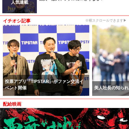
人気連載
イチオシ記事
※横スクロールできます▶
投票アプリ「TIPSTAR」がファン交流イ
ベント開催
美人社長の知られ
配給映画