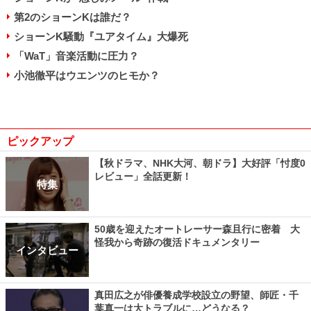
第2のショーンKは誰だ？
ショーンK騒動『ユアタイム』大爆死
「WaT」音楽活動に圧力？
小池徹平はウエンツのヒモか？
ピックアップ
【秋ドラマ、NHK大河、朝ドラ】大好評「忖度0
レビュー」全話更新！
特集
50歳を迎えたオートレーサー森且行に密着 大
怪我から奇跡の復活ドキュメンタリー
インタビュー
真田広之が俳優養成学校設立の野望、師匠・千
葉真一は大トラブルに…どうなる？