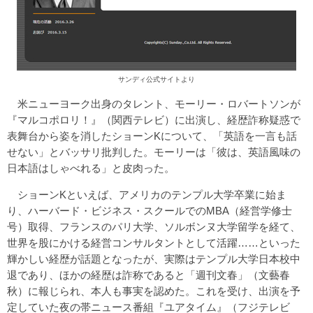
サンディ公式サイトより
米ニューヨーク出身のタレント、モーリー・ロバートソンが
『マルコポロリ！』（関西テレビ）に出演し、経歴詐称疑惑で
表舞台から姿を消したショーンKについて、「英語を一言も話
せない」とバッサリ批判した。モーリーは「彼は、英語風味の
日本語はしゃべれる」と皮肉った。
ショーンKといえば、アメリカのテンプル大学卒業に始ま
り、ハーバード・ビジネス・スクールでのMBA（経営学修士
号）取得、フランスのパリ大学、ソルボンヌ大学留学を経て、
世界を股にかける経営コンサルタントとして活躍……といった
輝かしい経歴が話題となったが、実際はテンプル大学日本校中
退であり、ほかの経歴は詐称であると「週刊文春」（文藝春
秋）に報じられ、本人も事実を認めた。これを受け、出演を予
定していた夜の帯ニュース番組『ユアタイム』（フジテレビ