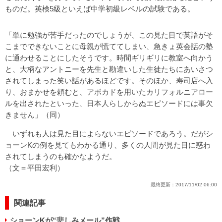
ものだ。英検5級といえば中学初級レベルの試験である。
「単に勉強が苦手だったのでしょうが、この見た目で英語がそ
こまでできないことに母親が慌ててしまい、急きょ英会話の塾
に通わせることにしたそうです。時間ギリギリに教室へ向かう
と、大柄なアントニーを先生と勘違いした生徒たちにあいさつ
されてしまった笑い話があるほどです。そのほか、寿司店へ入
り、おまかせを頼むと、アボカドを用いたカリフォルニアロー
ルを出されたといった、日本人らしからぬエピソードには事欠
きません」（同）
いずれも人は見た目によらないエピソードであろう。だがシ
ョーンKの例を見てもわかる通り、多くの人間が見た目に惑わ
されてしまうのも確かなようだ。
（文＝平田宏利）
最終更新：
2017/11/02 06:00
関連記事
ショーンKが“悲しみメール”作戦