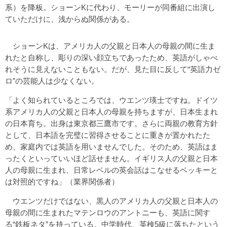
系）を降板。ショーンKに代わり、モーリーが同番組に出演し
ていただけに、浅からぬ関係がある。
ショーンKは、アメリカ人の父親と日本人の母親の間に生ま
れたと自称し、彫りの深い顔立ちであったため、英語がしゃべ
れそうに見えないこともない。だが、見た目に反して“英語力ゼ
ロ”の芸能人は少なくない。
「よく知られているところでは、ウエンツ瑛士ですね。ドイツ
系アメリカ人の父親と日本人の母親を持ちますが、日本生まれ
の日本育ち。出身は東京都三鷹市です。さらに両親の教育方針
として、日本語を完璧に習得させることに重きが置かれたた
め、家庭内では英語を用いませんでした。そのため、英語はま
ったくといっていいほど話せません。イギリス人の父親と日本
人の母親に生まれ、日常レベルの英会話はこなせるベッキーと
は対照的ですね」（業界関係者）
ウエンツだけではない、黒人のアメリカ人の父親と日本人の
母親の間に生まれたマテンロウのアントニーも、英語に関す
る“鉄板ネタ”を持っている。中学時代、英検5級に落ちたという