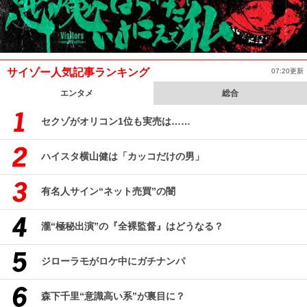
サイゾー人気記事ランキング
07:20更新
エンタメ
総合
セクゾがオリコン1位も実売は……
ハイスタ横山健は「カッコだけの男」
有名人サイン“ネット売買”の闇
瀧“極秘出演”の『全裸監督』はどうなる？
ジローラモがロケ中にガチナンパ
森下千里“意識高い系”が裏目に？