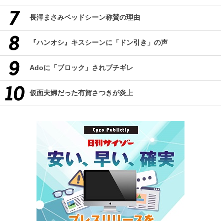
長澤まさみベッドシーン称賛の理由
『ハンオシ』キスシーンに「ドン引き」の声
Adoに「ブロック」されブチギレ
仮面夫婦だった有賀さつきが炎上