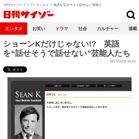
日刊サイゾー トップ
>
エンタメ
>
英語を“話せそうで話せない”芸能人
日刊サイゾー
エンタメ
お笑い
ドラマ
社会
カルチャー
連載
ショーンKだけじゃない!? 英語
を“話せそうで話せない”芸能人たち
2017/11/02 06:00