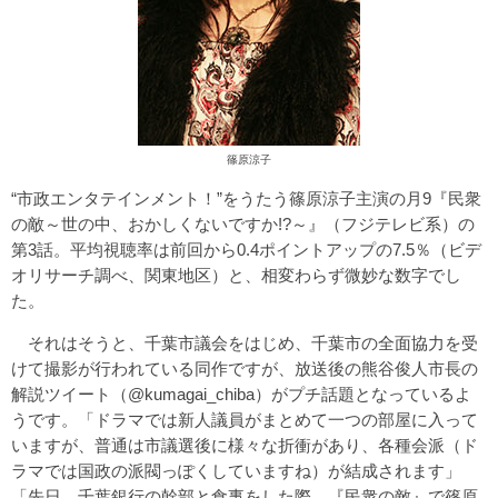
篠原涼子
“市政エンタテインメント！”をうたう篠原涼子主演の月9『民衆
の敵～世の中、おかしくないですか!?～』（フジテレビ系）の
第3話。平均視聴率は前回から0.4ポイントアップの7.5％（ビデ
オリサーチ調べ、関東地区）と、相変わらず微妙な数字でし
た。
それはそうと、千葉市議会をはじめ、千葉市の全面協力を受
けて撮影が行われている同作ですが、放送後の熊谷俊人市長の
解説ツイート（
@kumagai_chiba
）がプチ話題となっているよ
うです。「ドラマでは新人議員がまとめて一つの部屋に入って
いますが、普通は市議選後に様々な折衝があり、各種会派（ド
ラマでは国政の派閥っぽくしていますね）が結成されます」
「先日、千葉銀行の幹部と食事をした際、『民衆の敵』で篠原