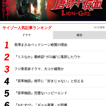
サイゾー人気記事ランキング
14:20更新
ドラマ
総合
長澤まさみベッドシーン称賛の理由
『ミスなか』最終話“ガロ編”に落胆したワケ
フジ香里奈ドラマ、大コケ確実か
『若草物語』相手に「好きじゃない」と伝える
『若草物語』完璧なハッピーエンド
『おむすび』「ギャル要素」が邪魔