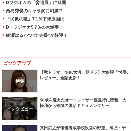
Dフジオカの「脅迫屋」に疑問
西島秀俊のキャラ変に幻滅!?
『民衆の敵』7.1％下降原因は
D・フジオカ5.7％の大惨事！
綾瀬はるか“パナ夫婦”が好評！
ピックアップ
【秋ドラマ、NHK大河、朝ドラ】大好評「忖度0
レビュー」全話更新！
特集
50歳を迎えたオートレーサー森且行に密着 大
怪我から奇跡の復活ドキュメンタリー
インタビュー
真田広之が俳優養成学校設立の野望、師匠・千