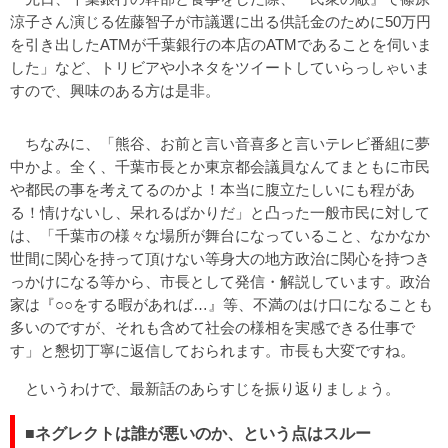
涼子さん演じる佐藤智子が市議選に出る供託金のために50万円
を引き出したATMが千葉銀行の本店のATMであることを伺いま
した」など、トリビアや小ネタをツイートしていらっしゃいま
すので、興味のある方は是非。
ちなみに、「熊谷、お前と言い音喜多と言いテレビ番組に夢
中かよ。全く、千葉市長とか東京都会議員なんてまともに市民
や都民の事を考えてるのかよ！本当に腹立たしいにも程があ
る！情けないし、呆れるばかりだ」と凸った一般市民に対して
は、「千葉市の様々な場所が舞台になっていること、なかなか
世間に関心を持って頂けない等身大の地方政治に関心を持つき
っかけになる等から、市長として発信・解説しています。政治
家は『○○をする暇があれば…』等、不満のはけ口になることも
多いのですが、それも含めて社会の様相を実感できる仕事で
す」と懇切丁寧に返信しておられます。市長も大変ですね。
というわけで、最新話のあらすじを振り返りましょう。
■ネグレクトは誰が悪いのか、という点はスルー