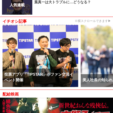
葉真一は大トラブルに…どうなる？
人気連載
イチオシ記事
※横スクロールできます▶
投票アプリ「TIPSTAR」がファン交流イ
ベント開催
美人社長の知られ
配給映画