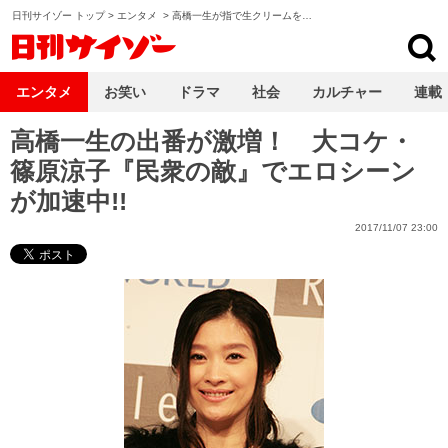
日刊サイゾー トップ
>
エンタメ
>
高橋一生が指で生クリームを…
日刊サイゾー
エンタメ
お笑い
ドラマ
社会
カルチャー
連載
高橋一生の出番が激増！ 大コケ・
篠原涼子『民衆の敵』でエロシーン
が加速中!!
2017/11/07 23:00