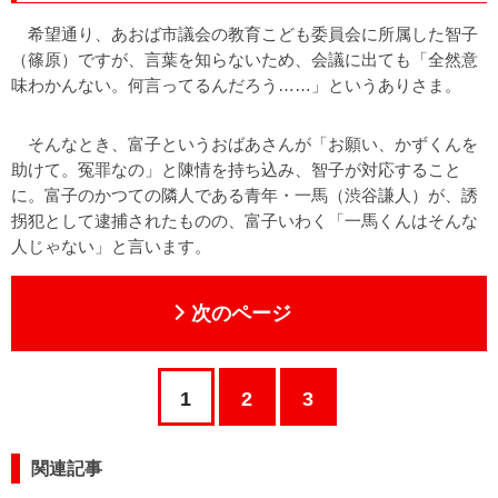
希望通り、あおば市議会の教育こども委員会に所属した智子
（篠原）ですが、言葉を知らないため、会議に出ても「全然意
味わかんない。何言ってるんだろう……」というありさま。
そんなとき、富子というおばあさんが「お願い、かずくんを
助けて。冤罪なの」と陳情を持ち込み、智子が対応すること
に。富子のかつての隣人である青年・一馬（渋谷謙人）が、誘
拐犯として逮捕されたものの、富子いわく「一馬くんはそんな
人じゃない」と言います。
次のページ
1
2
3
関連記事