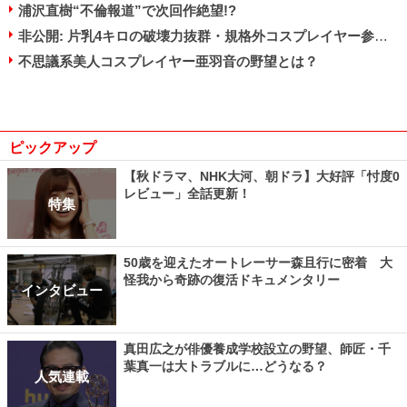
浦沢直樹“不倫報道”で次回作絶望!?
非公開: 片乳4キロの破壊力抜群・規格外コスプレイヤー参上！ ギュッとしたくなる安心感
不思議系美人コスプレイヤー亜羽音の野望とは？
ピックアップ
【秋ドラマ、NHK大河、朝ドラ】大好評「忖度0
レビュー」全話更新！
特集
50歳を迎えたオートレーサー森且行に密着 大
怪我から奇跡の復活ドキュメンタリー
インタビュー
真田広之が俳優養成学校設立の野望、師匠・千
葉真一は大トラブルに…どうなる？
人気連載