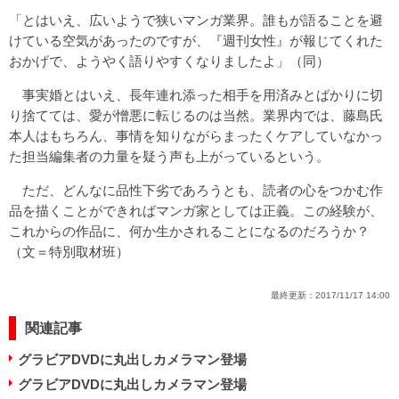
「とはいえ、広いようで狭いマンガ業界。誰もが語ることを避
けている空気があったのですが、『週刊女性』が報じてくれた
おかげで、ようやく語りやすくなりましたよ」（同）
事実婚とはいえ、長年連れ添った相手を用済みとばかりに切
り捨てては、愛が憎悪に転じるのは当然。業界内では、藤島氏
本人はもちろん、事情を知りながらまったくケアしていなかっ
た担当編集者の力量を疑う声も上がっているという。
ただ、どんなに品性下劣であろうとも、読者の心をつかむ作
品を描くことができればマンガ家としては正義。この経験が、
これからの作品に、何か生かされることになるのだろうか？
（文＝特別取材班）
最終更新：
2017/11/17 14:00
関連記事
グラビアDVDに丸出しカメラマン登場
グラビアDVDに丸出しカメラマン登場