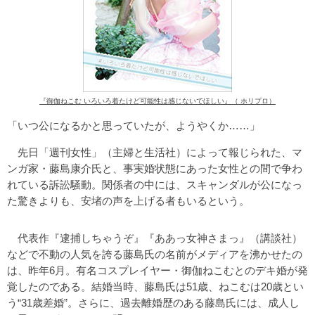
『御伽ねこむ いろいろ着たけど可能性は感じないでほしい』（ ホリプロ）
「いつ公になるかと思っていたが、ようやくか……」
先日「週刊女性」（主婦と生活社）によって報じられた、マ
ンガ家・藤島康介氏と、事実婚状態にあった女性との間で争わ
れている訴訟騒動。関係者の中には、スキャンダルが公になっ
た驚きよりも、安堵の声を上げる者もいるという。
代表作『逮捕しちゃうぞ』『ああっ女神さまっ』（講談社）
などで不動の人気を誇る藤島氏の名前がメディアを沸かせたの
は、昨年6月。有名コスプレイヤー・御伽ねこむとのデキ婚が発
覚したのである。結婚当時、藤島氏は51歳、ねこむは20歳とい
う“31歳差婚”。さらに、過去離婚歴のある藤島氏には、成人し