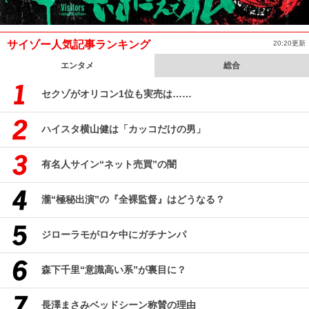
サイゾー人気記事ランキング
20:20更新
エンタメ
総合
セクゾがオリコン1位も実売は……
ハイスタ横山健は「カッコだけの男」
有名人サイン“ネット売買”の闇
瀧“極秘出演”の『全裸監督』はどうなる？
ジローラモがロケ中にガチナンパ
森下千里“意識高い系”が裏目に？
長澤まさみベッドシーン称賛の理由