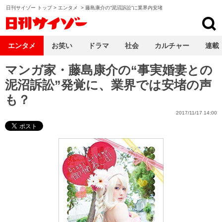
日刊サイゾー トップ
>
エンタメ
>
藤島康介の“泥沼訴訟”に業界内安堵
日刊サイゾー
エンタメ
お笑い
ドラマ
社会
カルチャー
連載
マンガ家・藤島康介の“事実婚妻との
泥沼訴訟”発覚に、業界では安堵の声
も？
2017/11/17 14:00