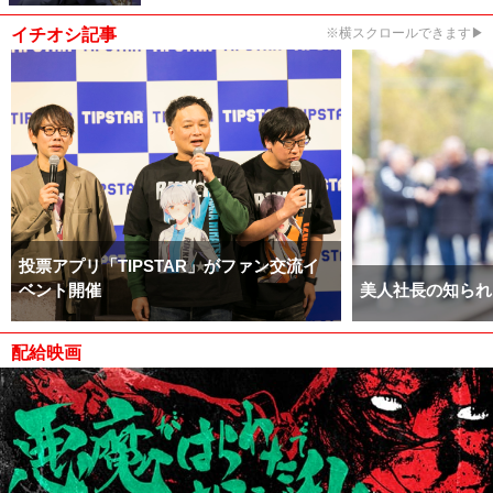
イチオシ記事
※横スクロールできます▶
投票アプリ「TIPSTAR」がファン交流イ
ベント開催
美人社長の知られ
配給映画