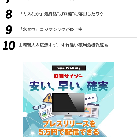
『ミスなか』最終話“ガロ編”に落胆したワケ
『水ダウ』コジマジックが炎上中
山崎賢人＆広瀬すず、すれ違い破局危機報道も…