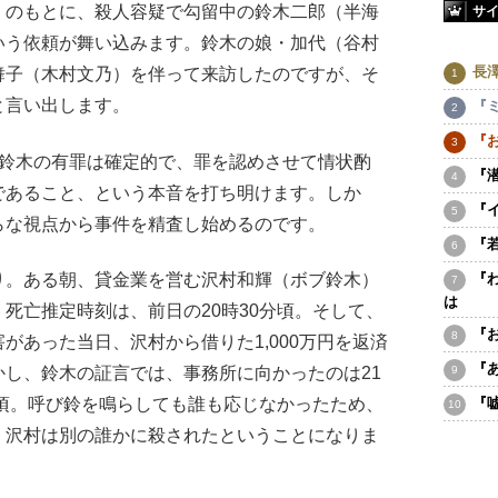
）のもとに、殺人容疑で勾留中の鈴木二郎（半海
サ
いう依頼が舞い込みます。鈴木の娘・加代（谷村
長
舞子（木村文乃）を伴って来訪したのですが、そ
と言い出します。
『
『
鈴木の有罪は確定的で、罪を認めさせて情状酌
『
であること、という本音を打ち明けます。しか
『
らな視点から事件を精査し始めるのです。
『
。ある朝、貸金業を営む沢村和輝（ボブ鈴木）
『
は
死亡推定時刻は、前日の20時30分頃。そして、
『
があった当日、沢村から借りた1,000万円を返済
『
し、鈴木の証言では、事務所に向かったのは21
分頃。呼び鈴を鳴らしても誰も応じなかったため、
『
、沢村は別の誰かに殺されたということになりま