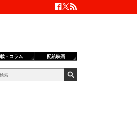
載・コラム
配給映画