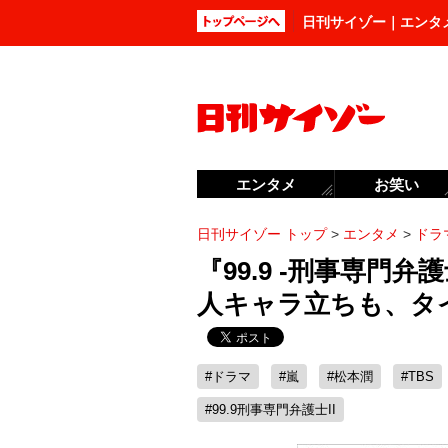
日刊サイゾー｜エンタ
エンタメ
お笑い
日刊サイゾー トップ
>
エンタメ
>
ドラ
『99.9 -刑事専門
人キャラ立ちも、タ
#ドラマ
#嵐
#松本潤
#TBS
#99.9刑事専門弁護士II