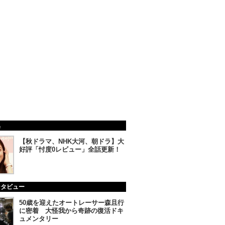
集
【秋ドラマ、NHK大河、朝ドラ】大
好評「忖度0レビュー」全話更新！
ンタビュー
50歳を迎えたオートレーサー森且行
に密着 大怪我から奇跡の復活ドキ
ュメンタリー