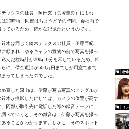
テックスの社員・阿部充（長塚圭史）によれ
は20時頃。阿部はちょうどその時間、会社内で
残っているため、確かな記憶だというのです。
鈴木は同じく鈴木テックスの社員・伊藤亜紀
藤に頼まれ、ゆるキャラの置物の前で写真を撮っ
込んだ柱時計が20時10分を示しているため、鈴
らに、借金返済が500万円までしか用意できて
特
強まってしまったのでした。
め直した深山は、伊藤が写る写真のアングルが
mの鈴木が撮影したにしては、カメラの位置が高す
に、阿部が取引先に電話した際の録音テープに、
イ
。調べていくと、その雑音は、伊藤が写真を撮っ
であることがわかります。しかも、そのスポット