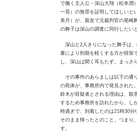
で働く主人公・深山大翔（松本潤
一晃）の無罪を証明してほしいと
美月）が、親友で元裁判官の尾崎
の舞子は深山の調査に同行したい
深山と2人きりになった舞子は、
量により刑期を軽くする方が得策
し、深山は聞く耳もたず。まっさ
その事件のあらましは以下の通り
の死体が、事務所内で発見された。
鈴木が容疑者とされる理由は、殺害
するため事務所を訪れたから。しか
時過ぎで、到着したのは21時30
そのまま帰ったとのこと。つまり
す。