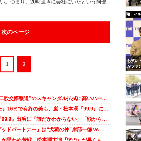
ない。つまり、20時過ぎに会社にいたという阿部
イ
次のページ
お笑いト
1
2
がファ
『99.9』続編主演の嵐・松本潤 “二股交際報道”のスキャンダル払拭に高いハードル
TBSがっくし!? 木村拓哉『A LIFE』16％で有終の美も、嵐・松本潤『99.9』に大負けで……
“朝ドラ女優”夏菜の顔面が激変！『99.9』出演に「誰だかわからない」「額から鼻がはえてる」
嵐・松本潤『99.9』と竹野内豊『グッドパートナー』は“犬猿の仲”岸部一徳 vs 國村隼の代理戦争!?
『ラヴソング』『世界一難しい恋』が思わぬ苦戦 松本潤主演『99.9』が早くも独走ムード──春ドラマ初回まとめ