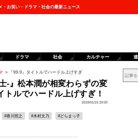
メ・お笑い・ドラマ・社会の最新ニュース
ドラマ
社会
カルチャー
連
マ
>
『99.9』タイトルでハードル上げすぎ
弁護士-』松本潤が相変わらずの変
イトルでハードル上げすぎ！
2018/01/15 20:00
#香川照之
#木村文乃
#どらまっ子