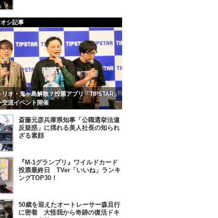
チオシ記事
リオ・鬼ヶ島解散？投票アプリ「TIPSTAR」
ン交流イベント開催
斎藤元彦兵庫県知事「公職選挙法違
反疑惑」に揺れる美人社長の知られ
ざる素顔
『M-1グランプリ』ワイルドカード
投票最終日 TVer「いいね」ランキ
ングTOP30！
50歳を迎えたオートレーサー森且行
に密着 大怪我から奇跡の復活ドキ