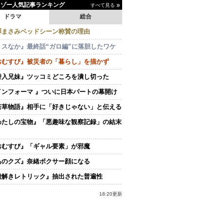
イゾー人気記事ランキング
すべて見る
ドラマ
総合
澤まさみベッドシーン称賛の理由
ミスなか』最終話“ガロ編”に落胆したワケ
おむすび』被災者の「暮らし」を描かず
潜入兄妹』ツッコミどころを潰し切った
インフォーマ 』ついに日本パートの幕開け
若草物語』相手に「好きじゃない」と伝える
わたしの宝物』「悪趣味な観察記録」の結末
おむすび』「ギャル要素」が邪魔
あのクズ』奈緒ボクサー顔になる
嘘解きレトリック』抽出された普遍性
18:20更新