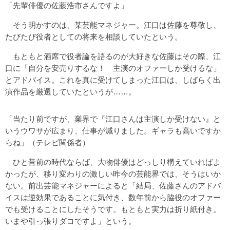
「先輩俳優の佐藤浩市さんですよ」
そう明かすのは、某芸能マネジャー。江口は佐藤を尊敬し、
たびたび役者としての将来を相談していたという。
もともと酒席で役者論を語るのが大好きな佐藤はその際、江
口に「自分を安売りするな！ 主演のオファーしか受けるな」
とアドバイス。これを真に受けてしまった江口は、しばらく出
演作品を厳選していたというが……。
「当たり前ですが、業界で『江口さんは主演しか受けない』と
いうウワサが広まり、仕事が減りました。ギャラも高いですか
らね」（テレビ関係者）
ひと昔前の時代ならば、大物俳優はどっしり構えていればよ
かったが、移り変わりの激しい昨今の芸能界では、そうはいか
ない。前出芸能マネジャーによると「結局、佐藤さんのアドバ
イスは逆効果であることに気付き、数年前から脇役のオファー
でも受けることにしたそうです。もともと実力は折り紙付き。
いまや引っ張りダコですよ」という。