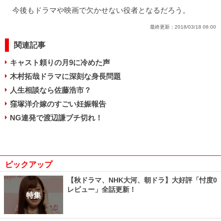
今後もドラマや映画で欠かせない役者となるだろう。
最終更新：
2018/03/18 06:00
関連記事
キャスト頼りの月9に冷めた声
木村拓哉ドラマに深刻な身長問題
人生相談なら佐藤浩市？
窪塚洋介嫁のすごい妊娠報告
NG連発で渡辺謙ブチ切れ！
ピックアップ
【秋ドラマ、NHK大河、朝ドラ】大好評「忖度0
レビュー」全話更新！
特集