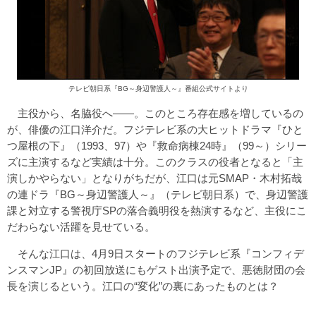
テレビ朝日系『BG～身辺警護人～』番組公式サイトより
主役から、名脇役へ――。このところ存在感を増しているの
が、俳優の江口洋介だ。フジテレビ系の大ヒットドラマ『ひと
つ屋根の下』（1993、97）や『救命病棟24時』（99～）シリー
ズに主演するなど実績は十分。このクラスの役者となると「主
演しかやらない」となりがちだが、江口は元SMAP・木村拓哉
の連ドラ『BG～身辺警護人～』（テレビ朝日系）で、身辺警護
課と対立する警視庁SPの落合義明役を熱演するなど、主役にこ
だわらない活躍を見せている。
そんな江口は、4月9日スタートのフジテレビ系『コンフィデ
ンスマンJP』の初回放送にもゲスト出演予定で、悪徳財団の会
長を演じるという。江口の“変化”の裏にあったものとは？