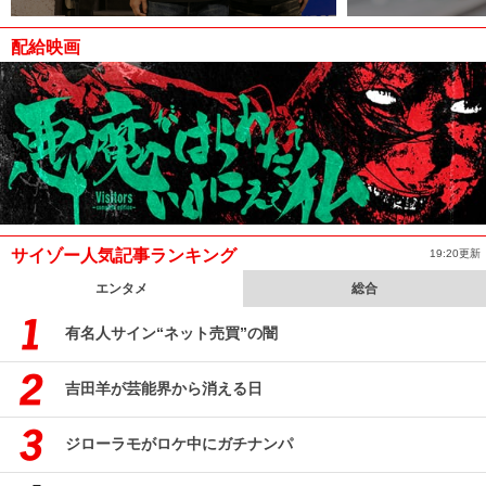
配給映画
サイゾー人気記事ランキング
19:20更新
エンタメ
総合
有名人サイン“ネット売買”の闇
吉田羊が芸能界から消える日
ジローラモがロケ中にガチナンパ