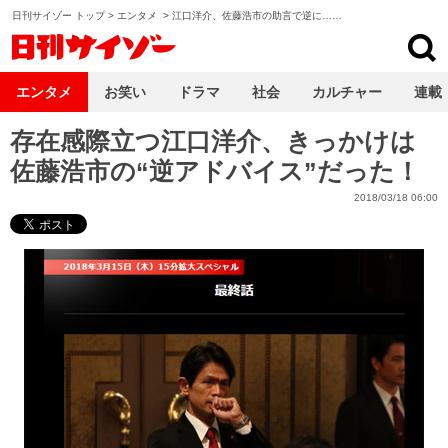
日刊サイゾー トップ
>
エンタメ
>
江口洋介、佐藤浩市の助言で逆に……
日刊サイゾー
エンタメ
お笑い
ドラマ
社会
カルチャー
連載
存在感際立つ江口洋介、きっかけは
佐藤浩市の“逆アドバイス”だった！
2018/03/18 06:00