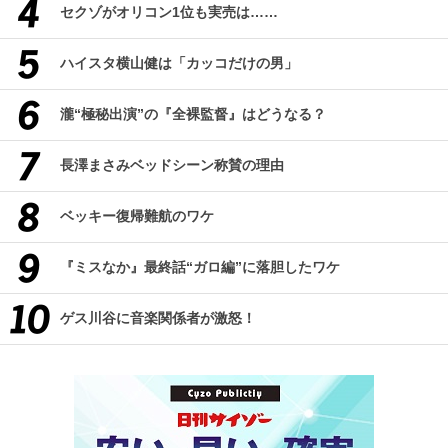
セクゾがオリコン1位も実売は……
ハイスタ横山健は「カッコだけの男」
瀧“極秘出演”の『全裸監督』はどうなる？
長澤まさみベッドシーン称賛の理由
ベッキー復帰難航のワケ
『ミスなか』最終話“ガロ編”に落胆したワケ
ゲス川谷に音楽関係者が激怒！