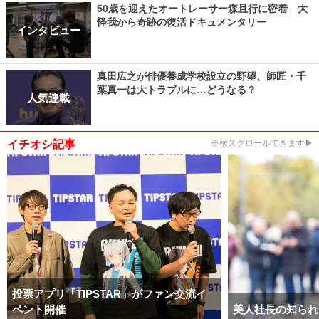
50歳を迎えたオートレーサー森且行に密着 大
怪我から奇跡の復活ドキュメンタリー
インタビュー
真田広之が俳優養成学校設立の野望、師匠・千
葉真一は大トラブルに…どうなる？
人気連載
イチオシ記事
※横スクロールできます▶
投票アプリ「TIPSTAR」がファン交流イ
ベント開催
美人社長の知られ