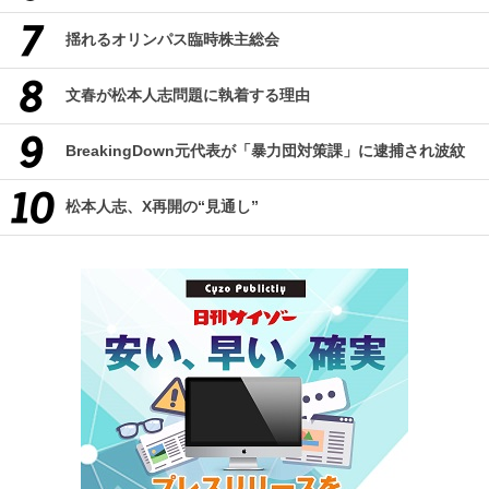
揺れるオリンパス臨時株主総会
文春が松本人志問題に執着する理由
BreakingDown元代表が「暴力団対策課」に逮捕され波紋
松本人志、X再開の“見通し”