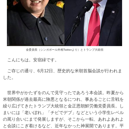
金委員長（シンガポール外相Twitterより）とトランプ大統領
こんにちは。安宿緑です。
ご存じの通り、6月12日、歴史的な米朝首脳会談が行われま
した。
世界中がかたずをのんで見守ったであろう本会談。昨夏から
米朝関係が過去最高に険悪となるにつれ、事あるごとに舌戦を
繰り広げてきたトランプ大統領と金正恩朝鮮労働党委員長。し
まいには「老いぼれ」「チビでデブ」などという小学生レベル
の罵り合いにまで発展しますが、そこから一転、あれよあれよ
と会談にこぎ着けるなど、近年なかった神展開であります。平