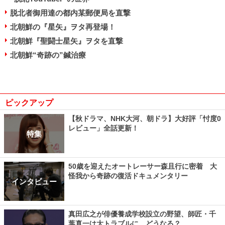
脱北者御用達の都内某郵便局を直撃
北朝鮮の『星矢』ヲタ再登場！
北朝鮮『聖闘士星矢』ヲタを直撃
北朝鮮“奇跡の”鍼治療
ピックアップ
【秋ドラマ、NHK大河、朝ドラ】大好評「忖度0
レビュー」全話更新！
特集
50歳を迎えたオートレーサー森且行に密着 大
怪我から奇跡の復活ドキュメンタリー
インタビュー
真田広之が俳優養成学校設立の野望、師匠・千
葉真一は大トラブルに…どうなる？