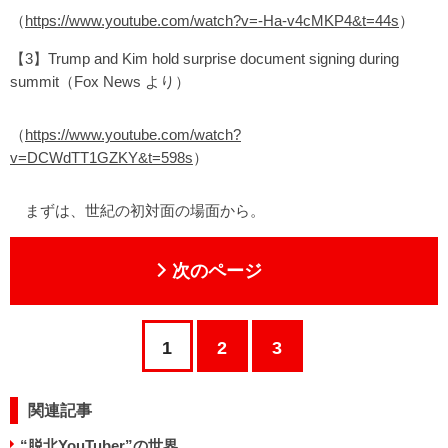
（
https://www.youtube.com/watch?v=-Ha-v4cMKP4&t=44s
）
【3】Trump and Kim hold surprise document signing during
summit（Fox News より）
（
https://www.youtube.com/watch?
v=DCWdTT1GZKY&t=598s
）
まずは、世紀の初対面の場面から。
次のページ
1
2
3
関連記事
“脱北YouTuber”の世界