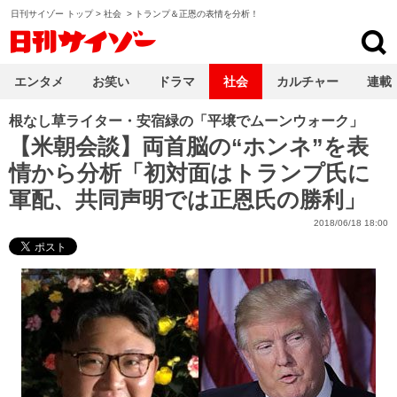
日刊サイゾー トップ
>
社会
>
トランプ＆正恩の表情を分析！
日刊サイゾー
エンタメ
お笑い
ドラマ
社会
カルチャー
連載
根なし草ライター・安宿緑の「平壌でムーンウォーク」
【米朝会談】両首脳の“ホンネ”を表
情から分析「初対面はトランプ氏に
軍配、共同声明では正恩氏の勝利」
2018/06/18 18:00