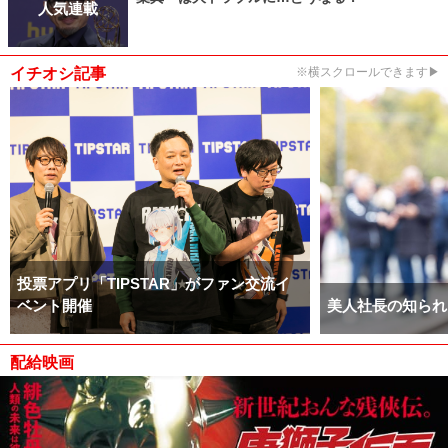
人気連載
イチオシ記事
※横スクロールできます▶
投票アプリ「TIPSTAR」がファン交流イ
ベント開催
美人社長の知られ
配給映画