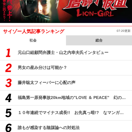
サイゾー人気記事ランキング
07:20更新
社会
総合
元山口組顧問弁護士・山之内幸夫氏インタビュー
男女の産み分けは可能か？
藤井聡太フィーバーに心配の声
福島第一原発事故20km地域の”LOVE ＆ PEACE” 幻のコミューン「獏原人村」の現在
１０年連続でマイナス成長!! お先真っ暗!? なマンガ産業研究
誰もが感染する陰謀論への対処法