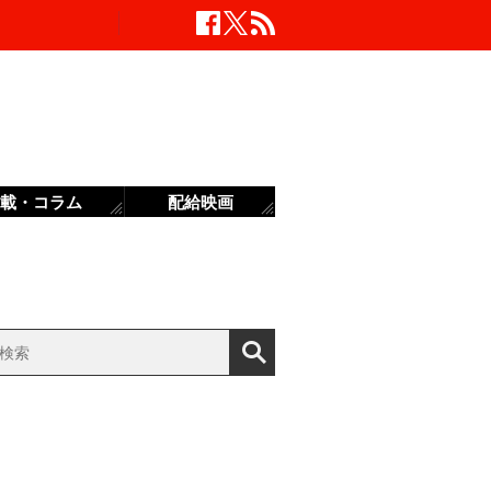
載・コラム
配給映画