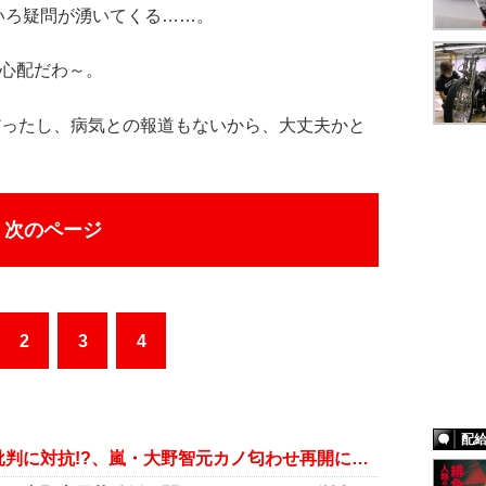
いろ疑問が湧いてくる……。
か心配だわ～。
だったし、病気との報道もないから、大丈夫かと
次のページ
2
3
4
配
工藤静香スクワット姿公開で劣化批判に対抗!?、嵐・大野智元カノ匂わせ再開にファン激怒……週末芸能ニュース雑話