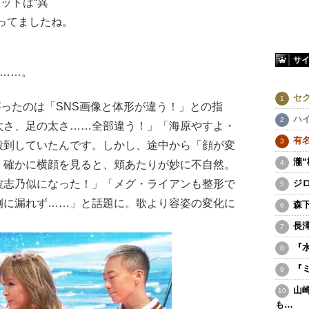
ットは“異
ってましたね。
サ
……。
セ
ったのは「SNS画像と体形が違う！」との指
ハ
太さ、足の太さ……全部違う！」「海原やすよ・
有
殺到していたんです。しかし、途中から「顔が変
瀧
。確かに横顔を見ると、頬あたりが妙に不自然。
波志乃似になった！」「メグ・ライアンも整形で
ジ
例に漏れず……」と話題に。歌より容姿の変化に
森
長
『
『
山
も…