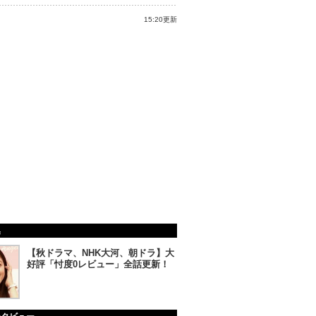
15:20更新
集
【秋ドラマ、NHK大河、朝ドラ】大
好評「忖度0レビュー」全話更新！