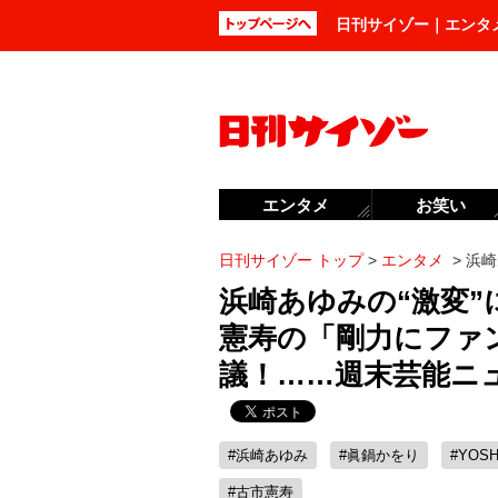
日刊サイゾー｜エンタ
エンタメ
お笑い
日刊サイゾー トップ
>
エンタメ
>
浜崎
浜崎あゆみの“激変
憲寿の「剛力にファ
議！……週末芸能ニ
#浜崎あゆみ
#眞鍋かをり
#YOSH
#古市憲寿