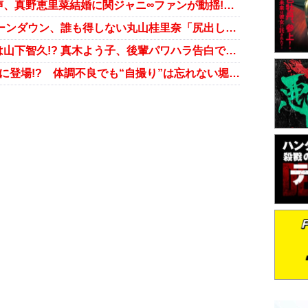
工藤静香のしわしわ生脚に驚愕の声、真野恵里菜結婚に関ジャニ∞ファンが動揺!?……週末芸能ニュース雑話
KEIKO親族激怒で小室擁護派がトーンダウン、誰も得しない丸山桂里奈「尻出し」宣言……週末芸能ニュース雑話
石原さとみ、新恋人キューピッドは山下智久!? 真木よう子、後輩パワハラ告白で袋叩きに！……週末芸能ニュース雑話
NEWS未成年女性が『UTAGE！』に登場!? 体調不良でも“自撮り”は忘れない堀ちえみ……週末芸能ニュース雑話