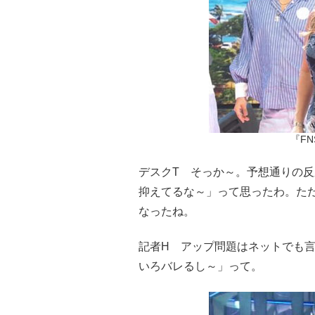
『F
デスクT そっか～。予想通りの反
抑えてるな～」って思ったわ。た
なったね。
記者H アップ問題はネットでも
いろバレるし～」って。