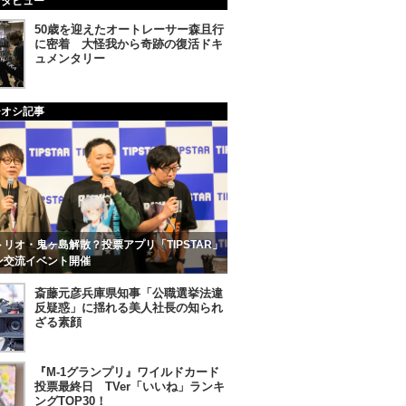
ンタビュー
50歳を迎えたオートレーサー森且行
に密着 大怪我から奇跡の復活ドキ
ュメンタリー
チオシ記事
リオ・鬼ヶ島解散？投票アプリ「TIPSTAR」
ン交流イベント開催
斎藤元彦兵庫県知事「公職選挙法違
反疑惑」に揺れる美人社長の知られ
ざる素顔
『M-1グランプリ』ワイルドカード
投票最終日 TVer「いいね」ランキ
ングTOP30！