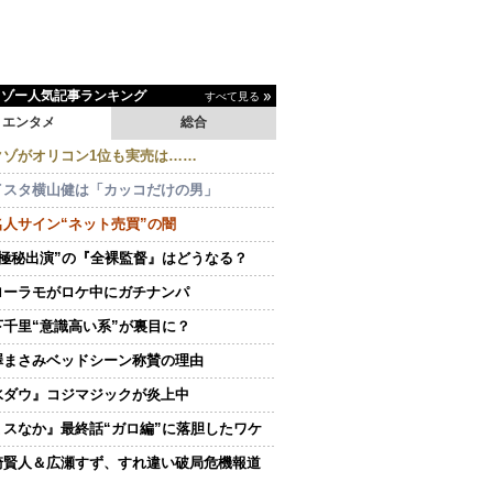
イゾー人気記事ランキング
すべて見る
エンタメ
総合
クゾがオリコン1位も実売は……
イスタ横山健は「カッコだけの男」
名人サイン“ネット売買”の闇
“極秘出演”の『全裸監督』はどうなる？
ローラモがロケ中にガチナンパ
下千里“意識高い系”が裏目に？
澤まさみベッドシーン称賛の理由
水ダウ』コジマジックが炎上中
ミスなか』最終話“ガロ編”に落胆したワケ
崎賢人＆広瀬すず、すれ違い破局危機報道