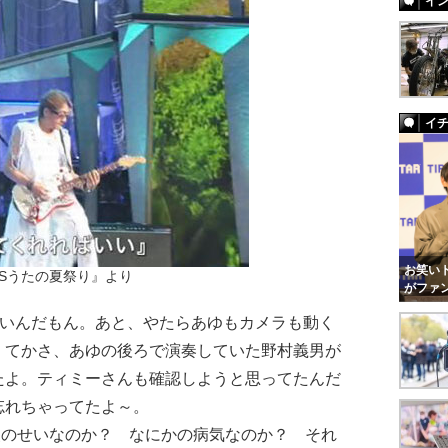
イ
イ
お笑いト
NSうたの夏祭り』より
がファ
しいんだもん。あと、やたらあゆもカメラも動く
。てかさ、あゆの後ろで演奏していた野村義男が
たよ。ティミーさんも確認しようと思ってたんだ
忘れちゃってたよ～。
装のせいなのか？ なにかの病気なのか？ それ