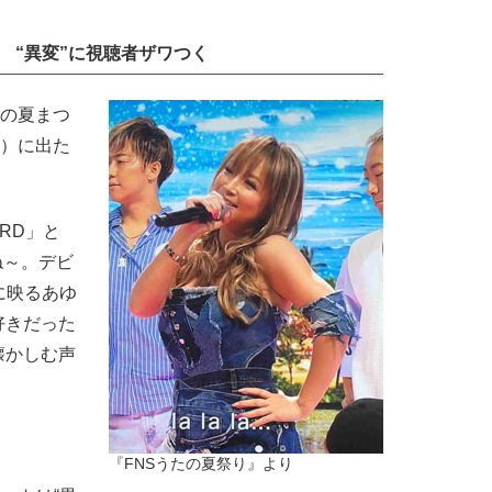
 “異変”に視聴者ザワつく
たの夏まつ
送）に出た
IRD」と
たね～。デビ
に映るあゆ
好きだった
懐かしむ声
『FNSうたの夏祭り』より