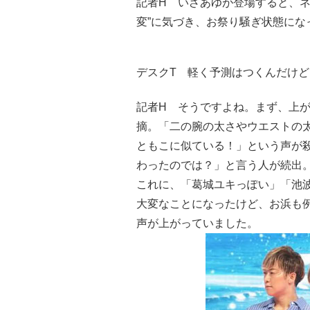
記者H いざあゆが登場すると、ネ
変”に気づき、お祭り騒ぎ状態にな
デスクT 軽く予測はつくんだけど
記者H そうですよね。まず、上が
摘。「二の腕の太さやウエストの
ともこに似ている！」という声が
わったのでは？」と言う人が続出
これに、「葛城ユキっぽい」「池
大変なことになったけど、お浜も
声が上がっていました。