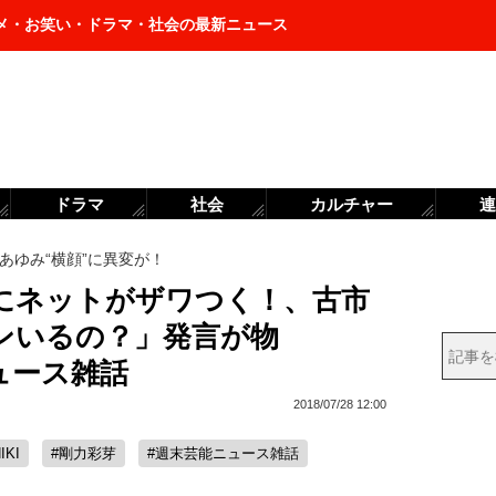
メ・お笑い・ドラマ・社会の最新ニュース
ドラマ
社会
カルチャー
連
あゆみ“横顔”に異変が！
”にネットがザワつく！、古市
ンいるの？」発言が物
ュース雑話
2018/07/28 12:00
IKI
#剛力彩芽
#週末芸能ニュース雑話