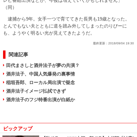
レビ番組出演などが、今後は増えていくかもしれません」
（同）
逮捕から9年。女手一つで育ててきた長男も19歳となった。
とんでもない夫とともに道を踏み外してしまったのりぴーに
も、ようやく明るい光が見えてきたようだ。
最終更新：
2018/09/04 19:30
関連記事
田代まさしと酒井法子が夢の共演？
酒井法子、中国人気爆発の裏事情
稲垣吾郎、ローカル局出演で疑念
酒井法子イメージ払拭できず
酒井法子のフジ特番出演が白紙か
ピックアップ