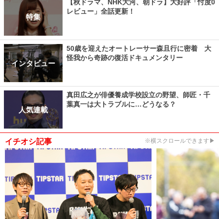
【秋ドラマ、NHK大河、朝ドラ】大好評「忖度0
レビュー」全話更新！
特集
50歳を迎えたオートレーサー森且行に密着 大
怪我から奇跡の復活ドキュメンタリー
インタビュー
真田広之が俳優養成学校設立の野望、師匠・千
葉真一は大トラブルに…どうなる？
人気連載
イチオシ記事
※横スクロールできます▶