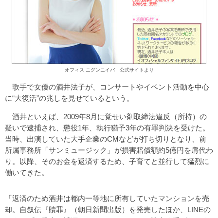
オフィス ニグンニイバ 公式サイトより
歌手で女優の酒井法子が、コンサートやイベント活動を中心
に“大復活”の兆しを見せているという。
酒井といえば、2009年8月に覚せい剤取締法違反（所持）の
疑いで逮捕され、懲役1年、執行猶予3年の有罪判決を受けた。
当時、出演していた大手企業のCMなどが打ち切りとなり、前
所属事務所「サンミュージック」が損害賠償額約5億円を肩代わ
り。以降、そのお金を返済するため、子育てと並行して猛烈に
働いてきた。
「返済のため酒井は都内一等地に所有していたマンションを売
却。自叙伝『贖罪』（朝日新聞出版）を発売したほか、LINEの