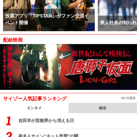
投票アプリ「TIPSTAR」がファン交流イ
ベント開催
美人社長の知られ
配給映画
サイゾー人気記事ランキング
08:20更新
エンタメ
総合
吉田羊が芸能界から消える日
有名人サイン“ネット売買”の闇