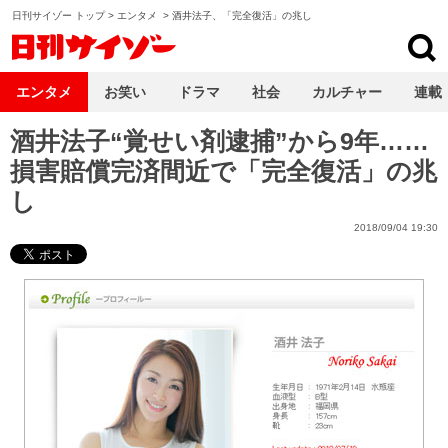
日刊サイゾー トップ
>
エンタメ
>
酒井法子、「完全復活」の兆し
日刊サイゾー
エンタメ
お笑い
ドラマ
社会
カルチャー
連載
酒井法子“覚せい剤逮捕”から9年……
損害賠償完済間近で「完全復活」の兆
し
2018/09/04 19:30