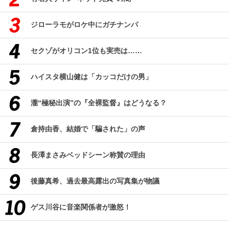
ジローラモがロケ中にガチナンパ
セクゾがオリコン1位も実売は……
ハイスタ横山健は「カッコだけの男」
瀧“極秘出演”の『全裸監督』はどうなる？
倉持由香、結婚で「騙された」の声
長澤まさみベッドシーン称賛の理由
後藤真希、過去最高露出の写真集が物議
ゲス川谷に音楽関係者が激怒！