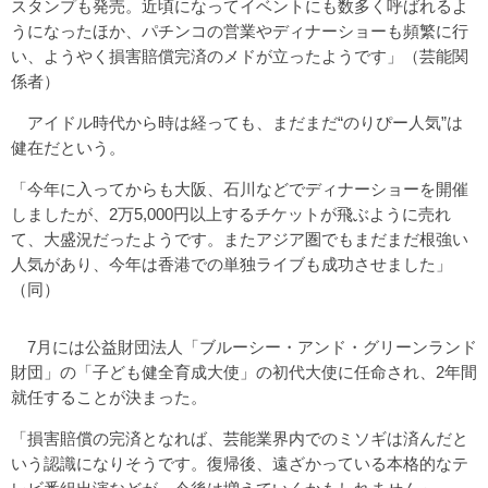
スタンプも発売。近頃になってイベントにも数多く呼ばれるよ
うになったほか、パチンコの営業やディナーショーも頻繁に行
い、ようやく損害賠償完済のメドが立ったようです」（芸能関
係者）
アイドル時代から時は経っても、まだまだ“のりぴー人気”は
健在だという。
「今年に入ってからも大阪、石川などでディナーショーを開催
しましたが、2万5,000円以上するチケットが飛ぶように売れ
て、大盛況だったようです。またアジア圏でもまだまだ根強い
人気があり、今年は香港での単独ライブも成功させました」
（同）
7月には公益財団法人「ブルーシー・アンド・グリーンランド
財団」の「子ども健全育成大使」の初代大使に任命され、2年間
就任することが決まった。
「損害賠償の完済となれば、芸能業界内でのミソギは済んだと
いう認識になりそうです。復帰後、遠ざかっている本格的なテ