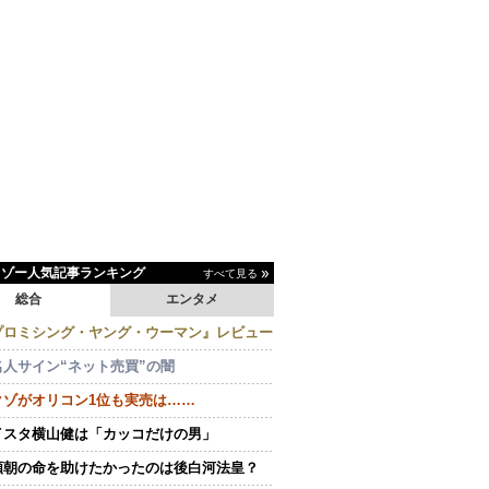
イゾー人気記事ランキング
すべて見る
総合
エンタメ
プロミシング・ヤング・ウーマン』レビュー
名人サイン“ネット売買”の闇
クゾがオリコン1位も実売は……
イスタ横山健は「カッコだけの男」
頼朝の命を助けたかったのは後白河法皇？