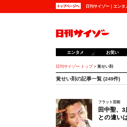
日刊サイゾー｜エンタ
エンタメ
お笑い
日刊サイゾー トップ
>
覚せい剤
覚せい剤の記事一覧 (249件)
フラット芸能
田中聖、
との違い