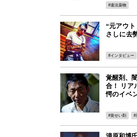
違法薬物
“元アウ
さしに去勢
インタビュー
覚醒剤、
合！ リア
愕のイベ
覚せい剤
清原和博氏