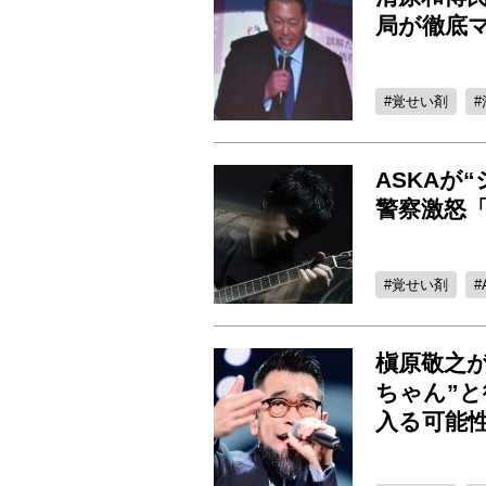
局が徹底
覚せい剤
ASKAが
警察激怒
覚せい剤
槇原敬之
ちゃん”
入る可能