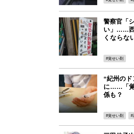
警察官「
い」……
くならな
覚せい剤
“紀州の
に……「
係も？
覚せい剤