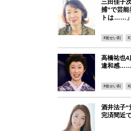
三田佳子次
捕”で芸
トは……
覚せい剤
高橋祐也
違和感…
覚せい剤
酒井法子“
完済間近