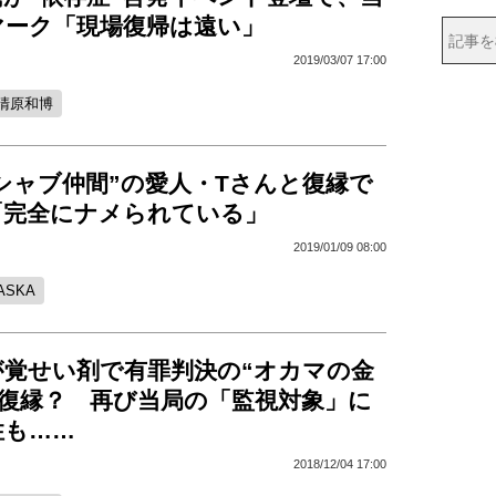
マーク「現場復帰は遠い」
2019/03/07 17:00
清原和博
“シャブ仲間”の愛人・Tさんと復縁で
「完全にナメられている」
2019/01/09 08:00
ASKA
が覚せい剤で有罪判決の“オカマの金
と復縁？ 再び当局の「監視対象」に
性も……
2018/12/04 17:00