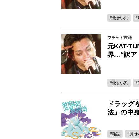
覚せい剤
フラット芸能
元KAT-
界…“訳ア
覚せい剤
ドラッグ
法」の中
雑誌
覚せ