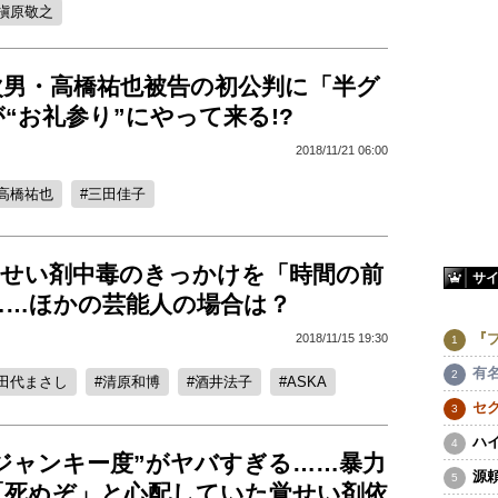
槇原敬之
次男・高橋祐也被告の初公判に「半グ
“お礼参り”にやって来る!?
2018/11/21 06:00
高橋祐也
三田佳子
覚せい剤中毒のきっかけを「時間の前
サ
……ほかの芸能人の場合は？
『
2018/11/15 19:30
有
田代まさし
清原和博
酒井法子
ASKA
セ
ハ
“ジャンキー度”がヤバすぎる……暴力
源
「死ぬぞ」と心配していた覚せい剤依