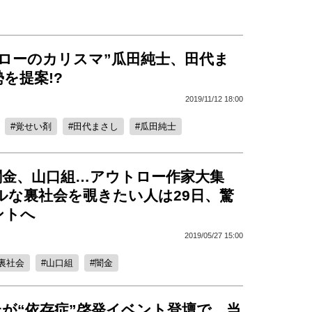
トローのカリスマ”瓜田純士、田代ま
を提案!?
2019/11/12 18:00
覚せい剤
田代まさし
瓜田純士
闇金、山口組…アウトロー作家大集
ルな裏社会を覗きたい人は29日、驚
ントへ
2019/05/27 15:00
裏社会
山口組
闇金
が“依存症”啓発イベント登壇で、当