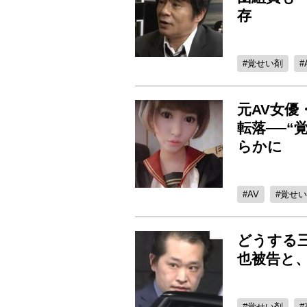
存
覚せい剤
元AV女
転落──“
らかに
AV
覚せい
どうする三
也被告と
覚せい剤