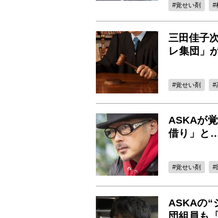
覚せい剤
三田佳子
レ集団」が
覚せい剤
ASKAが
借り」と
覚せい剤
ASKAの
団組員も