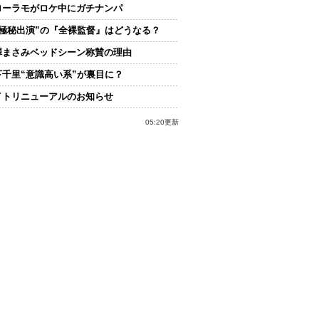
ローラモがロケ中にガチナンパ
“極秘出演”の『全裸監督』はどうなる？
澤まさみベッドシーン称賛の理由
下千里“意識高い系”が裏目に？
イトリニューアルのお知らせ
05:20更新