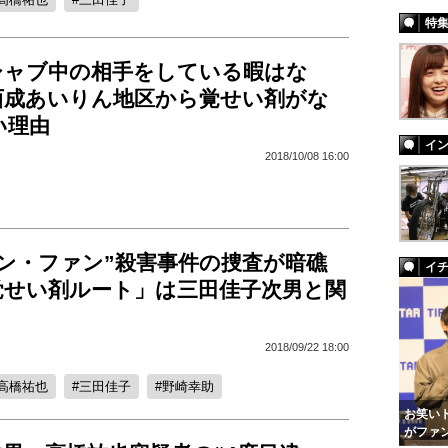
特
シャブ中の相手をしている暇はな
西成あいりん地区から覚せい剤がな
い理由
イ
2018/10/08 16:00
ドン・ファン”殺害事件の捜査が暗礁
イ
覚せい剤ルート」は三田佳子次男と関
2018/09/22 18:00
高橋祐也
三田佳子
野崎幸助
お笑いト
がファ