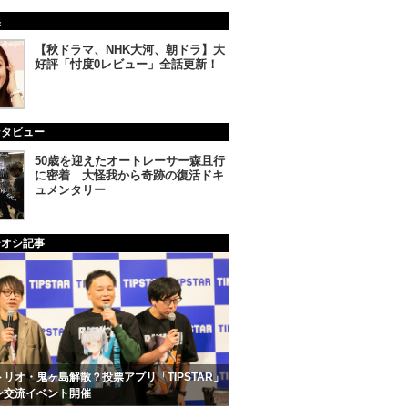
集
【秋ドラマ、NHK大河、朝ドラ】大
好評「忖度0レビュー」全話更新！
ンタビュー
50歳を迎えたオートレーサー森且行
に密着 大怪我から奇跡の復活ドキ
ュメンタリー
チオシ記事
リオ・鬼ヶ島解散？投票アプリ「TIPSTAR」
ン交流イベント開催