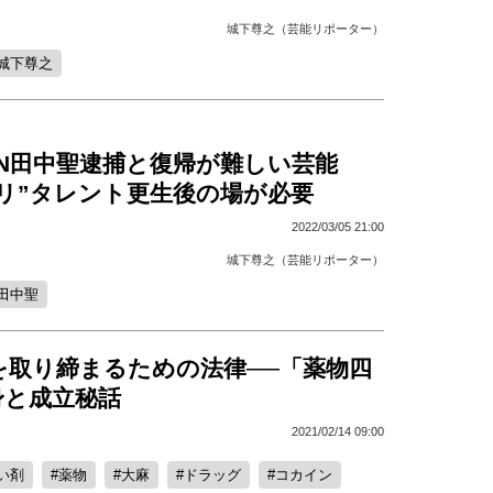
城下尊之（芸能リポーター）
城下尊之
TUN田中聖逮捕と復帰が難しい芸能
リ”タレント更生後の場が必要
2022/03/05 21:00
城下尊之（芸能リポーター）
田中聖
を取り締まるための法律──「薬物四
身と成立秘話
2021/02/14 09:00
い剤
薬物
大麻
ドラッグ
コカイン