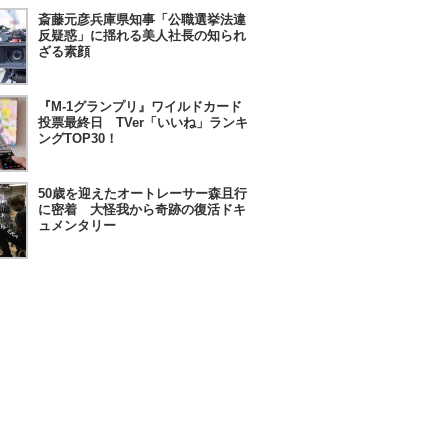
斎藤元彦兵庫県知事「公職選挙法違
反疑惑」に揺れる美人社長の知られ
ざる素顔
『M-1グランプリ』ワイルドカード
投票最終日 TVer「いいね」ランキ
ングTOP30！
50歳を迎えたオートレーサー森且行
に密着 大怪我から奇跡の復活ドキ
ュメンタリー