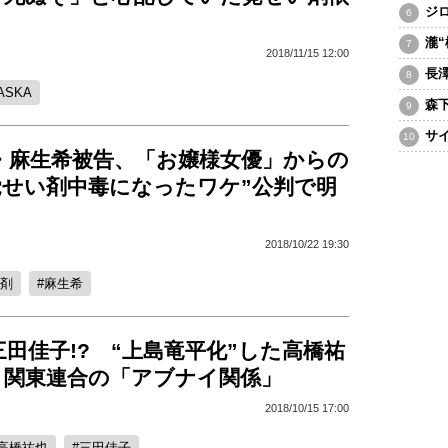
ジ
瀧
2018/11/15 12:00
長
ASKA
森
サ
優・麻生希被告、「お嬢様女優」からの
覚せい剤中毒になったワケ”公判で明
2018/10/22 19:30
剤
麻生希
田佳子!? “上島竜平化”した高橋祐
、関東連合の「アブナイ関係」
2018/10/15 17:00
高橋祐也
三田佳子