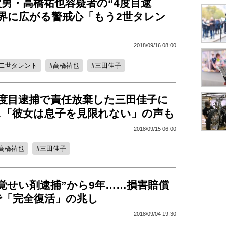
男・高橋祐也容疑者の“4度目逮
能界に広がる警戒心「もう2世タレン
」
2018/09/16 08:00
二世タレント
高橋祐也
三田佳子
4度目逮捕で責任放棄した三田佳子に
…「彼女は息子を見限れない」の声も
2018/09/15 06:00
高橋祐也
三田佳子
覚せい剤逮捕”から9年……損害賠償
で「完全復活」の兆し
2018/09/04 19:30